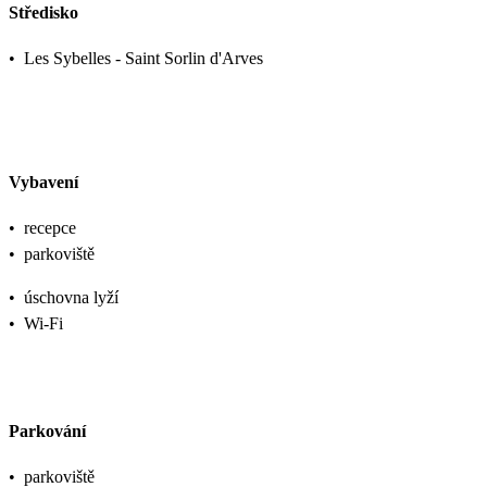
Středisko
•
Les Sybelles - Saint Sorlin d'Arves
Vybavení
•
recepce
•
parkoviště
•
úschovna lyží
•
Wi-Fi
Parkování
•
parkoviště