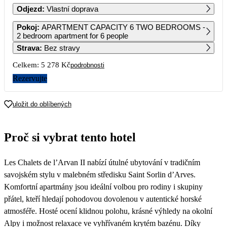
Odjezd
:
Vlastní doprava
1
2
Pokoj
:
APARTMENT CAPACITY 6 TWO BEDROOMS -
2 bedroom apartment for 6 people
Strava
:
Bez stravy
3
4
5
6
7
8
9
Celkem:
5 278 Kč
podrobnosti
10
11
12
13
14
15
16
Rezervujte
17
18
19
20
21
22
23
uložit do oblíbených
2 949
2 639
24
25
26
27
28
29
30
Proč si vybrat tento hotel
31
Les Chalets de l’Arvan II nabízí útulné ubytování v tradičním
savojském stylu v malebném středisku Saint Sorlin d’Arves.
Komfortní apartmány jsou ideální volbou pro rodiny i skupiny
přátel, kteří hledají pohodovou dovolenou v autentické horské
atmosféře. Hosté ocení klidnou polohu, krásné výhledy na okolní
Alpy i možnost relaxace ve vyhřívaném krytém bazénu. Díky