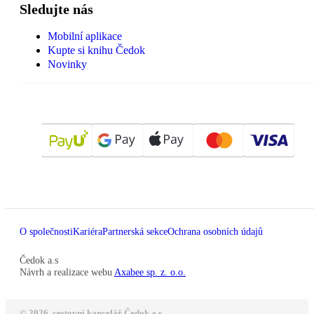
Sledujte nás
Mobilní aplikace
Kupte si knihu Čedok
Novinky
O společnosti
Kariéra
Partnerská sekce
Ochrana osobních údajů
Čedok a.s
Návrh a realizace webu
Axabee sp. z. o.o.
© 2026, cestovní kancelář Čedok a.s.