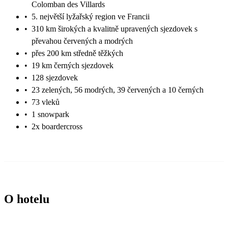
Colomban des Villards
•
5. největší lyžařský region ve Francii
•
310 km širokých a kvalitně upravených sjezdovek s
převahou červených a modrých
•
přes 200 km středně těžkých
•
19 km černých sjezdovek
•
128 sjezdovek
•
23 zelených, 56 modrých, 39 červených a 10 černých
•
73 vleků
•
1 snowpark
•
2x boardercross
O hotelu