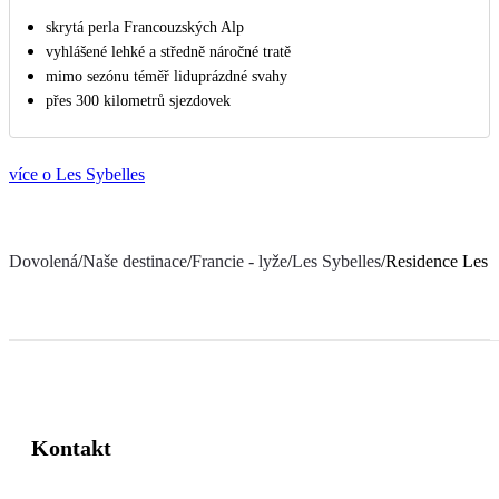
skrytá perla Francouzských Alp
vyhlášené lehké a středně náročné tratě
mimo sezónu téměř liduprázdné svahy
přes 300 kilometrů sjezdovek
více o Les Sybelles
Dovolená
/
Naše destinace
/
Francie - lyže
/
Les Sybelles
/
Residence Les C
Kontakt