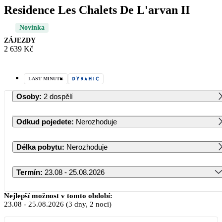
Residence Les Chalets De L'arvan II
Novinka
ZÁJEZDY
2 639 Kč
LAST MINUTE
Osoby
:
2 dospělí
Odkud pojedete
:
Nerozhoduje
Délka pobytu
:
Nerozhoduje
Termín
:
23.08 - 25.08.2026
Srpen 2026
Nejlepší možnost v tomto období:
23.08
-
25.08.2026
(3 dny, 2 noci)
PO
ÚT
ST
ČT
PÁ
SO
NE