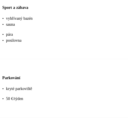
Sport a zábava
•
vyhřívaný bazén
•
sauna
•
pára
•
posilovna
Parkování
•
kryté parkoviště
•
50 €/týden