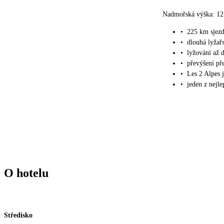
Nadmořská výška: 12
•
225 km sjez
•
dlouhá lyžař
•
lyžování až
•
převýšení př
•
Les 2 Alpes 
•
jeden z nejl
O hotelu
Středisko