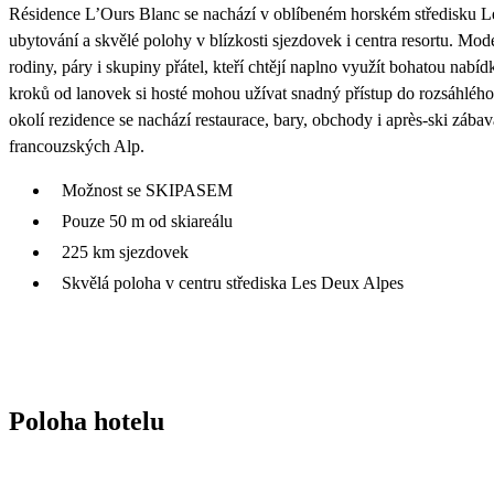
Résidence L’Ours Blanc se nachází v oblíbeném horském středisku L
ubytování a skvělé polohy v blízkosti sjezdovek i centra resortu. M
rodiny, páry i skupiny přátel, kteří chtějí naplno využít bohatou nabí
kroků od lanovek si hosté mohou užívat snadný přístup do rozsáhléh
okolí rezidence se nachází restaurace, bary, obchody i après-ski zábav
francouzských Alp.
Možnost se SKIPASEM
Pouze 50 m od skiareálu
225 km sjezdovek
Skvělá poloha v centru střediska Les Deux Alpes
Poloha hotelu