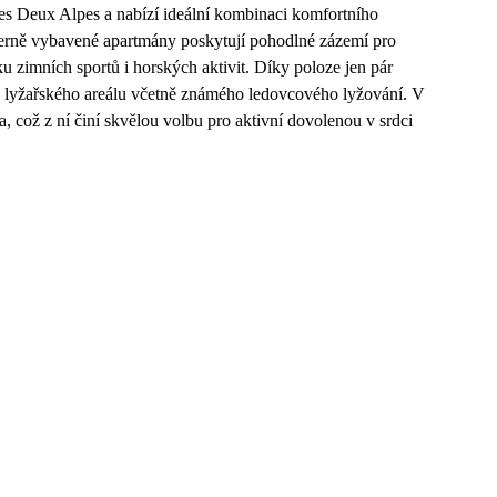
es Deux Alpes a nabízí ideální kombinaci komfortního
oderně vybavené apartmány poskytují pohodlné zázemí pro
dku zimních sportů i horských aktivit. Díky poloze jen pár
o lyžařského areálu včetně známého ledovcového lyžování. V
a, což z ní činí skvělou volbu pro aktivní dovolenou v srdci