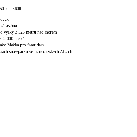
50 m - 3600 m
dovek
ská sezóna
 do výšky 3 523 metrů nad mořem
es 2 000 metrů
jako Mekka pro freeridery
epších snowparků ve francouzských Alpách