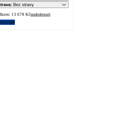
trava
:
Bez stravy
lkem:
13 678 Kč
podrobnosti
zervujte