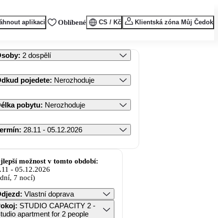
áhnout aplikaci
Oblíbené
CS / Kč
Klientská zóna Můj Čedok
Osoby
:
2 dospělí
dkud pojedete
:
Nerozhoduje
élka pobytu
:
Nerozhoduje
ermín
:
28.11 - 05.12.2026
jlepší možnost v tomto období:
.11
-
05.12.2026
 dní, 7 nocí)
djezd
:
Vlastní doprava
okoj
:
STUDIO CAPACITY 2 -
tudio apartment for 2 people