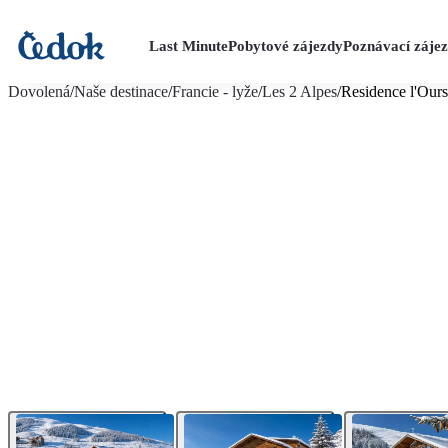
Last Minute
Pobytové zájezdy
Poznávací záje
více fotografií (19)
Dovolená
/
Naše destinace
/
Francie - lyže
/
Les 2 Alpes
/
Residence l'Our