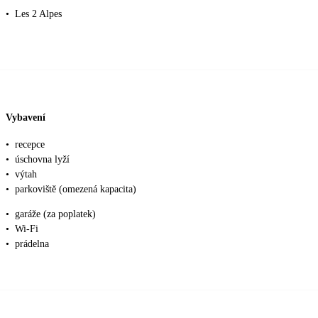
•
Les 2 Alpes
Vybavení
•
recepce
•
úschovna lyží
•
výtah
•
parkoviště (omezená kapacita)
•
garáže (za poplatek)
•
Wi-Fi
•
prádelna