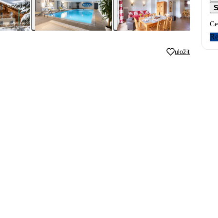
S
Ce
Re
uložit