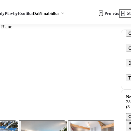
zdy
Plavby
Exotika
Další nabídka
Pro vás
St
s Blanc
O
D
T
Ne
28
(8
O
P
S