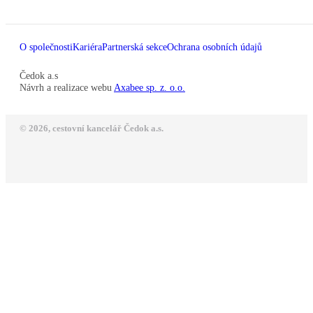
O společnosti
Kariéra
Partnerská sekce
Ochrana osobních údajů
Čedok a.s
Návrh a realizace webu
Axabee sp. z. o.o.
© 2026, cestovní kancelář Čedok a.s.