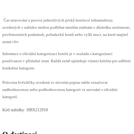
Čas stravování a provoz jednotlivých prvků hotelové infrastruktury
uvedených v nabídce mohou podléhat menším změnám v důsledku sezónnosti,
povětrnostních podmínek, požadavků hostů nebo vyšší moci, na které majitel
nemá vliv.
Informace o oficiální kategorizaci hotelu je v souladu s kategorizací
používanou v příslušné zemi. Každá země uplatňuje vlastní kritéria pro udělení
konkrétní kategorie.
Polovina hvězdičky uvedená ve slovním popisu může označovat
nadhodnocenou nebo podhodnocenou kategorii ve srovnání s oficiální
kategorií.
Kód nabídky:
HBX212918