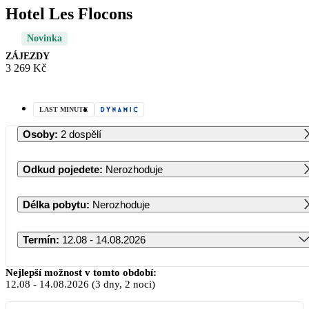
Hotel Les Flocons
Novinka
ZÁJEZDY
3 269 Kč
LAST MINUTE
Osoby
:
2 dospělí
Odkud pojedete
:
Nerozhoduje
Délka pobytu
:
Nerozhoduje
Termín
:
12.08 - 14.08.2026
Srpen 2026
Nejlepší možnost v tomto období:
12.08
-
14.08.2026
(3 dny, 2 noci)
PO
ÚT
ST
ČT
PÁ
SO
NE