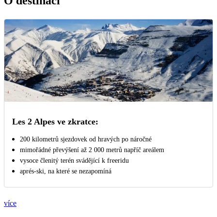
O destinaci
Les 2 Alpes ve zkratce:
200 kilometrů sjezdovek od hravých po náročné
mimořádné převýšení až 2 000 metrů napříč areálem
vysoce členitý terén svádějící k freeridu
aprés-ski, na které se nezapomíná
více