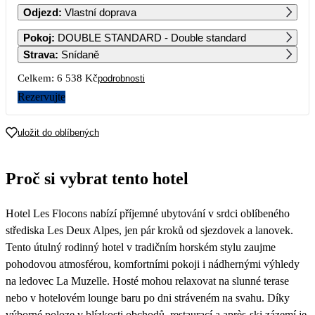
Odjezd
:
Vlastní doprava
1
2
Pokoj
:
DOUBLE STANDARD - Double standard
Strava
:
Snídaně
3
4
5
6
7
8
9
Celkem:
6 538 Kč
podrobnosti
Rezervujte
10
11
12
13
14
15
16
3 269
3 629
3 989
3 629
3 269
uložit do oblíbených
17
18
19
20
21
22
23
3 419
3 559
3 419
3 269
3 269
3 269
3 269
Proč si vybrat tento hotel
24
25
26
27
28
29
30
3 269
3 269
3 269
3 269
3 269
3 269
Hotel Les Flocons nabízí příjemné ubytování v srdci oblíbeného
31
střediska Les Deux Alpes, jen pár kroků od sjezdovek a lanovek.
Tento útulný rodinný hotel v tradičním horském stylu zaujme
pohodovou atmosférou, komfortními pokoji i nádhernými výhledy
na ledovec La Muzelle. Hosté mohou relaxovat na slunné terase
nebo v hotelovém lounge baru po dni stráveném na svahu. Díky
výborné poloze v blízkosti obchodů, restaurací a après-ski zázemí je