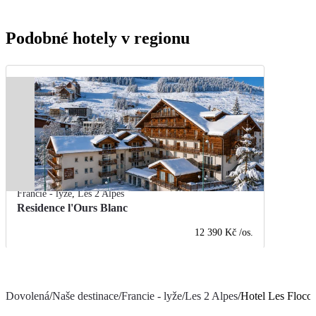
Podobné hotely v regionu
Francie - lyže
,
Les 2 Alpes
Residence l'Ours Blanc
12 390 Kč
/os.
Dovolená
/
Naše destinace
/
Francie - lyže
/
Les 2 Alpes
/
Hotel Les Floco