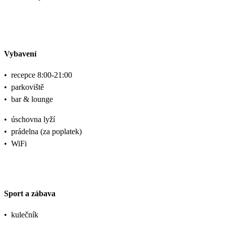
Vybavení
•
recepce 8:00-21:00
•
parkoviště
•
bar & lounge
•
úschovna lyží
•
prádelna (za poplatek)
•
WiFi
Sport a zábava
•
kulečník