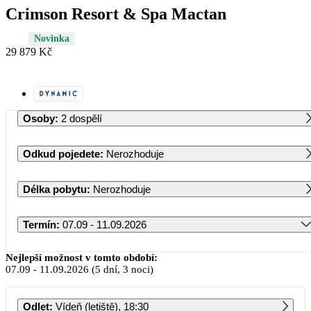
Crimson Resort & Spa Mactan
Novinka
29 879 Kč
Osoby
:
2 dospělí
Odkud pojedete
:
Nerozhoduje
Délka pobytu
:
Nerozhoduje
Termín
:
07.09 - 11.09.2026
Září 2026
Nejlepší možnost v tomto období:
07.09
-
11.09.2026
(5 dní, 3 noci)
PO
ÚT
ST
ČT
PÁ
SO
NE
Odlet
:
Vídeň (letiště), 18:30