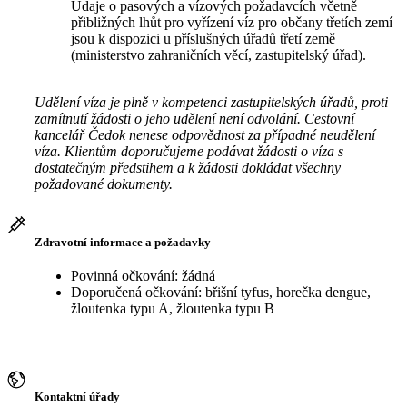
Údaje o pasových a vízových požadavcích včetně
přibližných lhůt pro vyřízení víz pro občany třetích zemí
jsou k dispozici u příslušných úřadů třetí země
(ministerstvo zahraničních věcí, zastupitelský úřad).
Udělení víza je plně v kompetenci zastupitelských úřadů, proti
zamítnutí žádosti o jeho udělení není odvolání. Cestovní
kancelář Čedok nenese odpovědnost za případné neudělení
víza. Klientům doporučujeme podávat žádosti o víza s
dostatečným předstihem a k žádosti dokládat všechny
požadované dokumenty.
Zdravotní informace a požadavky
Povinná očkování: žádná
Doporučená očkování: břišní tyfus, horečka dengue,
žloutenka typu A, žloutenka typu B
Kontaktní úřady