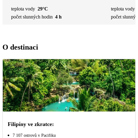
teplota vody
29°C
teplota vody
počet slunných hodin
4 h
počet slunnýc
O destinaci
Filipíny ve zkratce:
7 107 ostrovů v Pacifiku