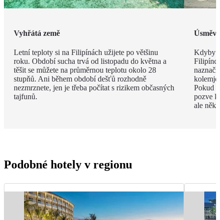
Vyhřátá země
Úsměvy
Letní teploty si na Filipínách užijete po většinu
Kdyby se
roku. Období sucha trvá od listopadu do května a
Filipínc
těšit se můžete na průměrnou teplotu okolo 28
naznačit
stupňů. Ani během období dešťů rozhodně
kolemjd
nezmrznete, jen je třeba počítat s rizikem občasných
Pokud bu
tajfunů.
pozve k 
ale něk
Podobné hotely v regionu