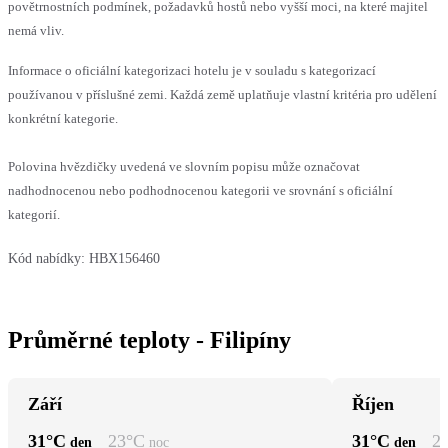
povětrnostních podmínek, požadavků hostů nebo vyšší moci, na které majitel
nemá vliv.
Informace o oficiální kategorizaci hotelu je v souladu s kategorizací
používanou v příslušné zemi. Každá země uplatňuje vlastní kritéria pro udělení
konkrétní kategorie.
Polovina hvězdičky uvedená ve slovním popisu může označovat
nadhodnocenou nebo podhodnocenou kategorii ve srovnání s oficiální
kategorií.
Kód nabídky:
HBX156460
Průměrné teploty - Filipíny
Září
Říjen
31
°C
23
°C
31
°C
2
den
noc
den