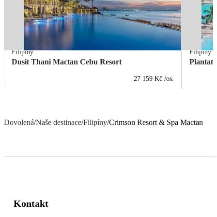
Filipíny
Filipíny
Dusit Thani Mactan Cebu Resort
Plantat
27 159 Kč
/os.
Dovolená
/
Naše destinace
/
Filipíny
/
Crimson Resort & Spa Mactan
Kontakt