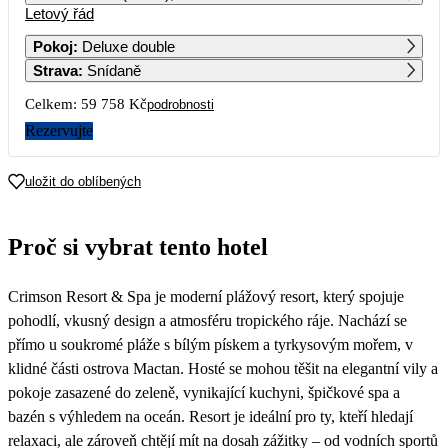
Letový řád
1
2
3
4
5
6
37 129
42 909
36 549
38 789
Pokoj
:
Deluxe double
Strava
:
Snídaně
7
8
9
10
11
12
13
29 879
31 979
38 419
46 299
47 679
Celkem:
59 758 Kč
podrobnosti
14
15
16
17
18
19
20
Rezervujte
37 729
38 429
51 069
42 009
40 289
21
22
23
24
25
26
27
uložit do oblíbených
29 879
39 149
45 599
64 299
34 499
28
29
30
Proč si vybrat tento hotel
37 509
41 729
Crimson Resort & Spa je moderní plážový resort, který spojuje
pohodlí, vkusný design a atmosféru tropického ráje. Nachází se
přímo u soukromé pláže s bílým pískem a tyrkysovým mořem, v
klidné části ostrova Mactan. Hosté se mohou těšit na elegantní vily a
pokoje zasazené do zeleně, vynikající kuchyni, špičkové spa a
bazén s výhledem na oceán. Resort je ideální pro ty, kteří hledají
relaxaci, ale zároveň chtějí mít na dosah zážitky – od vodních sportů