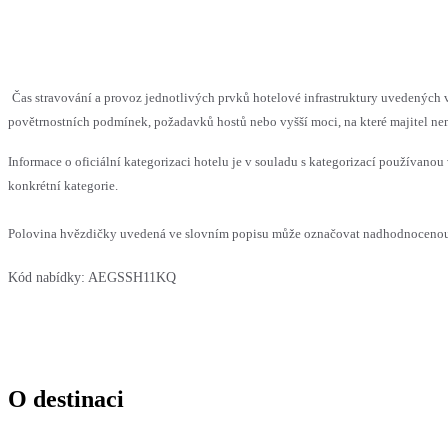
Čas stravování a provoz jednotlivých prvků hotelové infrastruktury uvedenýc
povětrnostních podmínek, požadavků hostů nebo vyšší moci, na které majitel nem
Informace o oficiální kategorizaci hotelu je v souladu s kategorizací používanou 
konkrétní kategorie.
Polovina hvězdičky uvedená ve slovním popisu může označovat nadhodnocenou n
Kód nabídky:
AEGSSH11KQ
O destinaci