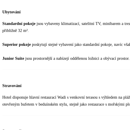
Ubytování
Standardní pokoje
jsou vybaveny klimatizací, satelitní TV, minibarem a tre
přibližně 32 m².
Superior pokoje
poskytují stejné vybavení jako standardní pokoje, navíc vša
Junior Suite
jsou prostornější a nabízejí oddělenou ložnici a obývací prostor.
Stravování
Hotel disponuje hlavní restaurací Wadi s venkovní terasou s výhledem na pláž
otevřeným bufetem v beduínském stylu, stejně jako restaurace s mořskými pl