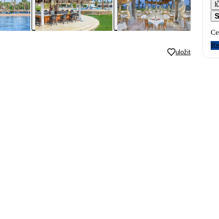
l
S
Ce
Re
uložit