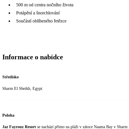
500 m od centra nočního života
Potápění a šnorchlování
Součástí oblíbeného řetězce
Informace o nabídce
Středisko
Sharm El Sheikh, Egypt
Poloha
Jaz Fayrouz Resort
se nachází přímo na pláži v zátoce Naama Bay v Sharm