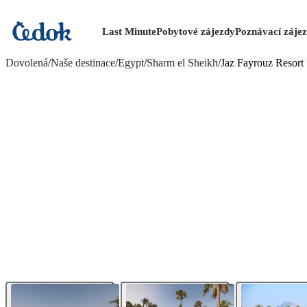
Last Minute
Pobytové zájezdy
Poznávací záje
více fotografií (14)
Dovolená
/
Naše destinace
/
Egypt
/
Sharm el Sheikh
/
Jaz Fayrouz Resort