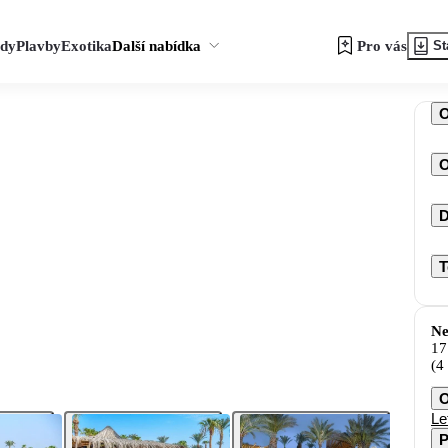
zdy
Plavby
Exotika
Další nabídka
Pro vás
St
O
D
T
Ne
17
(4
O
Le
P