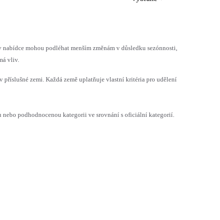
h v nabídce mohou podléhat menším změnám v důsledku sezónnosti,
á vliv.
v příslušné zemi. Každá země uplatňuje vlastní kritéria pro udělení
ebo podhodnocenou kategorii ve srovnání s oficiální kategorií.