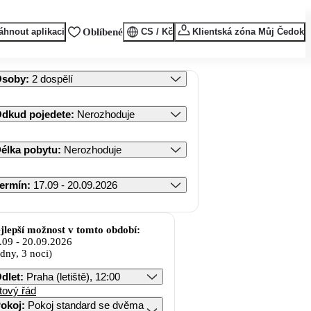
áhnout aplikaci
Oblíbené
CS / Kč
Klientská zóna Můj Čedok
Osoby
:
2 dospělí
dkud pojedete
:
Nerozhoduje
élka pobytu
:
Nerozhoduje
ermín
:
17.09 - 20.09.2026
jlepší možnost v tomto období:
.09
-
20.09.2026
 dny, 3 noci)
dlet
:
Praha (letiště), 12:00
tový řád
okoj
:
Pokoj standard se dvěma