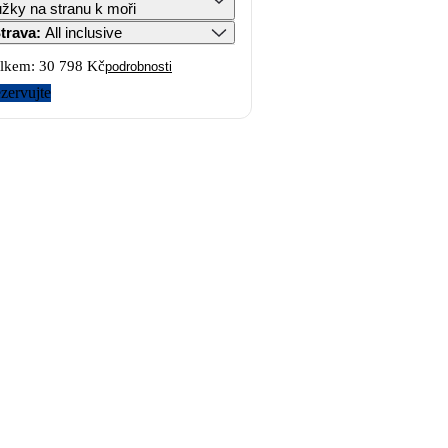
ůžky na stranu k moři
trava
:
All inclusive
lkem:
30 798 Kč
podrobnosti
zervujte