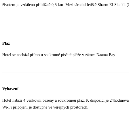
životem je vzdáleno přibližně 0,5 km. Mezinárodní letiště Sharm El Sheikh (
Pláž
Hotel se nachází přímo u soukromé písčité pláže v zátoce Naama Bay.
Vybavení
Hotel nabízí 4 venkovní bazény a soukromou pláž. K dispozici je 24hodinová r
Wi-Fi připojení je dostupné ve veřejných prostorách.