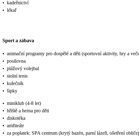
•
kadeřnictví
•
lékař
Sport a zábava
•
animační programy pro dospělé a děti (sportovní aktivity, hry a veče
•
posilovna
•
plážový volejbal
•
stolní tenis
•
kulečník
•
šipky
•
miniklub (4-8 let)
•
hřiště a herna pro děti
•
diskotéka
•
amfiteátr
•
za poplatek: SPA centrum (krytý bazén, parní lázeň, ošetření obličej