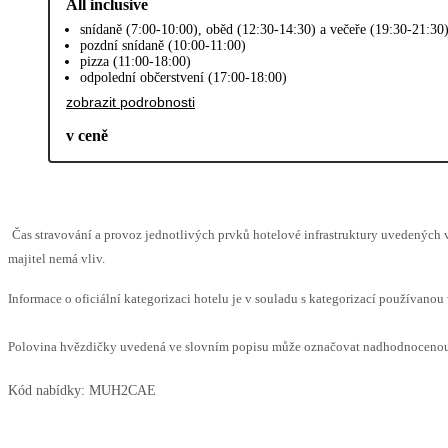
All inclusive
snídaně (7:00-10:00), oběd (12:30-14:30) a večeře (19:30-21:30
pozdní snídaně (10:00-11:00)
pizza (11:00-18:00)
odpolední občerstvení (17:00-18:00)
zobrazit podrobnosti
v ceně
Čas stravování a provoz jednotlivých prvků hotelové infrastruktury uvedenýc
majitel nemá vliv.
Informace o oficiální kategorizaci hotelu je v souladu s kategorizací používanou 
Polovina hvězdičky uvedená ve slovním popisu může označovat nadhodnocenou n
Kód nabídky:
MUH2CAE