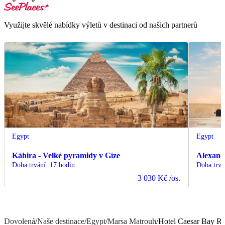
Využijte skvělé nabídky výletů v destinaci od našich partnerů
Egypt
Egypt
Káhira - Velké pyramidy v Gíze
Alexand
Doba trvání
:
17 hodin
Doba trvá
3 030 Kč
/os.
Dovolená
/
Naše destinace
/
Egypt
/
Marsa Matrouh
/
Hotel Caesar Bay Re