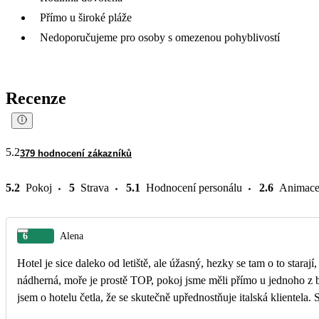
Přímo u široké pláže
Nedoporučujeme pro osoby s omezenou pohyblivostí
Recenze
5.2
379 hodnocení zákazníků
5.2
Pokoj
5
Strava
5.1
Hodnocení personálu
2.6
Animac
6
Alena
Hotel je sice daleko od letiště, ale úžasný, hezky se tam o to staraj
nádherná, moře je prostě TOP, pokoj jsme měli přímo u jednoho z ba
jsem o hotelu četla, že se skutečně upřednostňuje italská klientela