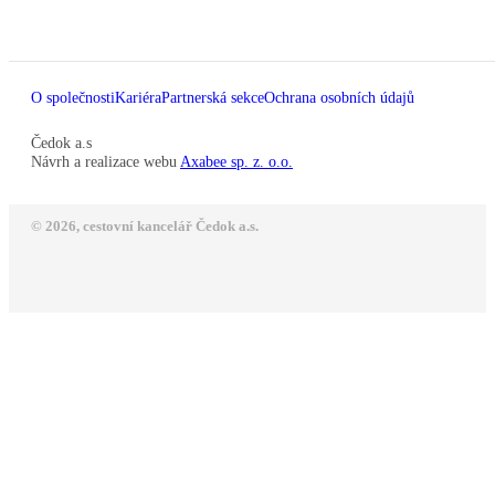
O společnosti
Kariéra
Partnerská sekce
Ochrana osobních údajů
Čedok a.s
Návrh a realizace webu
Axabee sp. z. o.o.
© 2026, cestovní kancelář Čedok a.s.