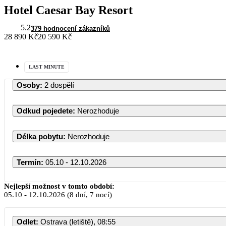
Hotel Caesar Bay Resort
5.2
379 hodnocení zákazníků
28 890 Kč
20 590 Kč
LAST MINUTE
Osoby
:
2 dospělí
Odkud pojedete
:
Nerozhoduje
Délka pobytu
:
Nerozhoduje
Termín
:
05.10 - 12.10.2026
Nejlepší možnost v tomto období:
05.10
-
12.10.2026
(8 dní, 7 nocí)
Odlet
:
Ostrava (letiště), 08:55