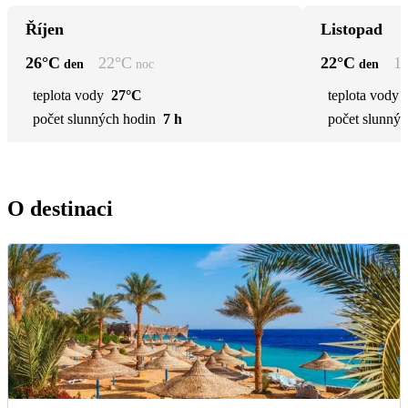
Říjen
Listopad
26
°C
22
°C
22
°C
1
den
noc
den
teplota vody
27°C
teplota vody
počet slunných hodin
7 h
počet slunnýc
O destinaci