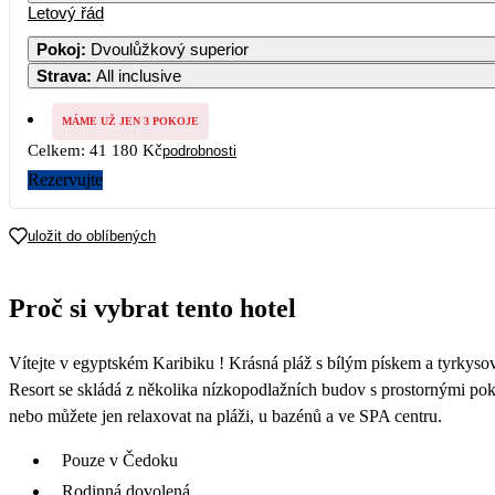
Letový řád
Pokoj
:
Dvoulůžkový superior
Strava
:
All inclusive
MÁME UŽ JEN 3 POKOJE
Celkem:
41 180 Kč
podrobnosti
Rezervujte
uložit do oblíbených
Proč si vybrat tento hotel
Vítejte v egyptském Karibiku ! Krásná pláž s bílým pískem a tyrkyso
Resort se skládá z několika nízkopodlažních budov s prostornými poko
nebo můžete jen relaxovat na pláži, u bazénů a ve SPA centru.
Pouze v Čedoku
Rodinná dovolená