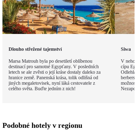
Dlouho střežené tajemství
Siwa
Marsa Matrouh byla po desetiletí oblíbenou
V nehos
destinací pro samotné Egypťany. V posledních
cípu Eg
letech se ale zvěsti o její kráse dostaly daleko za
Odlehlá
hranice země. Panenská krása, tolik odlišná od
berbersk
jiných megaletovisek, nyní láká cestovatele z
možnost
celého světa. Buďte jedním z nich!
Nezapom
Podobné hotely v regionu