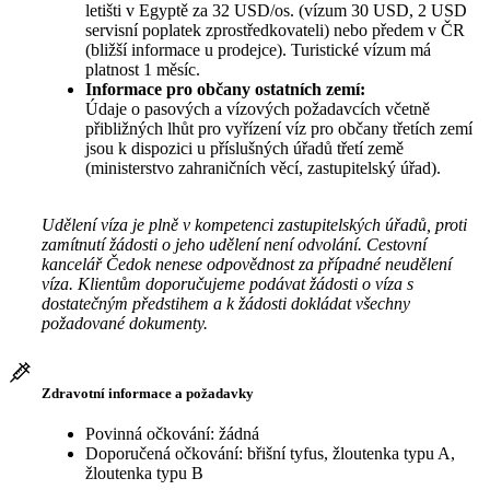
letišti v Egyptě za 32 USD/os. (vízum 30 USD, 2 USD
servisní poplatek zprostředkovateli) nebo předem v ČR
(bližší informace u prodejce). Turistické vízum má
platnost 1 měsíc.
Informace pro občany ostatních zemí:
Údaje o pasových a vízových požadavcích včetně
přibližných lhůt pro vyřízení víz pro občany třetích zemí
jsou k dispozici u příslušných úřadů třetí země
(ministerstvo zahraničních věcí, zastupitelský úřad).
Udělení víza je plně v kompetenci zastupitelských úřadů, proti
zamítnutí žádosti o jeho udělení není odvolání. Cestovní
kancelář Čedok nenese odpovědnost za případné neudělení
víza. Klientům doporučujeme podávat žádosti o víza s
dostatečným předstihem a k žádosti dokládat všechny
požadované dokumenty.
Zdravotní informace a požadavky
Povinná očkování: žádná
Doporučená očkování: břišní tyfus, žloutenka typu A,
žloutenka typu B