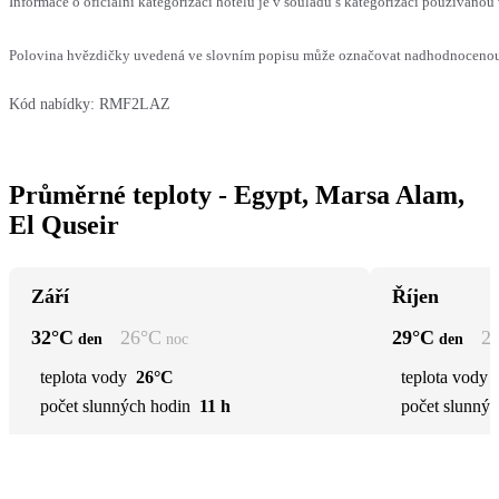
Informace o oficiální kategorizaci hotelu je v souladu s kategorizací používanou 
Polovina hvězdičky uvedená ve slovním popisu může označovat nadhodnocenou n
Kód nabídky:
RMF2LAZ
Průměrné teploty - Egypt, Marsa Alam,
El Quseir
Září
Říjen
32
°C
26
°C
29
°C
2
den
noc
den
teplota vody
26°C
teplota vody
počet slunných hodin
11 h
počet slunnýc