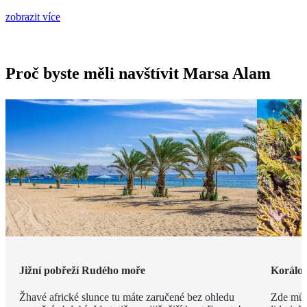
zobrazit více
Proč byste měli navštívit Marsa Alam
Jižní pobřeží Rudého moře
Korálov
Žhavé africké slunce tu máte zaručené bez ohledu
Zde můž