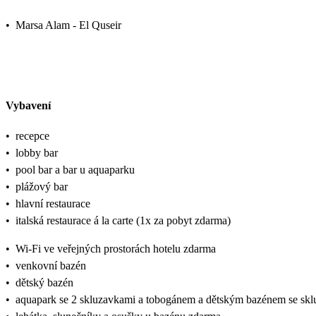
•
Marsa Alam - El Quseir
Vybavení
•
recepce
•
lobby bar
•
pool bar a bar u aquaparku
•
plážový bar
•
hlavní restaurace
•
italská restaurace á la carte (1x za pobyt zdarma)
•
Wi-Fi ve veřejných prostorách hotelu zdarma
•
venkovní bazén
•
dětský bazén
•
aquapark se 2 skluzavkami a tobogánem a dětským bazénem se sk