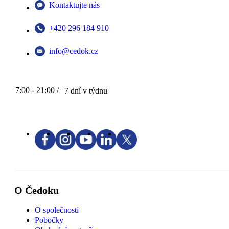
Kontaktujte nás
+420 296 184 910
info@cedok.cz
7:00 - 21:00 /
7 dní v týdnu
O Čedoku
O společnosti
Pobočky