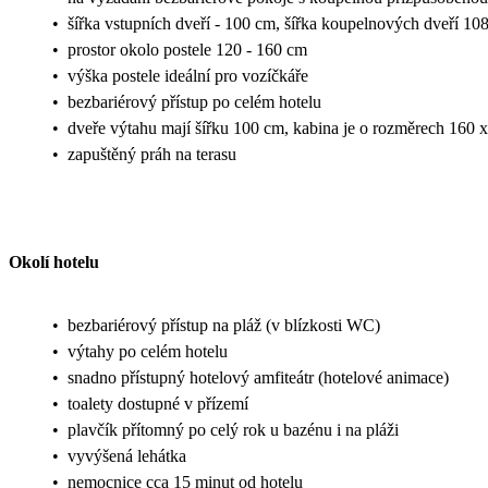
•
šířka vstupních dveří - 100 cm, šířka koupelnových dveří 10
•
prostor okolo postele 120 - 160 cm
•
výška postele ideální pro vozíčkáře
•
bezbariérový přístup po celém hotelu
•
dveře výtahu mají šířku 100 cm, kabina je o rozměrech 160 
•
zapuštěný práh na terasu
Okolí hotelu
•
bezbariérový přístup na pláž (v blízkosti WC)
•
výtahy po celém hotelu
•
snadno přístupný hotelový amfiteátr (hotelové animace)
•
toalety dostupné v přízemí
•
plavčík přítomný po celý rok u bazénu i na pláži
•
vyvýšená lehátka
•
nemocnice cca 15 minut od hotelu