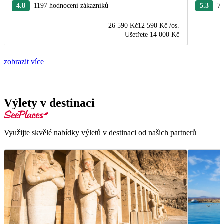
4.8
1197 hodnocení zákazníků
5.3
76
26 590 Kč
12 590 Kč
/os.
Ušetřete
14 000 Kč
zobrazit více
Výlety v destinaci
Využijte skvělé nabídky výletů v destinaci od našich partnerů