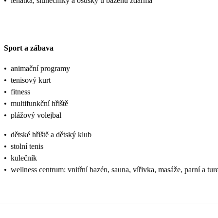
•
lehátka, slunečníky a osušky u bazénu zdarma
Sport a zábava
•
animační programy
•
tenisový kurt
•
fitness
•
multifunkční hřiště
•
plážový volejbal
•
dětské hřiště a dětský klub
•
stolní tenis
•
kulečník
•
wellness centrum: vnitřní bazén, sauna, vířivka, masáže, parní a tur