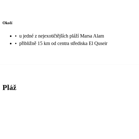
Okolí
•
u jedné z nejexotičtějších pláží Marsa Alam
•
přibližně 15 km od centra střediska El Quseir
Pláž