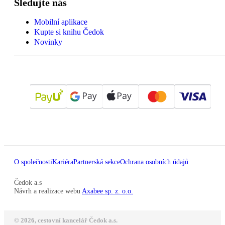
Sledujte nás
Mobilní aplikace
Kupte si knihu Čedok
Novinky
O společnosti
Kariéra
Partnerská sekce
Ochrana osobních údajů
Čedok a.s
Návrh a realizace webu
Axabee sp. z. o.o.
© 2026, cestovní kancelář Čedok a.s.