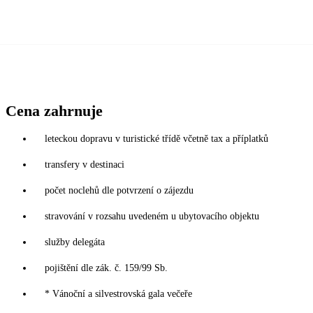
Cena zahrnuje
leteckou dopravu v turistické třídě včetně tax a příplatků
transfery v destinaci
počet noclehů dle potvrzení o zájezdu
stravování v rozsahu uvedeném u ubytovacího objektu
služby delegáta
pojištění dle zák. č. 159/99 Sb.
* Vánoční a silvestrovská gala večeře