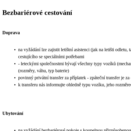
Bezbariérové cestování
Doprava
•
na vyžádání lze zajistit letištní asistenci (jak na letišti odl
cestujícího se speciálními potřebami
•
- leteckými společnostmi bývají všechny typy vozíků (mechani
(rozměry, váhu, typ baterie)
•
povinný privátní transfer za příplatek - zpáteční transfer je z
•
k transferu nás informujte ohledně typu vozíku, jeho rozměr
Ubytování
•
na vyžádání bezbariérové pokoje s koupelnou přizpůsobenou 