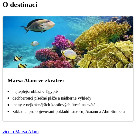
O destinaci
Marsa Alam ve zkratce:
nejteplejší oblast v Egyptě
dechberoucí písečné pláže a nádherné výhledy
jedny z nejkrásnějších korálových útesů na světě
základna pro objevování pokladů Luxoru, Asuánu a Abú Simbelu
více o Marsa Alam