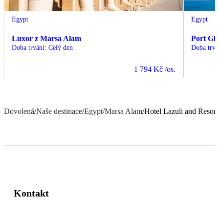
Egypt
Egypt
Luxor z Marsa Alam
Port Gh
Doba trvání
:
Celý den
Doba trvá
1 794 Kč
/os.
Dovolená
/
Naše destinace
/
Egypt
/
Marsa Alam
/
Hotel Lazuli and Resort
Kontakt