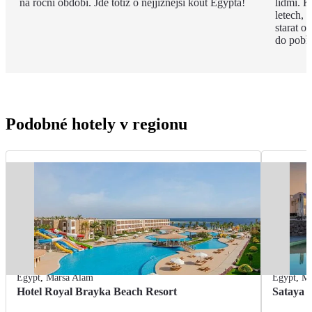
na roční období. Jde totiž o nejjižnější kout Egypta!
lidmi. K
letech,
starat o
do pobře
Podobné hotely v regionu
Egypt
,
Marsa Alam
Egypt
,
Ma
Hotel Royal Brayka Beach Resort
Sataya 