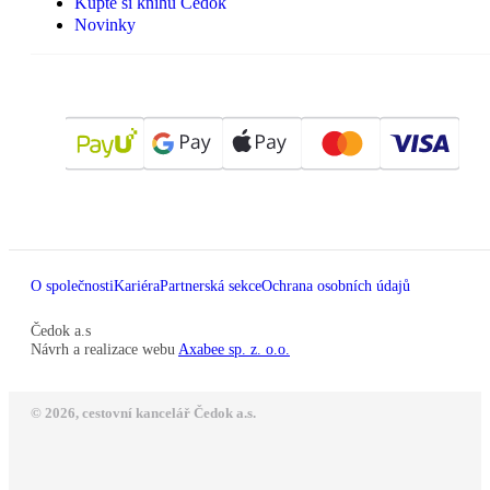
Kupte si knihu Čedok
Novinky
O společnosti
Kariéra
Partnerská sekce
Ochrana osobních údajů
Čedok a.s
Návrh a realizace webu
Axabee sp. z. o.o.
© 2026, cestovní kancelář Čedok a.s.