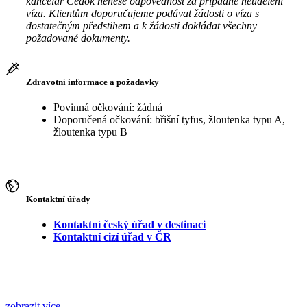
kancelář Čedok nenese odpovědnost za případné neudělení
víza. Klientům doporučujeme podávat žádosti o víza s
dostatečným předstihem a k žádosti dokládat všechny
požadované dokumenty.
Zdravotní informace a požadavky
Povinná očkování: žádná
Doporučená očkování: břišní tyfus, žloutenka typu A,
žloutenka typu B
Kontaktní úřady
Kontaktní český úřad v destinaci
Kontaktní cizí úřad v ČR
zobrazit více