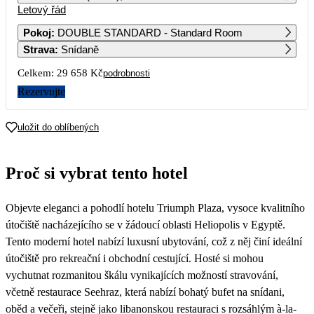
Letový řád
1
2
3
4
5
6
38 409
16 689
18 019
Pokoj
:
DOUBLE STANDARD - Standard Room
Strava
:
Snídaně
7
8
9
10
11
12
13
23 909
33 989
16 689
Celkem:
29 658 Kč
podrobnosti
14
15
16
17
18
19
20
Rezervujte
14 829
21
22
23
24
25
26
27
uložit do oblíbených
28
29
30
Proč si vybrat tento hotel
Objevte eleganci a pohodlí hotelu Triumph Plaza, vysoce kvalitního
útočiště nacházejícího se v žádoucí oblasti Heliopolis v Egyptě.
Tento moderní hotel nabízí luxusní ubytování, což z něj činí ideální
útočiště pro rekreační i obchodní cestující. Hosté si mohou
vychutnat rozmanitou škálu vynikajících možností stravování,
včetně restaurace Seehraz, která nabízí bohatý bufet na snídani,
oběd a večeři, stejně jako libanonskou restauraci s rozsáhlým à-la-