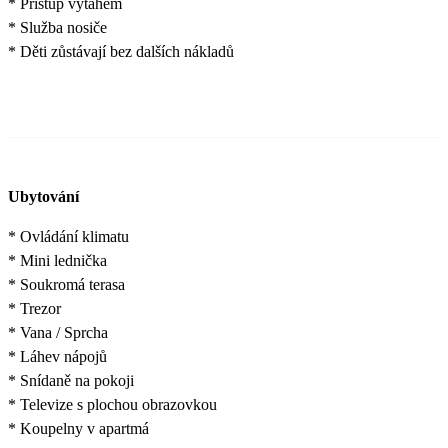
* Přístup výtahem
* Služba nosiče
* Děti zůstávají bez dalších nákladů
Ubytování
* Ovládání klimatu
* Mini lednička
* Soukromá terasa
* Trezor
* Vana / Sprcha
* Láhev nápojů
* Snídaně na pokoji
* Televize s plochou obrazovkou
* Koupelny v apartmá