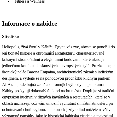
Fitness a Wellness
Informace o nabídce
Středisko
Heliopolis, živá čtvrť v Káhiře, Egypt, vás zve, abyste se ponořili do
její bohaté historie a ohromující architektury, charakterizované
krásnými stromořadími a elegantními budovami, které ukazují
jedinečnou kombinaci islámských a evropských stylů. Prozkoumejte
ikonický palác Barona Empaina, architektonický zázrak s indickým
designem, a vydejte se na pohodovou procházku klidným parkem
Al-Azhar, kde bujná zeleň a ohromující výhledy na panorama
Káhiry poskytují dokonalý únik od ruchu města. Dopřejte si tradiční
egyptskou kuchyni v různých kavárnách a restauracích, které se v
oblasti nacházejí, což vám umožní vychutnat si místní atmosféru při
ochutnávání chutí regionu. Jen kousek jízdy odtud můžete navštívit
významné památky, jako je historická káhirská citadela a majestátní