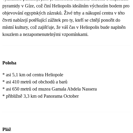
pyramidy v Gíze, což činí Heliopolis ideálním výchozím bodem pro
objevování egyptských zázraků. Živé trhy a nákupní centra v této
čtvrti nabízejí potěšující zážitek pro ty, kteří se chtějí ponořit do
místní kultury, což zajišťuje, že váš čas v Heliopolis bude naplněn
kouzlem a nezapomenutelnými vzpomínkami.
Poloha
* asi 5,1 km od centra Heliopole
* asi 410 metrů od obchodů a barů
* asi 650 metrů od muzea Gamala Abdela Nassera
* přibližně 3,3 km od Panorama October
Pláž