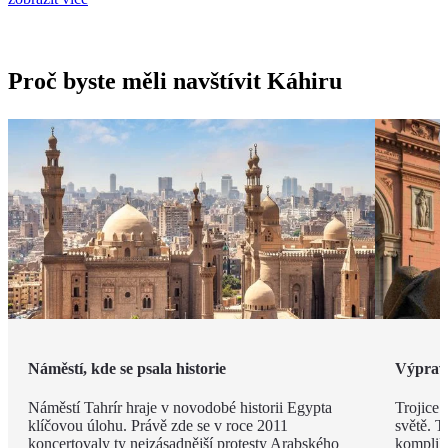
Proč byste měli navštívit Káhiru
Náměstí, kde se psala historie
Výprava
Náměstí Tahrír hraje v novodobé historii Egypta
Trojice 
klíčovou úlohu. Právě zde se v roce 2011
světě. T
koncertovaly ty nejzásadnější protesty Arabského
kompliko