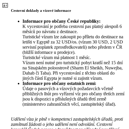
Cestovní doklady a vízové informace
Informace pro občany České republiky:
K vycestování je potřeba cestovní pas platný alespoň 6
měsíců po návratu z destinace.
Turistické vízum lze zakoupit po příletu do destinace na
letišti v Egyptě za 32 USD/os. (vízum 30 USD, 2 USD
servisní poplatek zprostředkovateli) nebo předem v ČR
(bližší informace u prodejce).
Turistické vízum má platnost 1 měsíc.
Vízum není nutné pro turistický pobyt kratší než 15 dní
na Sinajském poloostrově (Sharm El Sheikh, Nuwejba,
Dahab či Taba). Při vycestování z těchto oblastí do
jiných částí Egypta je nutné si zajistit vízum.
Informace pro občany ostatních zemí:
Údaje o pasových a vízových požadavcích včetně
přibližných lhůt pro vyřízení víz pro občany třetích zemí
jsou k dispozici u příslušných úřadů třetí země
(ministerstvo zahraničních věcí, zastupitelský úřad).
Udělení víza je plně v kompetenci zastupitelských úřadů, proti
zamítnutí žádosti o jeho udělení není odvolání. Cestovní