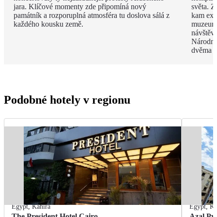
jara. Klíčové momenty zde připomíná nový
světa. 
památník a rozporuplná atmosféra tu doslova sálá z
kam exp
každého kousku země.
muzeum 
návštěv
Národní
dvěma d
Podobné hotely v regionu
Egypt
,
Káhira
Egypt
,
Ká
The President Hotel Cairo
Azal Py