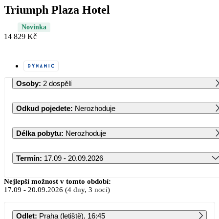
Triumph Plaza Hotel
Novinka
14 829 Kč
Osoby
:
2 dospělí
Odkud pojedete
:
Nerozhoduje
Délka pobytu
:
Nerozhoduje
Termín
:
17.09 - 20.09.2026
Září 2026
Nejlepší možnost v tomto období:
17.09
-
20.09.2026
(4 dny, 3 noci)
PO
ÚT
ST
ČT
PÁ
SO
NE
Odlet
:
Praha (letiště), 16:45