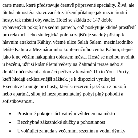
carte menu, které představuje čerstvě připravené speciality. Živá, ale
útulná atmosféra stravovacích zařízení přitahuje jak mezinárodní
hosty, tak místní obyvatele. Hotel se skládá ze 147 dobře
vybavených pokojů na sedmi patrech, což poskytuje klidné prostředí
pro relaxaci. Jeho strategická poloha zajišťuje snadný přístup k
hlavním atrakcím Káhiry, včetně ulice Salah Salem, mezinárodního
letiště Káhira a Mezinárodního konferenčního centra Káhira, stejně
jako k největším nákupním oblastem města. Hosté se mohou uvolnit
u bazénu, užít si krásné letní večery na Zahradní terase nebo si
dopřát občerstvení a domácí pečivo v kavárně 'Up to You'. Pro ty,
kteří hledají exkluzivnější zážitek, je k dispozici vynikající
Executive Lounge pro hosty, kteří si rezervují jakýkoli z pokojů
nebo apartmá, slibující nezapomenutelný pobyt plný pohodlí a
sofistikovanosti.
Prostorné pokoje s úchvatným výhledem na město
Bezchybné zákaznické služby a pohostinnost
Uvolňující zahrada s večerními sezením u vodní dýmky