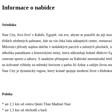
Informace o nabídce
Středisko
Nasr City, živá čtvrť v Káhiře, Egyptě, vás zve, abyste se ponořili do její mo
třídách zdobených palmami, kde na vás čeká řada nákupních center, restaurací
Milovníci přírody najdou útěchu v nedalekých parcích a zelených plochách, id
několika památkami a historickými místy, která zdůrazňují bohaté dědictví E
centrum sportu a zábavy. S snadným přístupem na Káhirské mezinárodní letiš
na úchvatné výhledy na městský horizont z parku Al-Azhar a zažijte živou no
Nasr City je dynamický region, který krásně spojuje moderní život s hlubokou 
Poloha
* asi 2,1 km od centra Qesm Than Madinet Nasr
* asi 1,3 km od obchodů a barů