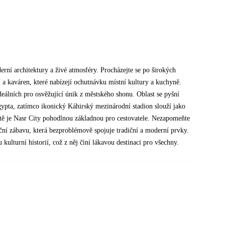
derní architektury a živé atmosféry. Procházejte se po širokých
 a kaváren, které nabízejí ochutnávku místní kultury a kuchyně.
eálních pro osvěžující únik z městského shonu. Oblast se pyšní
gypta, zatímco ikonický Káhirský mezinárodní stadion slouží jako
tě je Nasr City pohodlnou základnou pro cestovatele. Nezapomeňte
ční zábavu, která bezproblémově spojuje tradiční a moderní prvky.
kulturní historií, což z něj činí lákavou destinaci pro všechny.