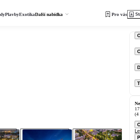
zdy
Plavby
Exotika
Další nabídka
Pro vás
St
O
D
T
Ne
17
(4
O
Le
P