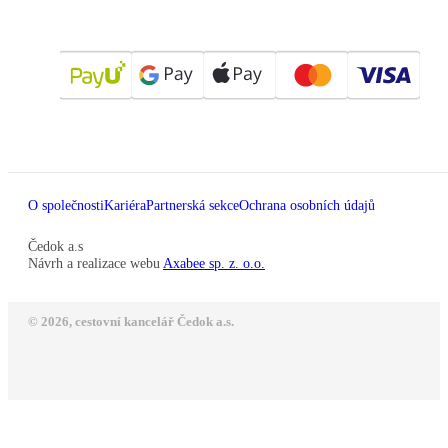
O společnosti
Kariéra
Partnerská sekce
Ochrana osobních údajů
Čedok a.s
Návrh a realizace webu
Axabee sp. z. o.o.
© 2026, cestovní kancelář Čedok a.s.