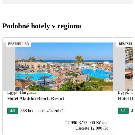
Podobné hotely v regionu
BESTSELLER
BESTSEL
Egypt
,
Hurghada
Egypt
,
Hu
Hotel Aladdin Beach Resort
Hotel De
4.9
868 hodnocení zákazníků
5.1
43
27 990 Kč
15 990 Kč
/os.
Ušetřete
12 000 Kč