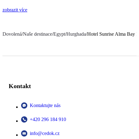
zobrazit více
Dovolená
/
Naše destinace
/
Egypt
/
Hurghada
/
Hotel Sunrise Alma Bay R
Kontakt
Kontaktujte nás
+420 296 184 910
info@cedok.cz