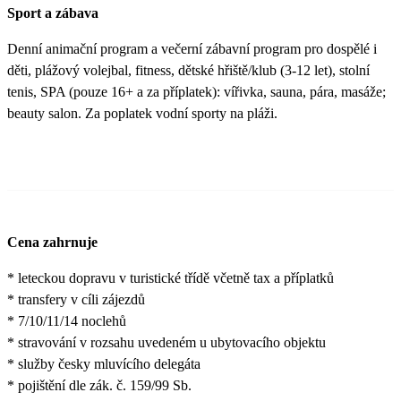
Sport a zábava
Denní animační program a večerní zábavní program pro dospělé i
děti, plážový volejbal, fitness, dětské hřiště/klub (3-12 let), stolní
tenis, SPA (pouze 16+ a za příplatek): vířivka, sauna, pára, masáže;
beauty salon. Za poplatek vodní sporty na pláži.
Cena zahrnuje
* leteckou dopravu v turistické třídě včetně tax a příplatků
* transfery v cíli zájezdů
* 7/10/11/14 noclehů
* stravování v rozsahu uvedeném u ubytovacího objektu
* služby česky mluvícího delegáta
* pojištění dle zák. č. 159/99 Sb.