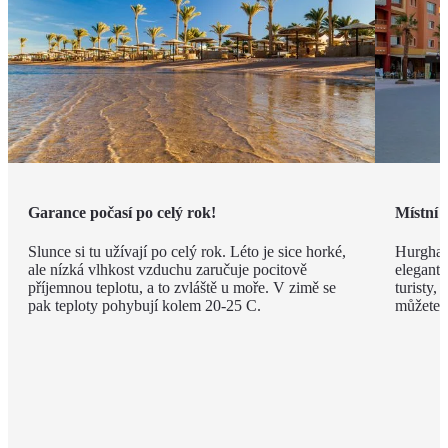
Garance počasí po celý rok!
Místní 
Slunce si tu užívají po celý rok. Léto je sice horké,
Hurghad
ale nízká vlhkost vzduchu zaručuje pocitově
elegantn
příjemnou teplotu, a to zvláště u moře. V zimě se
turisty, 
pak teploty pohybují kolem 20-25 C.
můžete v