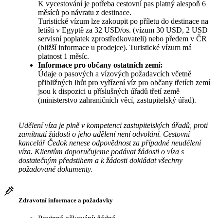
K vycestování je potřeba cestovní pas platný alespoň 6
měsíců po návratu z destinace.
Turistické vízum lze zakoupit po příletu do destinace na
letišti v Egyptě za 32 USD/os. (vízum 30 USD, 2 USD
servisní poplatek zprostředkovateli) nebo předem v ČR
(bližší informace u prodejce). Turistické vízum má
platnost 1 měsíc.
Informace pro občany ostatních zemí:
Údaje o pasových a vízových požadavcích včetně
přibližných lhůt pro vyřízení víz pro občany třetích zemí
jsou k dispozici u příslušných úřadů třetí země
(ministerstvo zahraničních věcí, zastupitelský úřad).
Udělení víza je plně v kompetenci zastupitelských úřadů, proti
zamítnutí žádosti o jeho udělení není odvolání. Cestovní
kancelář Čedok nenese odpovědnost za případné neudělení
víza. Klientům doporučujeme podávat žádosti o víza s
dostatečným předstihem a k žádosti dokládat všechny
požadované dokumenty.
Zdravotní informace a požadavky