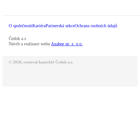
O společnosti
Kariéra
Partnerská sekce
Ochrana osobních údajů
Čedok a.s
Návrh a realizace webu
Axabee sp. z. o.o.
© 2026, cestovní kancelář Čedok a.s.