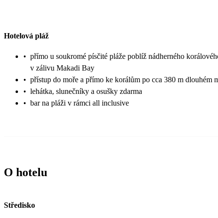
Hotelová pláž
•
přímo u soukromé písčité pláže poblíž nádherného korálovéh
v zálivu Makadi Bay
•
přístup do moře a přímo ke korálům po cca 380 m dlouhém 
•
lehátka, slunečníky a osušky zdarma
•
bar na pláži v rámci all inclusive
O hotelu
Středisko