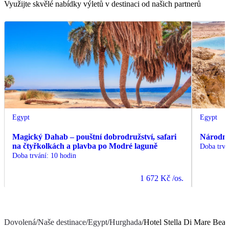
Využijte skvělé nabídky výletů v destinaci od našich partnerů
Egypt
Egypt
Magický Dahab – pouštní dobrodružství, safari
Národn
na čtyřkolkách a plavba po Modré laguně
Doba trvá
Doba trvání
:
10 hodin
1 672 Kč
/os.
Dovolená
/
Naše destinace
/
Egypt
/
Hurghada
/
Hotel Stella Di Mare Bea