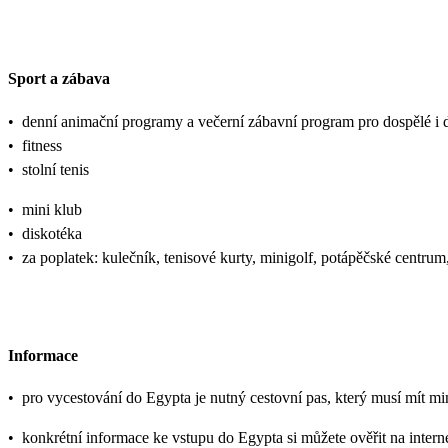
Sport a zábava
•
denní animační programy a večerní zábavní program pro dospělé i d
•
fitness
•
stolní tenis
•
mini klub
•
diskotéka
•
za poplatek: kulečník, tenisové kurty, minigolf, potápěčské centru
Informace
•
pro vycestování do Egypta je nutný cestovní pas, který musí mít mi
•
konkrétní informace ke vstupu do Egypta si můžete ověřit na inter