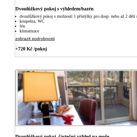
Dvoulůžkový pokoj s výhledem/bazén
dvoulůžkový pokoj s možností 1 přistýlky pro dosp. nebo až 2 dětí 
koupelna, WC
fén
klimatizace
zobrazit podrobnosti
+720 Kč /pokoj
Dvoulůžkový pokoj, částečný výhled na moře