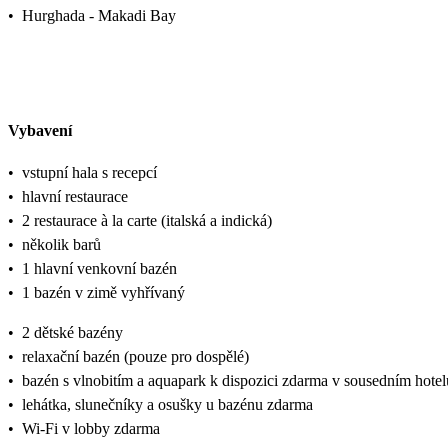
•
Hurghada - Makadi Bay
Vybavení
•
vstupní hala s recepcí
•
hlavní restaurace
•
2 restaurace à la carte (italská a indická)
•
několik barů
•
1 hlavní venkovní bazén
•
1 bazén v zimě vyhřívaný
•
2 dětské bazény
•
relaxační bazén (pouze pro dospělé)
•
bazén s vlnobitím a aquapark k dispozici zdarma v sousedním hotel
•
lehátka, slunečníky a osušky u bazénu zdarma
•
Wi-Fi v lobby zdarma