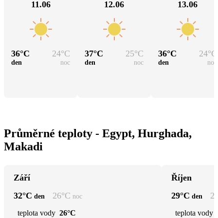
11.06
12.06
13.06
36
°C
24
°C
37
°C
25
°C
36
°C
24
°C
den
noc
den
noc
den
noc
Průměrné teploty - Egypt, Hurghada,
Makadi
Září
Říjen
32
°C
26
°C
29
°C
2
den
noc
den
teplota vody
26°C
teplota vody