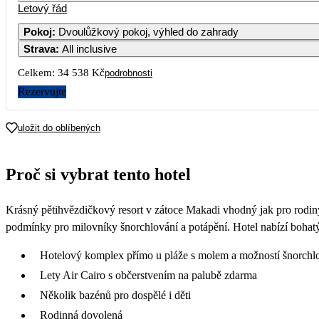
Letový řád
Pokoj
:
Dvoulůžkový pokoj, výhled do zahrady
Strava
:
All inclusive
Celkem:
34 538 Kč
podrobnosti
Rezervujte
uložit do oblíbených
Proč si vybrat tento hotel
Krásný pětihvězdičkový resort v zátoce Makadi vhodný jak pro rodiny
podmínky pro milovníky šnorchlování a potápění. Hotel nabízí bohatý a
Hotelový komplex přímo u pláže s molem a možností šnorchl
Lety Air Cairo s občerstvením na palubě zdarma
Několik bazénů pro dospělé i děti
Rodinná dovolená