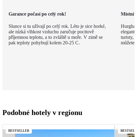
Garance počasí po celý rok!
Místní 
Slunce si tu užívají po celý rok. Léto je sice horké,
Hurghad
ale nízká vlhkost vzduchu zaručuje pocitově
elegantn
příjemnou teplotu, a to zvláště u moře. V zimě se
turisty, 
pak teploty pohybují kolem 20-25 C.
můžete v
Podobné hotely v regionu
BESTSELLER
BESTSEL