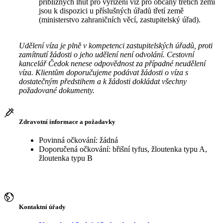
přibližných lhůt pro vyřízení víz pro občany třetích zemí
jsou k dispozici u příslušných úřadů třetí země
(ministerstvo zahraničních věcí, zastupitelský úřad).
Udělení víza je plně v kompetenci zastupitelských úřadů, proti
zamítnutí žádosti o jeho udělení není odvolání. Cestovní
kancelář Čedok nenese odpovědnost za případné neudělení
víza. Klientům doporučujeme podávat žádosti o víza s
dostatečným předstihem a k žádosti dokládat všechny
požadované dokumenty.
Zdravotní informace a požadavky
Povinná očkování: žádná
Doporučená očkování: břišní tyfus, žloutenka typu A,
žloutenka typu B
Kontaktní úřady