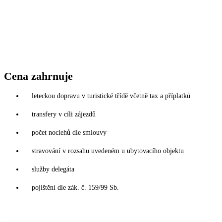
Cena zahrnuje
leteckou dopravu v turistické třídě včetně tax a příplatků
transfery v cíli zájezdů
počet noclehů dle smlouvy
stravování v rozsahu uvedeném u ubytovacího objektu
služby delegáta
pojištění dle zák. č. 159/99 Sb.