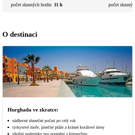
počet slunných hodin
11 h
počet slunnýc
O destinaci
Hurghada ve zkratce:
nádherné slunečné počasí po celý rok
tyrkysové moře, písečné pláže a krásné korálové útesy
ideální podmínky pro potápění a kitesurfing