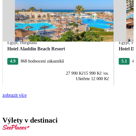
Egypt
,
Hurghada
Egypt
,
Hu
Hotel Aladdin Beach Resort
Hotel De
4.9
868 hodnocení zákazníků
5.1
43
27 990 Kč
15 990 Kč
/os.
Ušetřete
12 000 Kč
zobrazit více
Výlety v destinaci