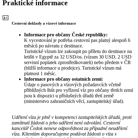
Praktické informace
Cestovní doklady a vízové informace
Informace pro občany České republiky:
K vycestování je potřeba cestovní pas platný alespoň 6
měsíců po návratu z destinace.
Turistické vízum lze zakoupit po příletu do destinace na
letišti v Egyptě za 32 USD/os. (vízum 30 USD, 2 USD
servisní poplatek zprostředkovateli) nebo předem v ČR
(bližší informace u prodejce). Turistické vízum má
platnost 1 měsíc.
Informace pro občany ostatních zemí:
Údaje o pasových a vízových požadavcích včetně
přibližných lhůt pro vyřízení víz pro občany třetích zemí
jsou k dispozici u příslušných úřadů třetí země
(ministerstvo zahraničních věcí, zastupitelský úřad).
Udělení víza je plně v kompetenci zastupitelských úřadů, proti
zamítnutí žádosti o jeho udělení není odvolání. Cestovní
kancelář Čedok nenese odpovědnost za případné neudělení
víza. Klientům doporučujeme podávat žádosti o víza s