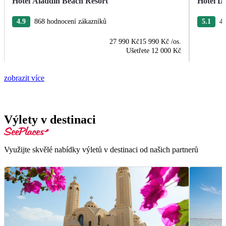
Hotel Aladdin Beach Resort
Hotel De
4.9
868 hodnocení zákazníků
5.1
43
27 990 Kč
15 990 Kč
/os.
Ušetřete
12 000 Kč
zobrazit více
Výlety v destinaci
Využijte skvělé nabídky výletů v destinaci od našich partnerů