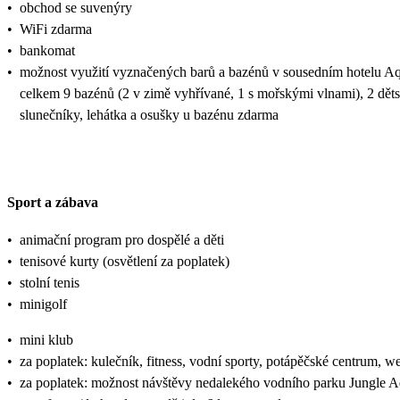
•
obchod se suvenýry
•
WiFi zdarma
•
bankomat
•
možnost využití vyznačených barů a bazénů v sousedním hotelu Aqu
celkem 9 bazénů (2 v zimě vyhřívané, 1 s mořskými vlnami), 2 dět
slunečníky, lehátka a osušky u bazénu zdarma
Sport a zábava
•
animační program pro dospělé a děti
•
tenisové kurty (osvětlení za poplatek)
•
stolní tenis
•
minigolf
•
mini klub
•
za poplatek: kulečník, fitness, vodní sporty, potápěčské centrum, we
•
za poplatek: možnost návštěvy nedalekého vodního parku Jungle Aqu