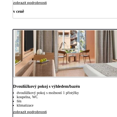
zobrazit podrobnosti
v ceně
Dvoulůžkový pokoj s výhledem/bazén
dvoulůžkový pokoj s možností 1 přistýlky
koupelna, WC
fén
klimatizace
zobrazit podrobnosti