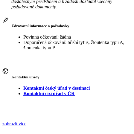
dostatečným předstihem a k žádosti dokládat všechny
požadované dokumenty.
Zdravotní informace a požadavky
Povinná očkování: žádná
Doporučená očkování: břišní tyfus, žloutenka typu A,
žloutenka typu B
Kontaktní úřady
Kontaktní český úřad v destinaci
Kontaktní cizí úřad v ČR
zobrazit více