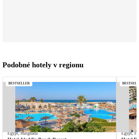
Podobné hotely v regionu
BESTSELLER
BESTSEL
Egypt
,
Hurghada
Egypt
,
Hu