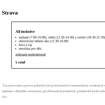
Strava
All inclusive
snídaně (7:00-10:00), oběd (12:30-14:30) a večeře (18:30-21:30
občerstvení během dne (12:30-16:00)
káva a čaj
zmrzlina pro děti
zobrazit podrobnosti
v ceně
Čas stravování a provoz jednotlivých prvků hotelové infrastruktury uvedenýc
změnám v důsledku sezónnosti, povětrnostních podmínek, požadavků hostů nebo 
vliv.