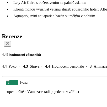
Lety Air Cairo s občerstvením na palubě zdarma
Klienti mohou využívat většinu služeb sousedního hotelu Alb
Aquapark, mini aquapark a bazén s umělým vlnobitím
Recenze
4.4
9 hodnocení zákazníků
4.4
Pokoj
4.3
Strava
4.4
Hodnocení personálu
3
Animac
6
Ivana
super, určitě s Vámi zase rádi pojedeme v září :-)