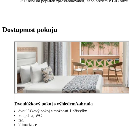
USD servisní poplatek zprostředkovateli) nebo předem v ČR (bližší
Dostupnost pokojů
Dvoulůžkový pokoj s výhledem/zahrada
dvoulůžkový pokoj s možností 1 přistýlky
koupelna, WC
fén
klimatizace