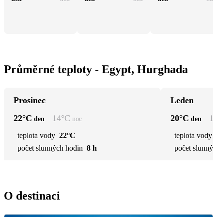
Průměrné teploty - Egypt, Hurghada
Prosinec
Leden
22
°C
14
°C
20
°C
1
den
noc
den
teplota vody
22°C
teplota vody
počet slunných hodin
8 h
počet slunnýc
O destinaci