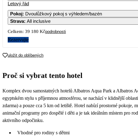
Letový řád
1
2
3
4
5
19 590
Pokoj
:
Dvoulůžkový pokoj s výhledem/bazén
Strava
:
All inclusive
7
8
9
10
11
12
19 990
Celkem:
39 180 Kč
podrobnosti
14
15
16
17
18
19
Rezervujte
24 690
21
22
23
24
25
26
uložit do oblíbených
30 790
28
29
30
31
Proč si vybrat tento hotel
Komplex dvou samostatných hotelů Albatros Aqua Park a Albatros 
egyptském stylu s příjemnou atmosférou, se nachází v klidnější oblast
zdarma) a pouze cca 5 km od letiště. Hotel nabízí prostorné pokoje, m
animační programy pro dospělé i děti a je tak ideálním místem pro r
aktivního odpočinku.
Vhodné pro rodiny s dětmi