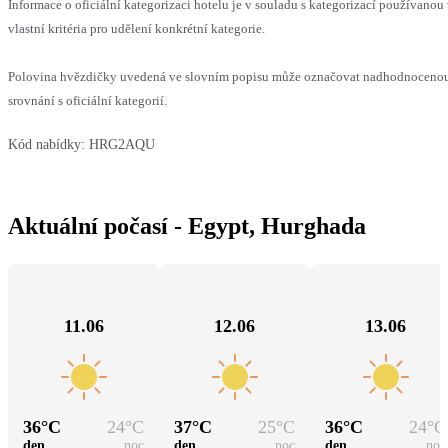
Informace o oficiální kategorizaci hotelu je v souladu s kategorizací používanou
vlastní kritéria pro udělení konkrétní kategorie.
Polovina hvězdičky uvedená ve slovním popisu může označovat nadhodnoceno
srovnání s oficiální kategorií.
Kód nabídky:
HRG2AQU
Aktuální počasí - Egypt, Hurghada
11.06
12.06
13.06
36
°C
24
°C
37
°C
25
°C
36
°C
24
°C
den
noc
den
noc
den
noc