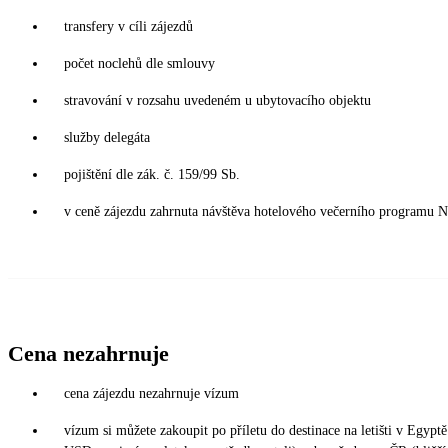
transfery v cíli zájezdů
počet noclehů dle smlouvy
stravování v rozsahu uvedeném u ubytovacího objektu
služby delegáta
pojištění dle zák. č. 159/99 Sb.
v ceně zájezdu zahrnuta návštěva hotelového večerního progr
Cena nezahrnuje
cena zájezdu nezahrnuje vízum
vízum si můžete zakoupit po příletu do destinace na letišti v Egy