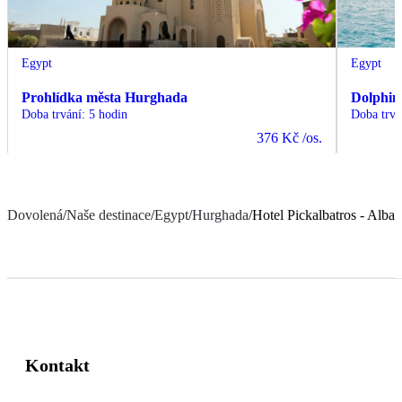
Egypt
Egypt
Prohlídka města Hurghada
Dolphin
Doba trvání
:
5 hodin
Doba trvá
376 Kč
/os.
Dovolená
/
Naše destinace
/
Egypt
/
Hurghada
/
Hotel Pickalbatros - Alba
Kontakt