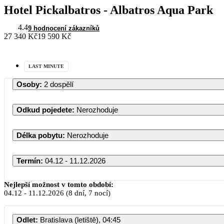
Hotel Pickalbatros - Albatros Aqua Park
4.4
9 hodnocení zákazníků
27 340 Kč
19 590 Kč
LAST MINUTE
Osoby
:
2 dospělí
Odkud pojedete
:
Nerozhoduje
Délka pobytu
:
Nerozhoduje
Termín
:
04.12 - 11.12.2026
Prosinec 2026
Nejlepší možnost v tomto období:
04.12
-
11.12.2026
(8 dní, 7 nocí)
PO
ÚT
ST
ČT
PÁ
SO
Odlet
:
Bratislava (letiště), 04:45