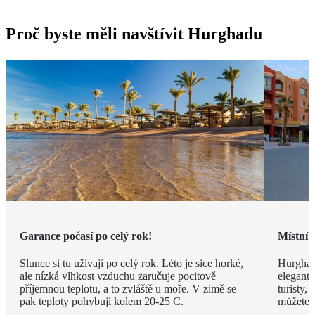
Proč byste měli navštívit Hurghadu
Garance počasí po celý rok!
Místní 
Slunce si tu užívají po celý rok. Léto je sice horké,
Hurghad
ale nízká vlhkost vzduchu zaručuje pocitově
elegantn
příjemnou teplotu, a to zvláště u moře. V zimě se
turisty, 
pak teploty pohybují kolem 20-25 C.
můžete v