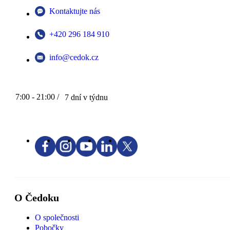
Kontaktujte nás
+420 296 184 910
info@cedok.cz
7:00 - 21:00 /
7 dní v týdnu
O Čedoku
O společnosti
Pobočky