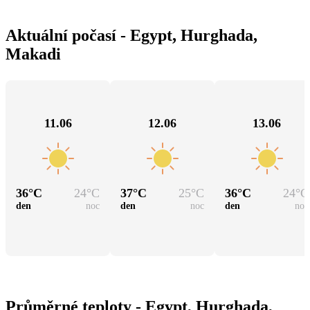
Aktuální počasí - Egypt, Hurghada,
Makadi
11.06
12.06
13.06
36
°C
24
°C
37
°C
25
°C
36
°C
24
°C
den
noc
den
noc
den
noc
Průměrné teploty - Egypt, Hurghada,