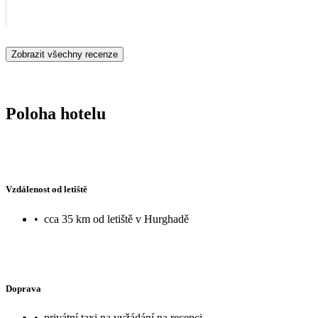
Zobrazit všechny recenze
Poloha hotelu
Vzdálenost od letiště
•
cca 35 km od letiště v Hurghadě
Doprava
•
privátní taxi na vyžádání na recepci