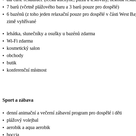
•
7 barů (včetně plážového baru a 3 barů pouze pro dospělé)
•
6 bazénů (z toho jeden relaxační pouze pro dospělé v části West Ba
zimě vyhřívané
•
lehátka, slunečníky a osušky u bazénů zdarma
•
Wi-Fi zdarma
•
kosmetický salon
•
obchody
•
butik
•
konferenční místnost
Sport a zábava
•
denní animační a večerní zábavní program pro dospělé i děti
•
plážový volejbal
•
aerobik a aqua aerobik
•
boccia