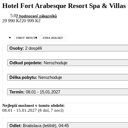
Hotel Fort Arabesque Resort Spa & Villas
5.0
7 hodnocení zákazníků
29 990 Kč
20 999 Kč
FIRST MINUTE
ZIMA 2026/2027
Osoby
:
2 dospělí
Odkud pojedete
:
Nerozhoduje
Délka pobytu
:
Nerozhoduje
Termín
:
08.01 - 15.01.2027
Leden 2027
Nejlepší možnost v tomto období:
08.01
-
15.01.2027
(8 dní, 7 nocí)
PO
ÚT
ST
ČT
PÁ
SO
Odlet
:
Bratislava (letiště), 04:45