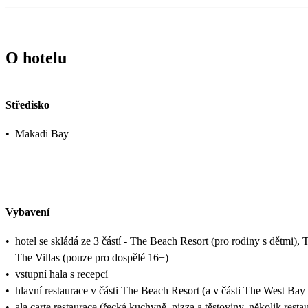
O hotelu
Středisko
•
Makadi Bay
Vybavení
•
hotel se skládá ze 3 částí - The Beach Resort (pro rodiny s dětmi)
The Villas (pouze pro dospělé 16+)
•
vstupní hala s recepcí
•
hlavní restaurace v části The Beach Resort (a v části The West Bay
•
ala carte restaurace (řecká kuchyně, pizza a těstoviny, několik rest