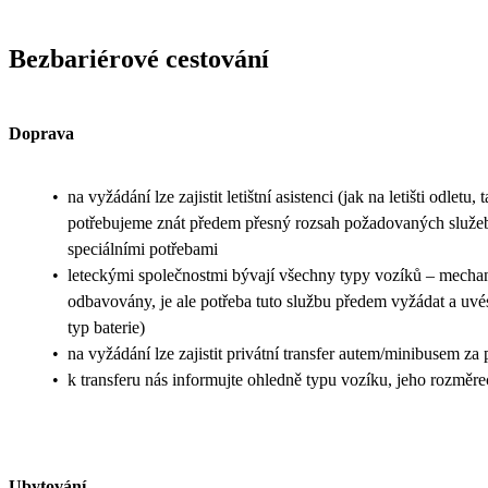
Bezbariérové cestování
Doprava
•
na vyžádání lze zajistit letištní asistenci (jak na letišti odletu, t
potřebujeme znát předem přesný rozsah požadovaných služeb 
speciálními potřebami
•
leteckými společnostmi bývají všechny typy vozíků – mechani
odbavovány, je ale potřeba tuto službu předem vyžádat a uvés
typ baterie)
•
na vyžádání lze zajistit privátní transfer autem/minibusem za
•
k transferu nás informujte ohledně typu vozíku, jeho rozměr
Ubytování