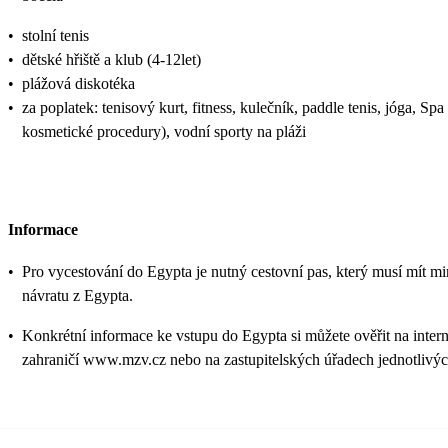
•
stolní tenis
•
dětské hřiště a klub (4-12let)
•
plážová diskotéka
•
za poplatek: tenisový kurt, fitness, kulečník, paddle tenis, jóga, Sp
kosmetické procedury), vodní sporty na pláži
Informace
•
Pro vycestování do Egypta je nutný cestovní pas, který musí mít min
návratu z Egypta.
•
Konkrétní informace ke vstupu do Egypta si můžete ověřit na inter
zahraničí www.mzv.cz nebo na zastupitelských úřadech jednotlivých