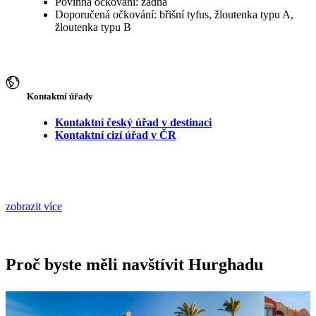
Povinná očkování: žádná
Doporučená očkování: břišní tyfus, žloutenka typu A,
žloutenka typu B
Kontaktní úřady
Kontaktní český úřad v destinaci
Kontaktní cizí úřad v ČR
zobrazit více
Proč byste měli navštívit Hurghadu