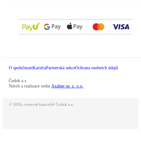
O společnosti
Kariéra
Partnerská sekce
Ochrana osobních údajů
Čedok a.s
Návrh a realizace webu
Axabee sp. z. o.o.
© 2026, cestovní kancelář Čedok a.s.