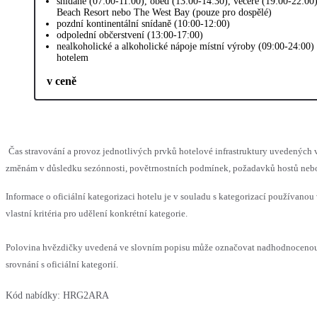
snídaně (07:00-11:00), oběd (13:00-14:30), večeře (19:00-22:00
Beach Resort nebo The West Bay (pouze pro dospělé)
pozdní kontinentální snídaně (10:00-12:00)
odpolední občerstvení (13:00-17:00)
nealkoholické a alkoholické nápoje místní výroby (09:00-24:00)
hotelem
v ceně
Čas stravování a provoz jednotlivých prvků hotelové infrastruktury uvedenýc
změnám v důsledku sezónnosti, povětrnostních podmínek, požadavků hostů nebo v
Informace o oficiální kategorizaci hotelu je v souladu s kategorizací používanou
vlastní kritéria pro udělení konkrétní kategorie.
Polovina hvězdičky uvedená ve slovním popisu může označovat nadhodnoceno
srovnání s oficiální kategorií.
Kód nabídky:
HRG2ARA