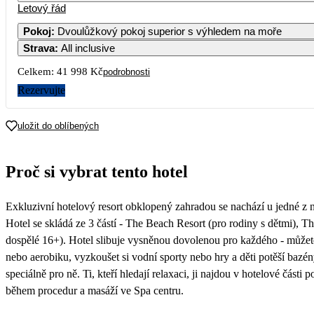
Letový řád
1
2
27 649
Pokoj
:
Dvoulůžkový pokoj superior s výhledem na moře
Strava
:
All inclusive
4
5
6
7
8
9
20 999
Celkem:
41 998 Kč
podrobnosti
11
12
13
14
15
16
Rezervujte
22 399
18
19
20
21
22
23
uložit do oblíbených
23 449
25
26
27
28
29
30
Proč si vybrat tento hotel
26 599
Exkluzivní hotelový resort obklopený zahradou se nachází u jedné z 
Hotel se skládá ze 3 částí - The Beach Resort (pro rodiny s dětmi), 
dospělé 16+). Hotel slibuje vysněnou dovolenou pro každého - můžete 
nebo aerobiku, vyzkoušet si vodní sporty nebo hry a děti potěší bazén
speciálně pro ně. Ti, kteří hledají relaxaci, ji najdou v hotelové část
během procedur a masáží ve Spa centru.