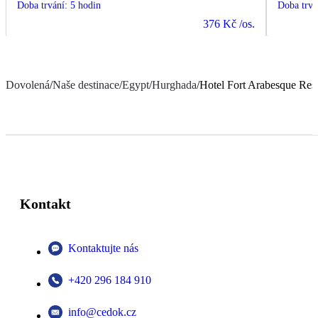
Doba trvání
:
5 hodin
Doba trvá
376 Kč
/os.
Dovolená
/
Naše destinace
/
Egypt
/
Hurghada
/
Hotel Fort Arabesque Reso
Kontakt
Kontaktujte nás
+420 296 184 910
info@cedok.cz