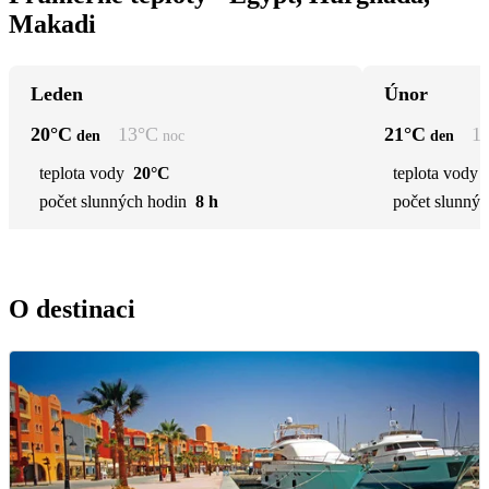
Makadi
Leden
Únor
20
°C
13
°C
21
°C
1
den
noc
den
teplota vody
20°C
teplota vody
počet slunných hodin
8 h
počet slunnýc
O destinaci