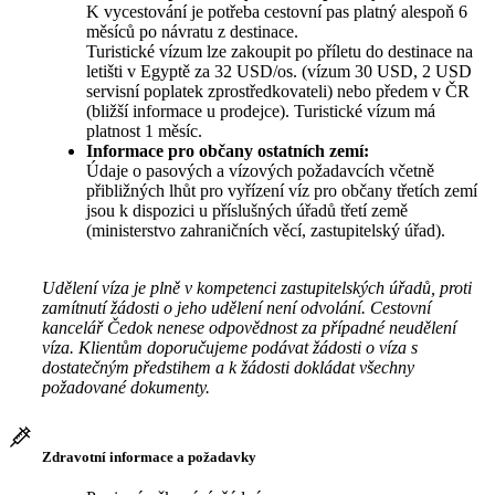
K vycestování je potřeba cestovní pas platný alespoň 6
měsíců po návratu z destinace.
Turistické vízum lze zakoupit po příletu do destinace na
letišti v Egyptě za 32 USD/os. (vízum 30 USD, 2 USD
servisní poplatek zprostředkovateli) nebo předem v ČR
(bližší informace u prodejce). Turistické vízum má
platnost 1 měsíc.
Informace pro občany ostatních zemí:
Údaje o pasových a vízových požadavcích včetně
přibližných lhůt pro vyřízení víz pro občany třetích zemí
jsou k dispozici u příslušných úřadů třetí země
(ministerstvo zahraničních věcí, zastupitelský úřad).
Udělení víza je plně v kompetenci zastupitelských úřadů, proti
zamítnutí žádosti o jeho udělení není odvolání. Cestovní
kancelář Čedok nenese odpovědnost za případné neudělení
víza. Klientům doporučujeme podávat žádosti o víza s
dostatečným předstihem a k žádosti dokládat všechny
požadované dokumenty.
Zdravotní informace a požadavky