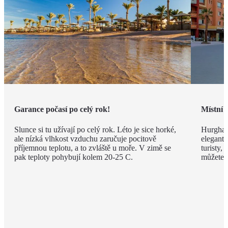
Garance počasí po celý rok!
Místní 
Slunce si tu užívají po celý rok. Léto je sice horké,
Hurghad
ale nízká vlhkost vzduchu zaručuje pocitově
elegantn
příjemnou teplotu, a to zvláště u moře. V zimě se
turisty, 
pak teploty pohybují kolem 20-25 C.
můžete v