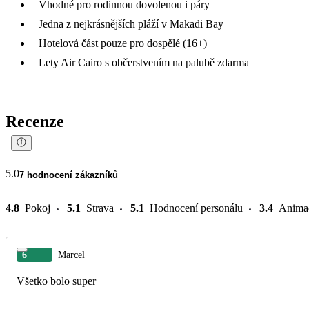
Vhodné pro rodinnou dovolenou i páry
Jedna z nejkrásnějších pláží v Makadi Bay
Hotelová část pouze pro dospělé (16+)
Lety Air Cairo s občerstvením na palubě zdarma
Recenze
5.0
7 hodnocení zákazníků
4.8
Pokoj
5.1
Strava
5.1
Hodnocení personálu
3.4
Anima
6
Marcel
Všetko bolo super