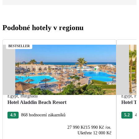
Podobné hotely v regionu
BESTSELLER
Egypt
,
Hurghada
Egypt
,
Hu
Hotel Aladdin Beach Resort
Hotel Tr
4.9
868 hodnocení zákazníků
5.2
43
27 990 Kč
15 990 Kč
/os.
Ušetřete
12 000 Kč