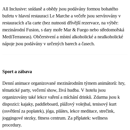
All Inclusive: snídaně a obědy jsou podávány formou bohatého
bufetu v hlavní restauraci Le Marche a večeře jsou servírovány v
restauracích a'la carte (bez nutnosti dřívější rezervace, na výběr:
mezinárodní Fusion, s dary moře Mar & Fuego nebo středomořská
MediTerraneas). Občerstvení a místní alkoholické a nealkoholické
nápoje jsou podávány v určených barech a časech.
Sport a zábava
Denní animace organizované mezinárodním týmem animátorů: hry,
tématické party, večerní show, živá hudba. V hotelu jsou
organizovány také lekce vaření a míchání drinků. Zdarma jsou k
dispozici: kajaky, paddleboard, plážový volejbal, tenisový kurt
(osvětlení za poplatek), jóga, pilátes, lekce meditace, strečink,
joggingové stezky, fitness centrum. Za příplatek: wellness
procedury.