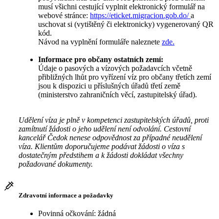
musí všichni cestující vyplnit elektronický formulář na
webové stránce:
https://eticket.migracion.gob.do/
a
uschovat si (vytištěný či elektronicky) vygenerovaný QR
kód.
Návod na vyplnění formuláře naleznete
zde.
Informace pro občany ostatních zemí:
Údaje o pasových a vízových požadavcích včetně
přibližných lhůt pro vyřízení víz pro občany třetích zemí
jsou k dispozici u příslušných úřadů třetí země
(ministerstvo zahraničních věcí, zastupitelský úřad).
Udělení víza je plně v kompetenci zastupitelských úřadů, proti
zamítnutí žádosti o jeho udělení není odvolání. Cestovní
kancelář Čedok nenese odpovědnost za případné neudělení
víza. Klientům doporučujeme podávat žádosti o víza s
dostatečným předstihem a k žádosti dokládat všechny
požadované dokumenty.
Zdravotní informace a požadavky
Povinná očkování: žádná