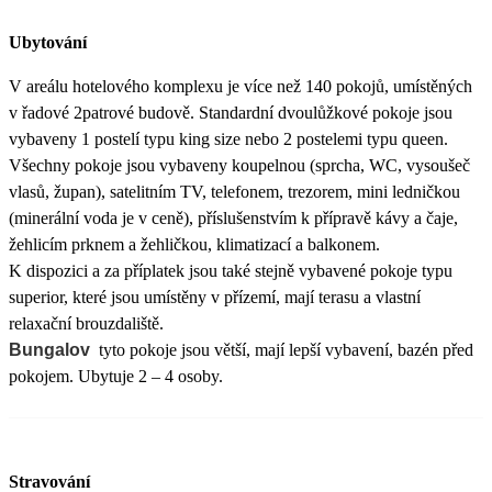
Ubytování
V areálu hotelového komplexu je více než 140 pokojů, umístěných
v řadové 2patrové budově. Standardní dvoulůžkové pokoje jsou
vybaveny 1 postelí typu king size nebo 2 postelemi typu queen.
Všechny pokoje jsou vybaveny koupelnou (sprcha, WC, vysoušeč
vlasů, župan), satelitním TV, telefonem, trezorem, mini ledničkou
(minerální voda je v ceně), příslušenstvím k přípravě kávy a čaje,
žehlicím prknem a žehličkou, klimatizací a balkonem.
K dispozici a za příplatek jsou také stejně vybavené pokoje typu
superior, které jsou umístěny v přízemí, mají terasu a vlastní
relaxační brouzdaliště.
Bungalov
tyto pokoje jsou větší, mají lepší vybavení, bazén před
pokojem. Ubytuje 2 – 4 osoby.
Stravování