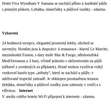
Hotel Viva Wyndham V Samana se nachází přímo u karibské pláže
s jemným pískem. Lehátka, slunečníky a plážové osušky - zdarma.
Vybavení
24 hodinová recepce, elegantní prostorná lobby, obchod se
suvenýry. Hostům jsou k dispozici: 4 restaurace - hlavní Le Marche,
mezinárodní Fusion, s dary moře Mar & Fuego, středomořská
MediTerraneas a 3 bary, včetně jednoho s občerstvením na pláži
(některé z uvedených za příplatek). Hosté mohou využívat velký
venkovní bazén typu „infinity“, který se nachází u pláže, v
udržované tropické zahradě. Je obklopen prosluněnou terasou
(lehátka, slunečníky a plážové osušky jsou zahrnuty v ceně) a s
vířivkou.
Internet
V areálu celého hotelu Wi-Fi připojení k internetu - zdarma.