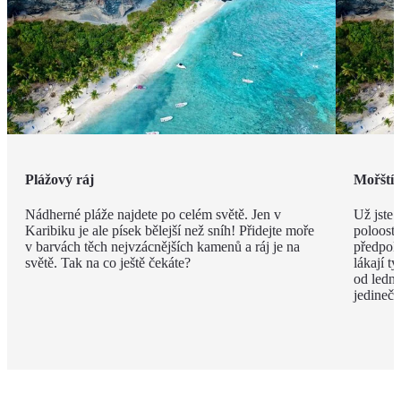
Plážový ráj
Mořští 
Nádherné pláže najdete po celém světě. Jen v
Už jste 
Karibiku je ale písek bělejší než sníh! Přidejte moře
poloostr
v barvách těch nejvzácnějších kamenů a ráj je na
předpokl
světě. Tak na co ještě čekáte?
lákají 
od ledna
jedineč