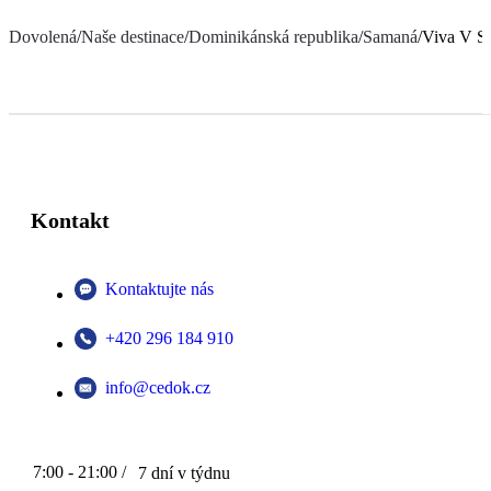
Dovolená
/
Naše destinace
/
Dominikánská republika
/
Samaná
/
Viva V S
Kontakt
Kontaktujte nás
+420 296 184 910
info@cedok.cz
7:00 - 21:00 /
7 dní v týdnu