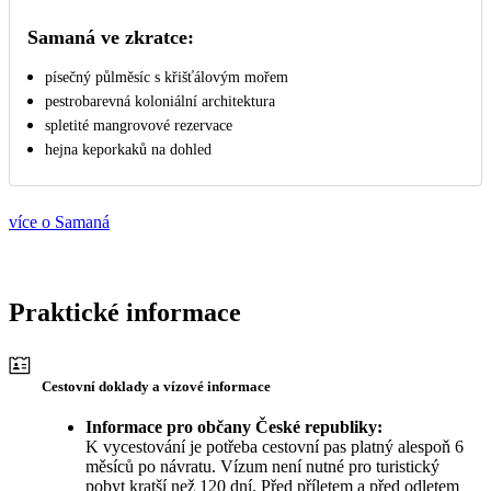
Samaná ve zkratce:
písečný půlměsíc s křišťálovým mořem
pestrobarevná koloniální architektura
spletité mangrovové rezervace
hejna keporkaků na dohled
více o Samaná
Praktické informace
Cestovní doklady a vízové informace
Informace pro občany České republiky:
K vycestování je potřeba cestovní pas platný alespoň 6
měsíců po návratu. Vízum není nutné pro turistický
pobyt kratší než 120 dní. Před příletem a před odletem