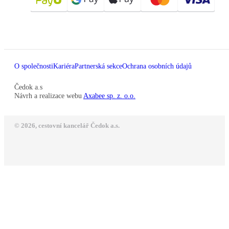
O společnosti
Kariéra
Partnerská sekce
Ochrana osobních údajů
Čedok a.s
Návrh a realizace webu
Axabee sp. z. o.o.
© 2026, cestovní kancelář Čedok a.s.