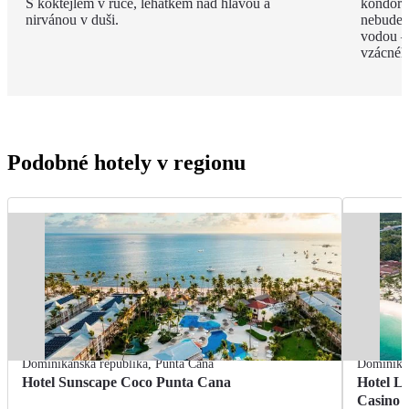
S koktejlem v ruce, lehátkem nad hlavou a
kondoři,
nirvánou v duši.
nebudete
vodou –
vzácnéh
Podobné hotely v regionu
Dominikánská republika
,
Punta Cana
Dominikán
Hotel Sunscape Coco Punta Cana
Hotel L
Casino