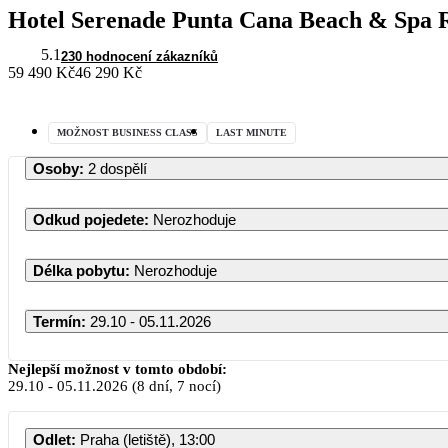
Hotel Serenade Punta Cana Beach & Spa 
5.1
230 hodnocení zákazníků
59 490 Kč
46 290 Kč
MOŽNOST BUSINESS CLASS
LAST MINUTE
Osoby
:
2 dospělí
Odkud pojedete
:
Nerozhoduje
Délka pobytu
:
Nerozhoduje
Termín
:
29.10 - 05.11.2026
Nejlepší možnost v tomto období:
29.10
-
05.11.2026
(8 dní, 7 nocí)
Odlet
:
Praha (letiště), 13:00