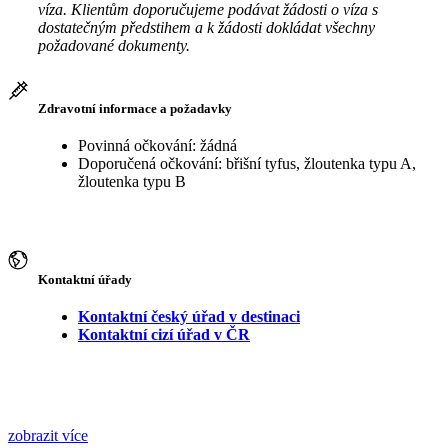
víza. Klientům doporučujeme podávat žádosti o víza s
dostatečným předstihem a k žádosti dokládat všechny
požadované dokumenty.
Zdravotní informace a požadavky
Povinná očkování: žádná
Doporučená očkování: břišní tyfus, žloutenka typu A,
žloutenka typu B
Kontaktní úřady
Kontaktní český úřad v destinaci
Kontaktní cizí úřad v ČR
zobrazit více