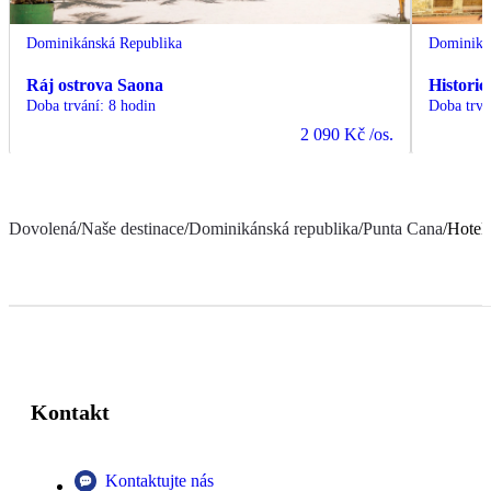
Dominikánská Republika
Dominiká
Ráj ostrova Saona
Histori
Doba trvání
:
8 hodin
Doba trvá
2 090 Kč
/os.
Dovolená
/
Naše destinace
/
Dominikánská republika
/
Punta Cana
/
Hotel
Kontakt
Kontaktujte nás