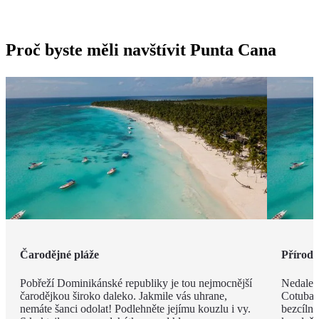
Proč byste měli navštívit Punta Cana
Čarodějné pláže
Příroda 
Pobřeží Dominikánské republiky je tou nejmocnější
Nedalek
čarodějkou široko daleko. Jakmile vás uhrane,
Cotubana
nemáte šanci odolat! Podlehněte jejímu kouzlu i vy.
bezcíln