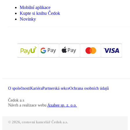
Mobilní aplikace
Kupte si knihu Čedok
Novinky
O společnosti
Kariéra
Partnerská sekce
Ochrana osobních údajů
Čedok a.s
Návrh a realizace webu
Axabee sp. z. o.o.
© 2026, cestovní kancelář Čedok a.s.