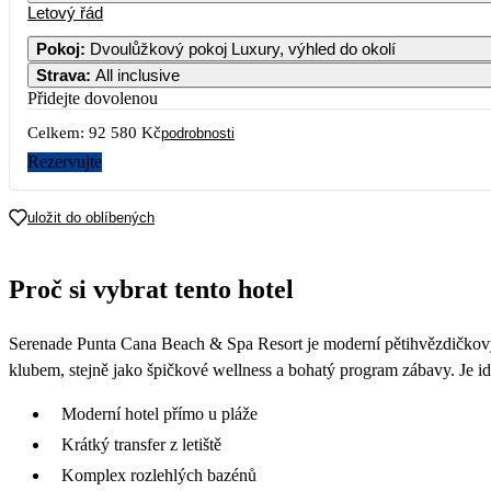
Letový řád
Pokoj
:
Dvoulůžkový pokoj Luxury, výhled do okolí
Strava
:
All inclusive
Přidejte dovolenou
Celkem:
92 580 Kč
podrobnosti
Rezervujte
uložit do oblíbených
Proč si vybrat tento hotel
Serenade Punta Cana Beach & Spa Resort je moderní pětihvězdičkový 
klubem, stejně jako špičkové wellness a bohatý program zábavy. Je ideá
Moderní hotel přímo u pláže
Krátký transfer z letiště
Komplex rozlehlých bazénů