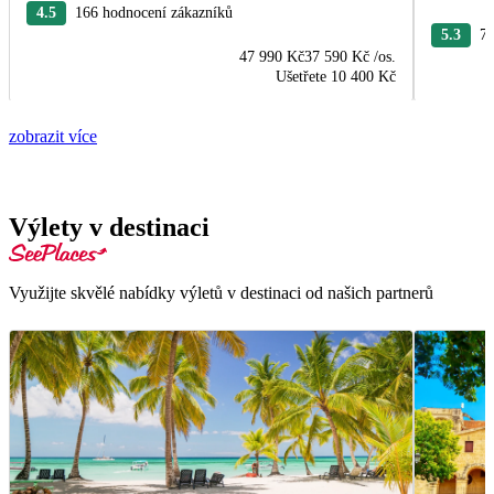
4.5
166 hodnocení zákazníků
5.3
76
47 990 Kč
37 590 Kč
/os.
Ušetřete
10 400 Kč
zobrazit více
Výlety v destinaci
Využijte skvělé nabídky výletů v destinaci od našich partnerů