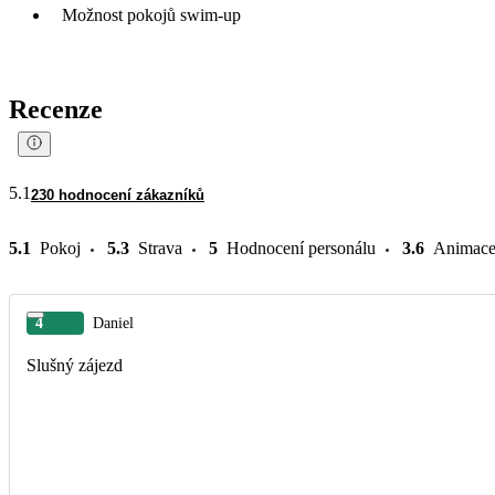
Možnost pokojů swim-up
Recenze
5.1
230 hodnocení zákazníků
5.1
Pokoj
5.3
Strava
5
Hodnocení personálu
3.6
Animac
4
Daniel
Slušný zájezd