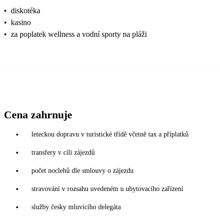
•
diskotéka
•
kasino
•
za poplatek wellness a vodní sporty na pláži
Cena zahrnuje
leteckou dopravu v turistické třídě včetně tax a příplatků
transfery v cíli zájezdů
počet noclehů dle smlouvy o zájezdu
stravování v rozsahu uvedeném u ubytovacího zařízení
služby česky mluvícího delegáta