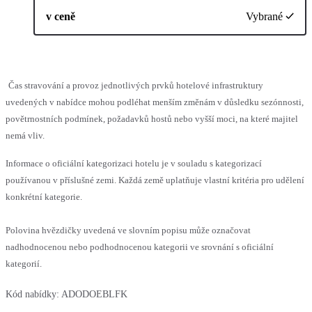
v ceně
Vybrané
Čas stravování a provoz jednotlivých prvků hotelové infrastruktury
uvedených v nabídce mohou podléhat menším změnám v důsledku sezónnosti,
povětrnostních podmínek, požadavků hostů nebo vyšší moci, na které majitel
nemá vliv.
Informace o oficiální kategorizaci hotelu je v souladu s kategorizací
používanou v příslušné zemi. Každá země uplatňuje vlastní kritéria pro udělení
konkrétní kategorie.
Polovina hvězdičky uvedená ve slovním popisu může označovat
nadhodnocenou nebo podhodnocenou kategorii ve srovnání s oficiální
kategorií.
Kód nabídky:
ADODOEBLFK