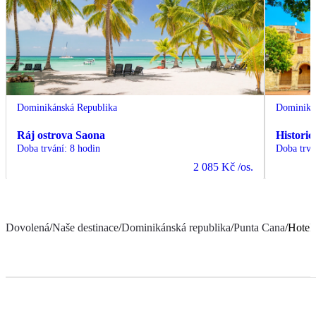
Dominikánská Republika
Dominiká
Ráj ostrova Saona
Histori
Doba trvání
:
8 hodin
Doba trvá
2 085 Kč
/os.
Dovolená
/
Naše destinace
/
Dominikánská republika
/
Punta Cana
/
Hotel