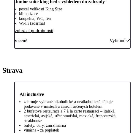
Junior suite king bed s výhledem do zahrady
postel velikosti King Size
klimatizace
koupelna, WC, fén
Wi-Fi (zdarma)
zobrazit podrobnosti
v ceně
Vybrané
Strava
All inclusive
zahrnuje vybrané alkoholické a nealkoholické nápoje
podávané v místech a časech určených hotelem
2 bufetové restaurace a 7 à la carte restaurací – italská,
americká, asijská, středomořská, mexická, francouzská,
steakhouse
bufety, bary, zmrzlinárna
vinárna - za poplatek