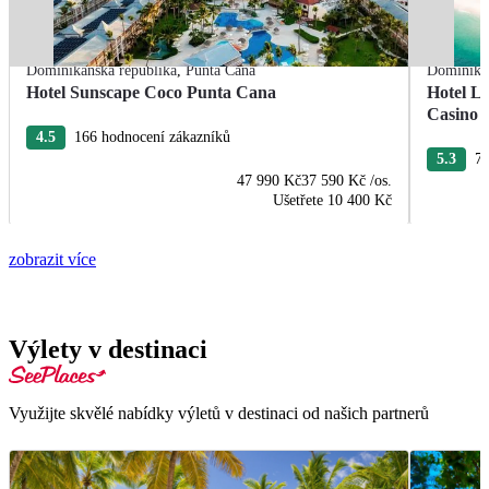
Dominikánská republika
,
Punta Cana
Dominikán
Hotel Sunscape Coco Punta Cana
Hotel L
Casino
4.5
166 hodnocení zákazníků
5.3
76
47 990 Kč
37 590 Kč
/os.
Ušetřete
10 400 Kč
zobrazit více
Výlety v destinaci
Využijte skvělé nabídky výletů v destinaci od našich partnerů