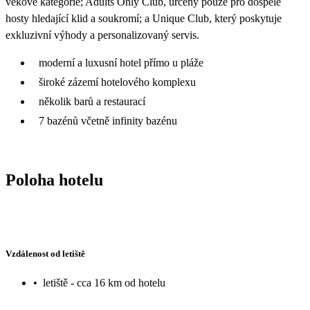
věkové kategorie; Adults Only Club, určený pouze pro dospělé
hosty hledající klid a soukromí; a Unique Club, který poskytuje
exkluzivní výhody a personalizovaný servis.
moderní a luxusní hotel přímo u pláže
široké zázemí hotelového komplexu
několik barů a restaurací
7 bazénů včetně infinity bazénu
Poloha hotelu
Vzdálenost od letiště
•
letiště - cca 16 km od hotelu