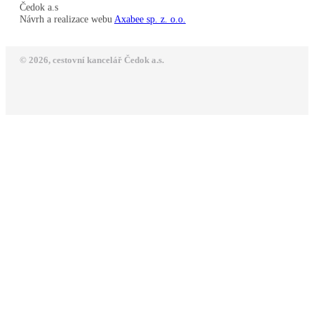
Čedok a.s
Návrh a realizace webu
Axabee sp. z. o.o.
© 2026, cestovní kancelář Čedok a.s.