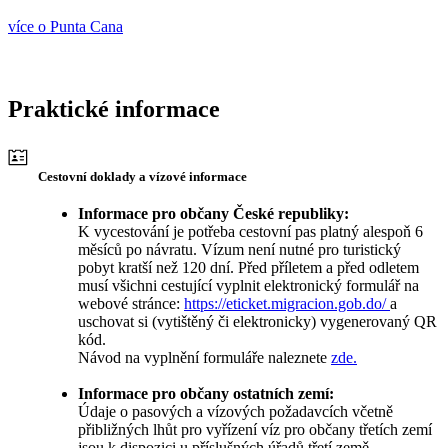
více o Punta Cana
Praktické informace
Cestovní doklady a vízové informace
Informace pro občany České republiky:
K vycestování je potřeba cestovní pas platný alespoň 6
měsíců po návratu. Vízum není nutné pro turistický
pobyt kratší než 120 dní. Před příletem a před odletem
musí všichni cestující vyplnit elektronický formulář na
webové stránce:
https://eticket.migracion.gob.do/
a
uschovat si (vytištěný či elektronicky) vygenerovaný QR
kód.
Návod na vyplnění formuláře naleznete
zde.
Informace pro občany ostatních zemí:
Údaje o pasových a vízových požadavcích včetně
přibližných lhůt pro vyřízení víz pro občany třetích zemí
jsou k dispozici u příslušných úřadů třetí země