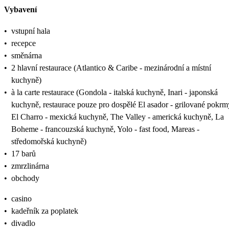
Vybavení
•
vstupní hala
•
recepce
•
směnárna
•
2 hlavní restaurace (Atlantico & Caribe - mezinárodní a místní
kuchyně)
•
à la carte restaurace (Gondola - italská kuchyně, Inari - japonská
kuchyně, restaurace pouze pro dospělé El asador - grilované pokrm
El Charro - mexická kuchyně, The Valley - americká kuchyně, La
Boheme - francouzská kuchyně, Yolo - fast food, Mareas -
středomořská kuchyně)
•
17 barů
•
zmrzlinárna
•
obchody
•
casino
•
kadeřník za poplatek
•
divadlo