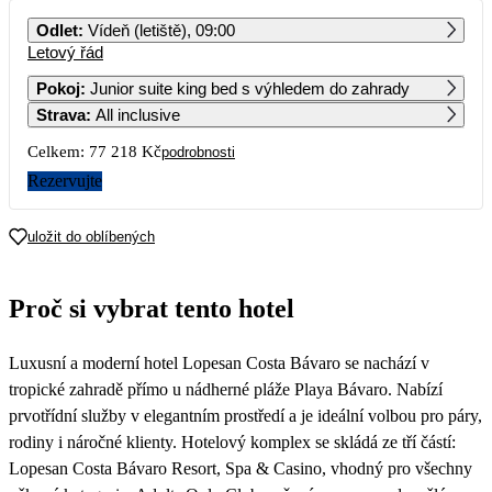
PO
ÚT
ST
ČT
PÁ
SO
NE
Odlet
:
Vídeň (letiště), 09:00
Letový řád
1
2
3
4
5
6
38 609
53 359
Pokoj
:
Junior suite king bed s výhledem do zahrady
Strava
:
All inclusive
7
8
9
10
11
12
13
39 549
43 959
52 189
Celkem:
77 218 Kč
podrobnosti
14
15
16
17
18
19
20
Rezervujte
45 479
56 869
86 619
21
22
23
24
25
26
27
uložit do oblíbených
157 789
88 879
111 269
110 749
28
29
30
31
Proč si vybrat tento hotel
121 769
96 759
Luxusní a moderní hotel Lopesan Costa Bávaro se nachází v
tropické zahradě přímo u nádherné pláže Playa Bávaro. Nabízí
prvotřídní služby v elegantním prostředí a je ideální volbou pro páry,
rodiny i náročné klienty. Hotelový komplex se skládá ze tří částí:
Lopesan Costa Bávaro Resort, Spa & Casino, vhodný pro všechny