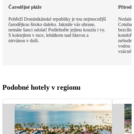
Čarodějné pláže
Příroda 
Pobřeží Dominikánské republiky je tou nejmocnější
Nedalek
čarodějkou široko daleko. Jakmile vás uhrane,
Cotubana
nemáte šanci odolat! Podlehněte jejímu kouzlu i vy.
bezcíln
S koktejlem v ruce, lehátkem nad hlavou a
kondoři,
nirvánou v duši.
nebudete
vodou –
vzácnéh
Podobné hotely v regionu