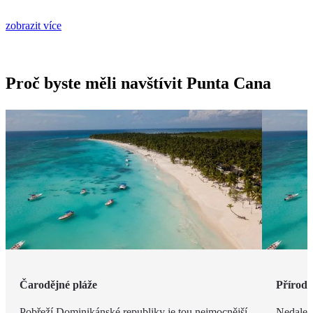
zobrazit více
Proč byste měli navštívit Punta Cana
Čarodějné pláže
Příroda 
Pobřeží Dominikánské republiky je tou nejmocnější
Nedalek