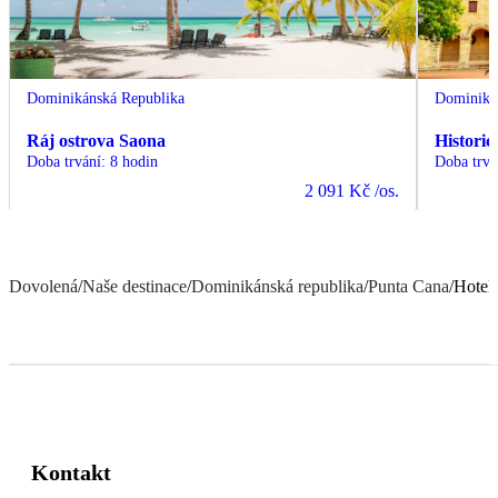
Dominikánská Republika
Dominiká
Ráj ostrova Saona
Histori
Doba trvání
:
8 hodin
Doba trvá
2 091 Kč
/os.
Dovolená
/
Naše destinace
/
Dominikánská republika
/
Punta Cana
/
Hotel
Kontakt