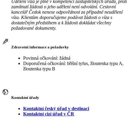
Udělení víza je plně v kompetenci zastupitelských úřadů, proti
zamítnutí žádosti o jeho udělení není odvolání. Cestovní
kancelář Čedok nenese odpovědnost za případné neudělení
víza. Klientům doporučujeme podávat žádosti o víza s
dostatečným předstihem a k žádosti dokládat všechny
požadované dokumenty.
Zdravotní informace a požadavky
Povinná očkování: žádná
Doporučená očkování: břišní tyfus, žloutenka typu A,
žloutenka typu B
Kontaktní úřady
Kontaktní český úřad v destinaci
Kontaktní cizí úřad v ČR