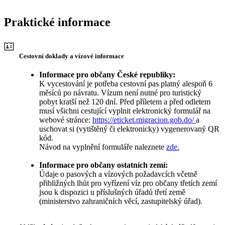
Praktické informace
Cestovní doklady a vízové informace
Informace pro občany České republiky:
K vycestování je potřeba cestovní pas platný alespoň 6
měsíců po návratu. Vízum není nutné pro turistický
pobyt kratší než 120 dní. Před příletem a před odletem
musí všichni cestující vyplnit elektronický formulář na
webové stránce:
https://eticket.migracion.gob.do/
a
uschovat si (vytištěný či elektronicky) vygenerovaný QR
kód.
Návod na vyplnění formuláře naleznete
zde.
Informace pro občany ostatních zemí:
Údaje o pasových a vízových požadavcích včetně
přibližných lhůt pro vyřízení víz pro občany třetích zemí
jsou k dispozici u příslušných úřadů třetí země
(ministerstvo zahraničních věcí, zastupitelský úřad).