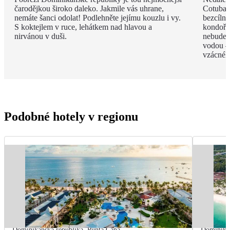
čarodějkou široko daleko. Jakmile vás uhrane,
Cotubana
nemáte šanci odolat! Podlehněte jejímu kouzlu i vy.
bezcíln
S koktejlem v ruce, lehátkem nad hlavou a
kondoři,
nirvánou v duši.
nebudete
vodou –
vzácnéh
Podobné hotely v regionu
Dominikánská republika
,
Punta Cana
Dominikán