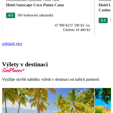
Hotel Sunscape Coco Punta Cana
Hotel L
Casino
4.5
166 hodnocení zákazníků
5.3
76
47 990 Kč
37 590 Kč
/os.
Ušetřete
10 400 Kč
zobrazit více
Výlety v destinaci
Využijte skvělé nabídky výletů v destinaci od našich partnerů