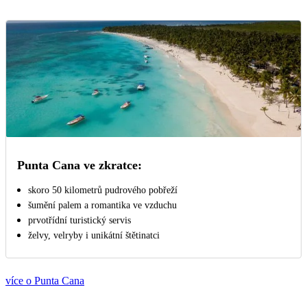
Punta Cana ve zkratce:
skoro 50 kilometrů pudrového pobřeží
šumění palem a romantika ve vzduchu
prvotřídní turistický servis
želvy, velryby i unikátní štětinatci
více o Punta Cana