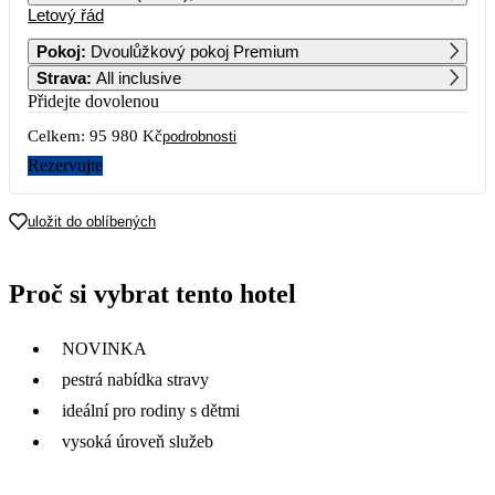
Letový řád
1
Pokoj
:
Dvoulůžkový pokoj Premium
Strava
:
All inclusive
2
3
4
5
6
7
8
47 990
Přidejte dovolenou
Celkem:
95 980 Kč
9
10
11
12
13
14
15
podrobnosti
51 890
Rezervujte
16
17
18
19
20
21
22
53 490
uložit do oblíbených
23
24
25
26
27
28
29
52 490
Proč si vybrat tento hotel
30
NOVINKA
pestrá nabídka stravy
ideální pro rodiny s dětmi
vysoká úroveň služeb