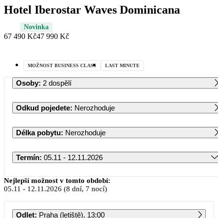
Hotel Iberostar Waves Dominicana
Novinka
67 490 Kč
47 990 Kč
MOŽNOST BUSINESS CLASS
LAST MINUTE
Osoby
:
2 dospělí
Odkud pojedete
:
Nerozhoduje
Délka pobytu
:
Nerozhoduje
Termín
:
05.11 - 12.11.2026
Listopad 2026
Nejlepší možnost v tomto období:
05.11
-
12.11.2026
(8 dní, 7 nocí)
PO
ÚT
ST
ČT
PÁ
SO
NE
Odlet
:
Praha (letiště), 13:00