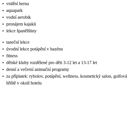
•
vnitřní herna
•
aquapark
•
vodní aerobik
•
pronájem kajaků
•
lekce španělštiny
•
taneční lekce
•
úvodní lekce potápění v bazénu
•
fitness
•
dětské kluby rozdělené pro děti 3-12 let a 13-17 let
•
denní a večerní animační programy
•
za příplatek: rybolov, potápění, wellness, kosmetický salon, golfová
hřiště v okolí hotelu