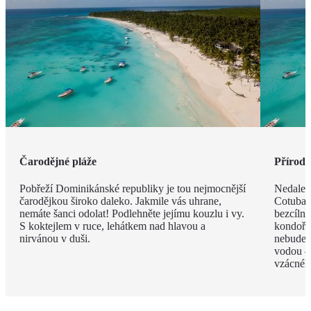
Čarodějné pláže
Příroda 
Pobřeží Dominikánské republiky je tou nejmocnější
Nedalek
čarodějkou široko daleko. Jakmile vás uhrane,
Cotubana
nemáte šanci odolat! Podlehněte jejímu kouzlu i vy.
bezcíln
S koktejlem v ruce, lehátkem nad hlavou a
kondoři,
nirvánou v duši.
nebudete
vodou –
vzácnéh