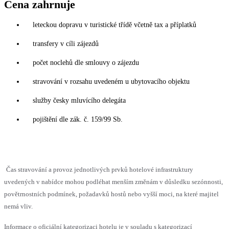
Cena zahrnuje
leteckou dopravu v turistické třídě včetně tax a příplatků
transfery v cíli zájezdů
počet noclehů dle smlouvy o zájezdu
stravování v rozsahu uvedeném u ubytovacího objektu
služby česky mluvícího delegáta
pojištění dle zák. č. 159/99 Sb.
Čas stravování a provoz jednotlivých prvků hotelové infrastruktury
uvedených v nabídce mohou podléhat menším změnám v důsledku sezónnosti,
povětrnostních podmínek, požadavků hostů nebo vyšší moci, na které majitel
nemá vliv.
Informace o oficiální kategorizaci hotelu je v souladu s kategorizací