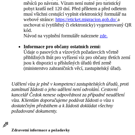
měsíců po návratu. Vízum není nutné pro turistický
pobyt kratší než 120 dní. Před příletem a před odletem
musí všichni cestující vyplnit elektronický formulář na
webové stránce:
https://eticket.migracion.gob.do/
a
uschovat si (vytištěný či elektronicky) vygenerovaný QR
kód.
Návod na vyplnění formuláře naleznete
zde.
Informace pro občany ostatních zemí:
Údaje o pasových a vízových požadavcích včetně
přibližných lhůt pro vyřízení víz pro občany třetích zemí
jsou k dispozici u příslušných úřadů třetí země
(ministerstvo zahraničních věcí, zastupitelský úřad).
Udělení víza je plně v kompetenci zastupitelských úřadů, proti
zamítnutí žádosti o jeho udělení není odvolání. Cestovní
kancelář Čedok nenese odpovědnost za případné neudělení
víza. Klientům doporučujeme podávat žádosti o víza s
dostatečným předstihem a k žádosti dokládat všechny
požadované dokumenty.
Zdravotní informace a požadavky