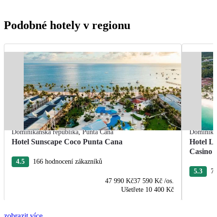
Podobné hotely v regionu
Dominikánská republika
,
Punta Cana
Dominikán
Hotel Sunscape Coco Punta Cana
Hotel L
Casino
4.5
166 hodnocení zákazníků
5.3
76
47 990 Kč
37 590 Kč
/os.
Ušetřete
10 400 Kč
zobrazit více