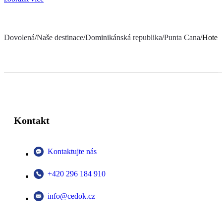
Dovolená
/
Naše destinace
/
Dominikánská republika
/
Punta Cana
/
Hotel
Kontakt
Kontaktujte nás
+420 296 184 910
info@cedok.cz