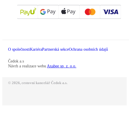
O společnosti
Kariéra
Partnerská sekce
Ochrana osobních údajů
Čedok a.s
Návrh a realizace webu
Axabee sp. z. o.o.
© 2026, cestovní kancelář Čedok a.s.