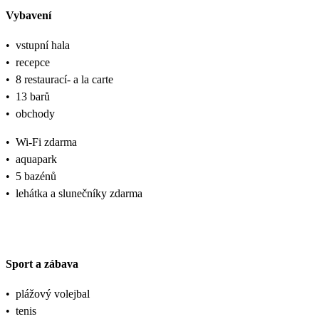
Vybavení
•
vstupní hala
•
recepce
•
8 restaurací- a la carte
•
13 barů
•
obchody
•
Wi-Fi zdarma
•
aquapark
•
5 bazénů
•
lehátka a slunečníky zdarma
Sport a zábava
•
plážový volejbal
•
tenis