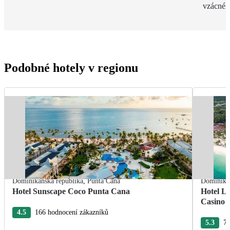
vzácnéh
Podobné hotely v regionu
Dominikánská republika
,
Punta Cana
Dominikán
Hotel Sunscape Coco Punta Cana
Hotel L
Casino
4.5
166 hodnocení zákazníků
5.3
76