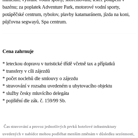
bazénu; za poplatek Adventure Park, motorové vodní sporty,
potápěčské centrum, rybolov, plavby katamaránem, jízda na koni,
půjčovna segwayů, Spa centrum.
Cena zahrnuje
* leteckou dopravu v turistické třídě včetně tax a příplatků
* transfery v cíli zájezdů
* počet noclehů dle smlouvy o zájezdu
* stravování v rozsahu uvedeném u ubytovacího objektu
* služby česky mluvícího delegáta
* pojištění dle zák. č. 159/99 Sb.
Čas stravování a provoz jednotlivých prvků hotelové infrastruktury
uvedených v nabídce mohou podléhat menším změnám v důsledku sezónnosti,