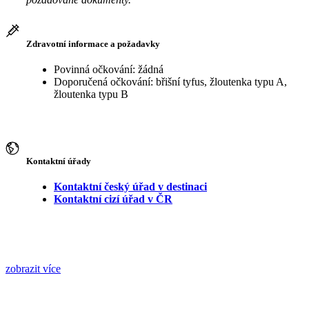
Zdravotní informace a požadavky
Povinná očkování: žádná
Doporučená očkování: břišní tyfus, žloutenka typu A,
žloutenka typu B
Kontaktní úřady
Kontaktní český úřad v destinaci
Kontaktní cizí úřad v ČR
zobrazit více