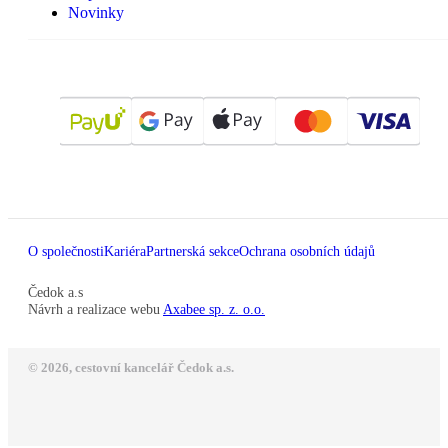
Novinky
O společnosti
Kariéra
Partnerská sekce
Ochrana osobních údajů
Čedok a.s
Návrh a realizace webu
Axabee sp. z. o.o.
© 2026, cestovní kancelář Čedok a.s.