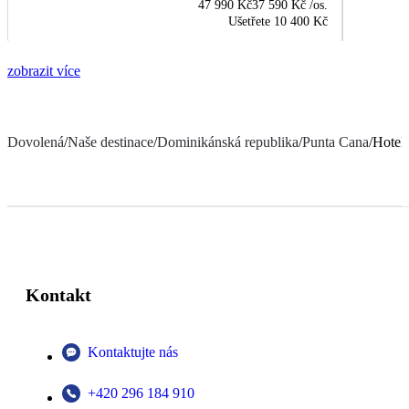
47 990 Kč
37 590 Kč
/os.
Ušetřete
10 400 Kč
zobrazit více
Dovolená
/
Naše destinace
/
Dominikánská republika
/
Punta Cana
/
Hotel
Kontakt
Kontaktujte nás
+420 296 184 910