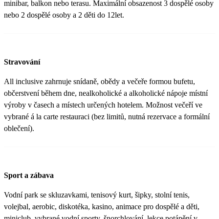
minibar, balkon nebo terasu. Maximální obsazenost 3 dospělé osoby
nebo 2 dospělé osoby a 2 děti do 12let.
Stravování
All inclusive zahrnuje snídaně, obědy a večeře formou bufetu,
občerstvení během dne, nealkoholické a alkoholické nápoje místní
výroby v časech a místech určených hotelem. Možnost večeří ve
vybrané á la carte restauraci (bez limitů, nutná rezervace a formální
oblečení).
Sport a zábava
Vodní park se skluzavkami, tenisový kurt, šipky, stolní tenis,
volejbal, aerobic, diskotéka, kasino, animace pro dospělé a děti,
miniclub, vybrané vodní sporty, šnorchlování, lekce potápění v