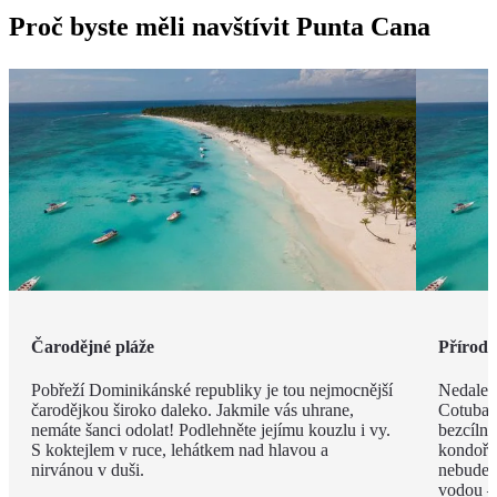
Proč byste měli navštívit Punta Cana
Čarodějné pláže
Příroda 
Pobřeží Dominikánské republiky je tou nejmocnější
Nedalek
čarodějkou široko daleko. Jakmile vás uhrane,
Cotubana
nemáte šanci odolat! Podlehněte jejímu kouzlu i vy.
bezcíln
S koktejlem v ruce, lehátkem nad hlavou a
kondoři,
nirvánou v duši.
nebudete
vodou –