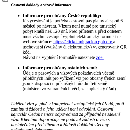
Cestovní doklady a vízové informace
Informace pro občany České republiky:
K vycestování je potřeba cestovní pas platný alespoň 6
měsíců po návratu. Vízum není nutné pro turistický
pobyt kratší než 120 dní. Před příletem a před odletem
musí všichni cestující vyplnit elektronický formulář na
webové stránce:
https://eticket.migracion.gob.do/
a
uschovat si (vytištěný či elektronicky) vygenerovaný QR
kód.
Návod na vyplnění formuláře naleznete
zde.
Informace pro občany ostatních zemí:
Údaje o pasových a vízových požadavcích včetně
přibližných lhůt pro vyřízení víz pro občany třetích zemí
jsou k dispozici u příslušných úřadů třetí země
(ministerstvo zahraničních věcí, zastupitelský úřad).
Udělení víza je plně v kompetenci zastupitelských úřadů, proti
zamítnutí žádosti o jeho udělení není odvolání. Cestovní
kancelář Čedok nenese odpovědnost za případné neudělení
víza. Klientům doporučujeme podávat žádosti o víza s
dostatečným předstihem a k žádosti dokládat všechny
požadované dokumenty.