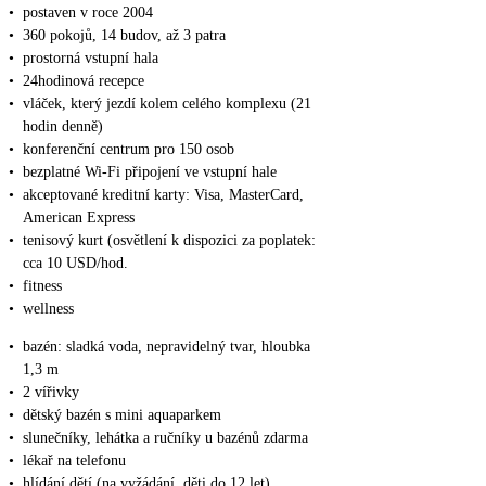
•
postaven v roce 2004
•
360 pokojů, 14 budov, až 3 patra
•
prostorná vstupní hala
•
24hodinová recepce
•
vláček, který jezdí kolem celého komplexu (21
hodin denně)
•
konferenční centrum pro 150 osob
•
bezplatné Wi-Fi připojení ve vstupní hale
•
akceptované kreditní karty: Visa, MasterCard,
American Express
•
tenisový kurt (osvětlení k dispozici za poplatek:
cca 10 USD/hod.
•
fitness
•
wellness
•
bazén: sladká voda, nepravidelný tvar, hloubka
1,3 m
•
2 vířivky
•
dětský bazén s mini aquaparkem
•
slunečníky, lehátka a ručníky u bazénů zdarma
•
lékař na telefonu
•
hlídání dětí (na vyžádání, děti do 12 let)