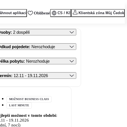
áhnout aplikaci
Oblíbené
CS / Kč
Klientská zóna Můj Čedok
Osoby
:
2 dospělí
dkud pojedete
:
Nerozhoduje
élka pobytu
:
Nerozhoduje
ermín
:
12.11 - 19.11.2026
MOŽNOST BUSINESS CLASS
LAST MINUTE
jlepší možnost v tomto období:
.11
-
19.11.2026
 dní, 7 nocí)