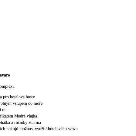
bavaro
komplexu
a pro hotelové hosty
zvolným vstupem do moře
0 m
ifikátem Modrá vlajka
lehátka a ručníky zdarma
ších pokojů možnost využití hotelového svozu