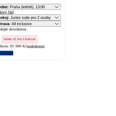
dlet
:
Praha (letiště), 13:00
tový řád
okoj
:
Junior suite pro 2 osoby
trava
:
All inclusive
idejte dovolenou
MÁME UŽ JEN 3 POKOJE
lkem:
85 980 Kč
podrobnosti
zervujte