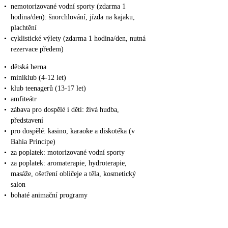
•
nemotorizované vodní sporty (zdarma 1
hodina/den): šnorchlování, jízda na kajaku,
plachtění
•
cyklistické výlety (zdarma 1 hodina/den, nutná
rezervace předem)
•
dětská herna
•
miniklub (4-12 let)
•
klub teenagerů (13-17 let)
•
amfiteátr
•
zábava pro dospělé i děti: živá hudba,
představení
•
pro dospělé: kasino, karaoke a diskotéka (v
Bahia Principe)
•
za poplatek: motorizované vodní sporty
•
za poplatek: aromaterapie, hydroterapie,
masáže, ošetření obličeje a těla, kosmetický
salon
•
bohaté animační programy