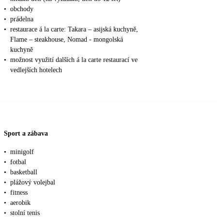
•
obchody
•
prádelna
•
restaurace á la carte: Takara – asijská kuchyně,
Flame – steakhouse, Nomad - mongolská
kuchyně
•
možnost využití dalších á la carte restaurací ve
vedlejších hotelech
Sport a zábava
•
minigolf
•
fotbal
•
basketball
•
plážový volejbal
•
fitness
•
aerobik
•
stolní tenis