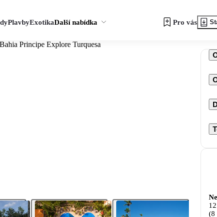
zdy
Plavby
Exotika
Další nabídka
Pro vás
St
 Bahia Principe Explore Turquesa
O
D
T
Ne
12
(8