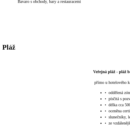
Bavaro s obchody, bary a restauracemi
Pláž
Veřejná pláž
-
pláž 
přímo u hotelového 
•
oddělená zón
•
písčitá s po
•
délka cca 50
•
oceněna cert
•
slunečníky, 
•
ze vzdáleněj