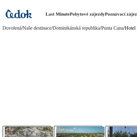
Last Minute
Pobytové zájezdy
Poznávací záje
více fotografií (43)
Dovolená
/
Naše destinace
/
Dominikánská republika
/
Punta Cana
/
Hotel