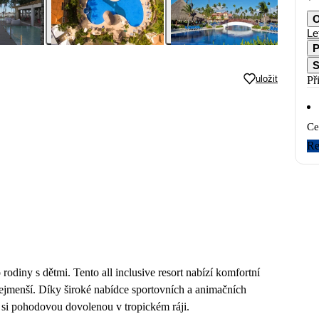
O
Le
P
S
uložit
Př
Ce
Re
odiny s dětmi. Tento all inclusive resort nabízí komfortní
nejmenší. Díky široké nabídce sportovních a animačních
í si pohodovou dovolenou v tropickém ráji.