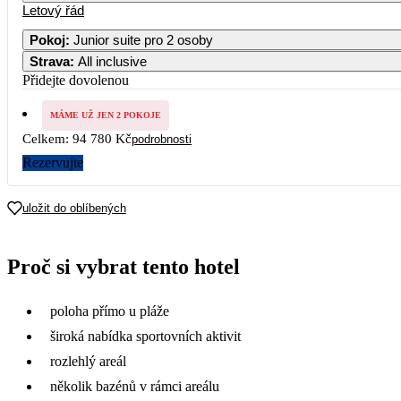
Letový řád
Pokoj
:
Junior suite pro 2 osoby
Strava
:
All inclusive
2
3
4
5
6
7
47 390
Přidejte dovolenou
9
10
11
12
13
14
MÁME UŽ JEN 2 POKOJE
48 990
Celkem:
94 780 Kč
podrobnosti
16
17
18
19
20
21
Rezervujte
23
24
25
26
27
28
uložit do oblíbených
30
Proč si vybrat tento hotel
poloha přímo u pláže
široká nabídka sportovních aktivit
rozlehlý areál
několik bazénů v rámci areálu