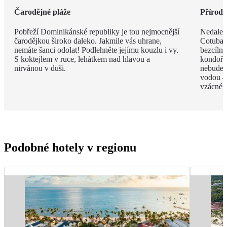
Čarodějné pláže
Příroda 
Pobřeží Dominikánské republiky je tou nejmocnější
Nedalek
čarodějkou široko daleko. Jakmile vás uhrane,
Cotubana
nemáte šanci odolat! Podlehněte jejímu kouzlu i vy.
bezcíln
S koktejlem v ruce, lehátkem nad hlavou a
kondoři,
nirvánou v duši.
nebudete
vodou –
vzácnéh
Podobné hotely v regionu