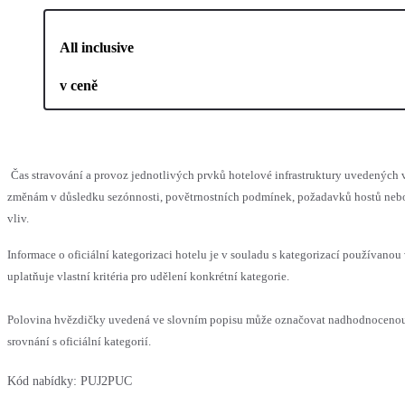
All inclusive
v ceně
Čas stravování a provoz jednotlivých prvků hotelové infrastruktury uvedenýc
změnám v důsledku sezónnosti, povětrnostních podmínek, požadavků hostů nebo 
vliv.
Informace o oficiální kategorizaci hotelu je v souladu s kategorizací používanou
uplatňuje vlastní kritéria pro udělení konkrétní kategorie.
Polovina hvězdičky uvedená ve slovním popisu může označovat nadhodnoceno
srovnání s oficiální kategorií.
Kód nabídky:
PUJ2PUC