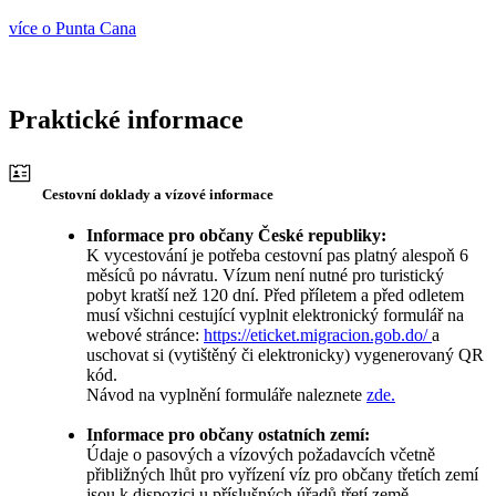
více o Punta Cana
Praktické informace
Cestovní doklady a vízové informace
Informace pro občany České republiky:
K vycestování je potřeba cestovní pas platný alespoň 6
měsíců po návratu. Vízum není nutné pro turistický
pobyt kratší než 120 dní. Před příletem a před odletem
musí všichni cestující vyplnit elektronický formulář na
webové stránce:
https://eticket.migracion.gob.do/
a
uschovat si (vytištěný či elektronicky) vygenerovaný QR
kód.
Návod na vyplnění formuláře naleznete
zde.
Informace pro občany ostatních zemí:
Údaje o pasových a vízových požadavcích včetně
přibližných lhůt pro vyřízení víz pro občany třetích zemí
jsou k dispozici u příslušných úřadů třetí země