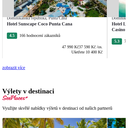
Dominikánská republika
,
Punta Cana
Dominikán
Hotel Sunscape Coco Punta Cana
Hotel L
Casino
4.5
166 hodnocení zákazníků
5.3
76
47 990 Kč
37 590 Kč
/os.
Ušetřete
10 400 Kč
zobrazit více
Výlety v destinaci
Využijte skvělé nabídky výletů v destinaci od našich partnerů