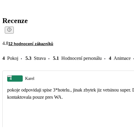
Recenze
4.8
12 hodnocení zákazníků
4
Pokoj
5.3
Strava
5.1
Hodnocení personálu
4
Animace
4
Karel
pokoje odpovidaji spise 3*hotelu., jinak zbytek jiz vetsinou super. Delegatka nas
kontaktovala pouze pres WA.