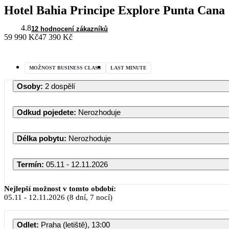
Hotel Bahia Principe Explore Punta Cana
4.8
12 hodnocení zákazníků
59 990 Kč
47 390 Kč
MOŽNOST BUSINESS CLASS
LAST MINUTE
Osoby
:
2 dospělí
Odkud pojedete
:
Nerozhoduje
Délka pobytu
:
Nerozhoduje
Termín
:
05.11 - 12.11.2026
Listopad 2026
Nejlepší možnost v tomto období:
05.11
-
12.11.2026
(8 dní, 7 nocí)
PO
ÚT
ST
ČT
PÁ
SO
Odlet
:
Praha (letiště), 13:00