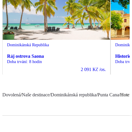
Dominikánská Republika
Dominiká
Ráj ostrova Saona
Histori
Doba trvání
:
8 hodin
Doba trvá
2 091 Kč
/os.
Dovolená
/
Naše destinace
/
Dominikánská republika
/
Punta Cana
/
Hotel