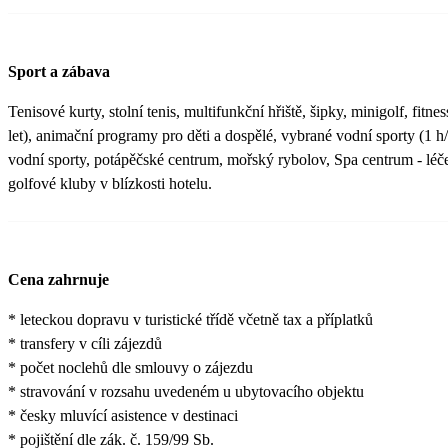
Sport a zábava
Tenisové kurty, stolní tenis, multifunkční hřiště, šipky, minigolf, fitne
let), animační programy pro děti a dospělé, vybrané vodní sporty (1 
vodní sporty, potápěčské centrum, mořský rybolov, Spa centrum - lé
golfové kluby v blízkosti hotelu.
Cena zahrnuje
* leteckou dopravu v turistické třídě včetně tax a příplatků
* transfery v cíli zájezdů
* počet noclehů dle smlouvy o zájezdu
* stravování v rozsahu uvedeném u ubytovacího objektu
* česky mluvící asistence v destinaci
* pojištění dle zák. č. 159/99 Sb.