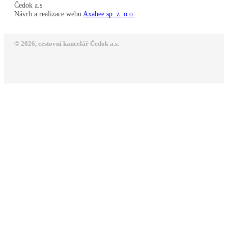
Čedok a.s
Návrh a realizace webu
Axabee sp. z. o.o.
© 2026, cestovní kancelář Čedok a.s.