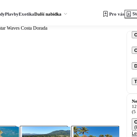
zdy
Plavby
Exotika
Další nabídka
Pro vás
St
star Waves Costa Dorada
O
D
T
Ne
12
(5
O
(
Le