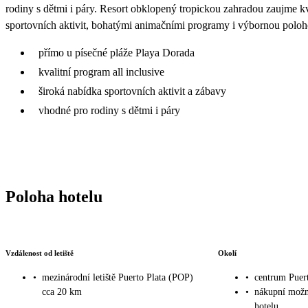
rodiny s dětmi i páry. Resort obklopený tropickou zahradou zaujme k
sportovních aktivit, bohatými animačními programy i výbornou poloho
přímo u písečné pláže Playa Dorada
kvalitní program all inclusive
široká nabídka sportovních aktivit a zábavy
vhodné pro rodiny s dětmi i páry
Poloha hotelu
Vzdálenost od letiště
Okolí
•
mezinárodní letiště Puerto Plata (POP)
•
centrum Puert
cca 20 km
•
nákupní možno
hotelu