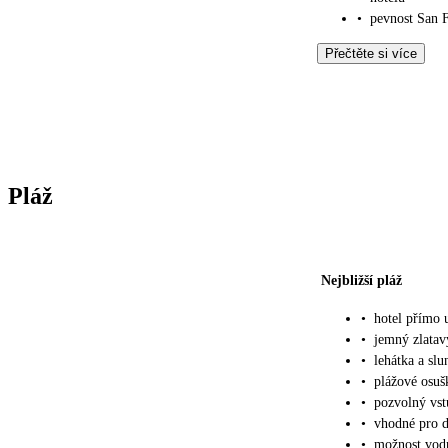
•
pevnost San F
Přečtěte si více
Pláž
Nejbližší pláž
•
hotel přímo 
•
jemný zlatav
•
lehátka a sl
•
plážové osu
•
pozvolný vs
•
vhodné pro d
•
možnost vodn