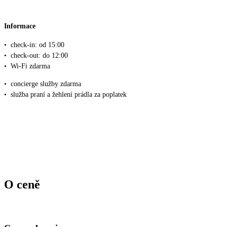
Informace
•
check-in: od 15:00
•
check-out: do 12:00
•
Wi-Fi zdarma
•
concierge služby zdarma
•
služba praní a žehlení prádla za poplatek
O ceně