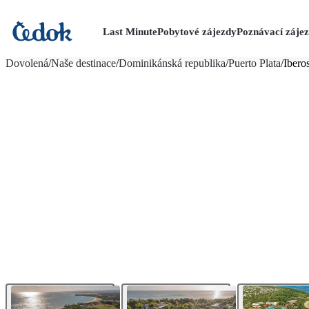
Last Minute
Pobytové zájezdy
Poznávací záje
více fotografií (17)
Dovolená
/
Naše destinace
/
Dominikánská republika
/
Puerto Plata
/
Ibero