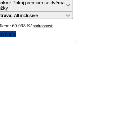
okoj
:
Pokoj premium se dvěma
ůžky
trava
:
All inclusive
lkem:
60 098 Kč
podrobnosti
zervujte