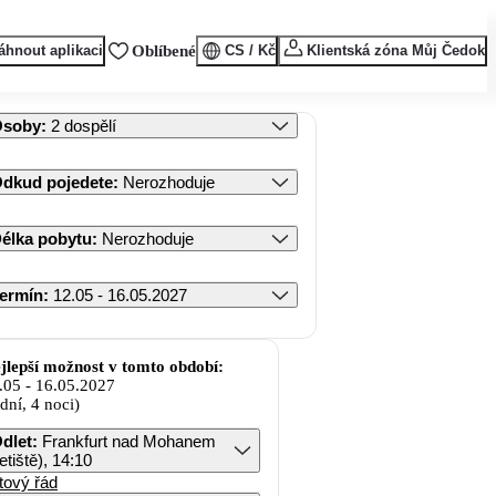
áhnout aplikaci
Oblíbené
CS / Kč
Klientská zóna Můj Čedok
Osoby
:
2 dospělí
dkud pojedete
:
Nerozhoduje
élka pobytu
:
Nerozhoduje
ermín
:
12.05 - 16.05.2027
jlepší možnost v tomto období:
.05
-
16.05.2027
 dní, 4 noci)
dlet
:
Frankfurt nad Mohanem
letiště), 14:10
tový řád