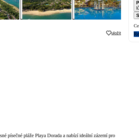
P
l
S
Ce
uložit
Re
sné písečné pláže Playa Dorada a nabízí ideální zázemí pro