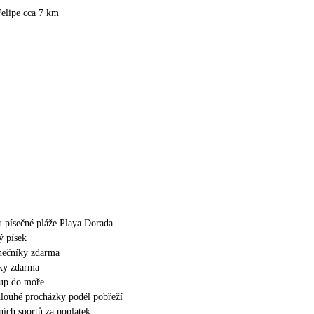
elipe cca 7 km
u písečné pláže Playa Dorada
ý písek
unečníky zdarma
šky zdarma
tup do moře
louhé procházky podél pobřeží
ích sportů za poplatek