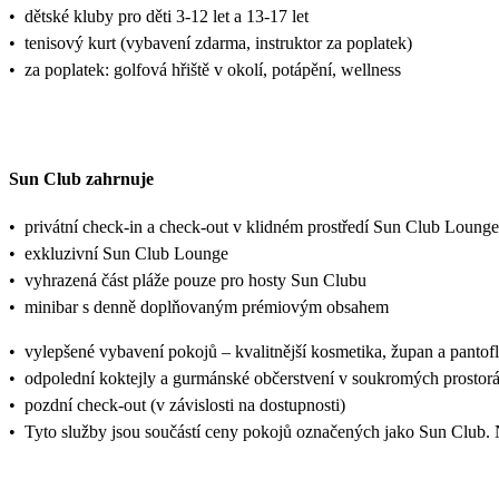
•
dětské kluby pro děti 3-12 let a 13-17 let
•
tenisový kurt (vybavení zdarma, instruktor za poplatek)
•
za poplatek: golfová hřiště v okolí, potápění, wellness
Sun Club zahrnuje
•
privátní check-in a check-out v klidném prostředí Sun Club Lounge
•
exkluzivní Sun Club Lounge
•
vyhrazená část pláže pouze pro hosty Sun Clubu
•
minibar s denně doplňovaným prémiovým obsahem
•
vylepšené vybavení pokojů – kvalitnější kosmetika, župan a pantof
•
odpolední koktejly a gurmánské občerstvení v soukromých prostor
•
pozdní check-out (v závislosti na dostupnosti)
•
Tyto služby jsou součástí ceny pokojů označených jako Sun Club. N