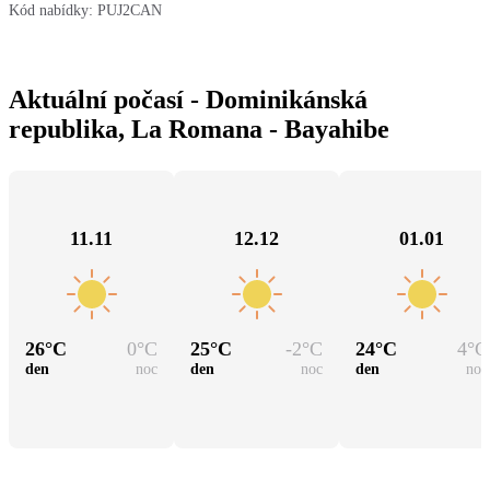
Kód nabídky:
PUJ2CAN
Aktuální počasí - Dominikánská
republika, La Romana - Bayahibe
11.11
12.12
01.01
26
°C
0
°C
25
°C
-2
°C
24
°C
4
°C
den
noc
den
noc
den
noc