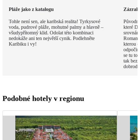
Pláže jako z katalogu
Zázrak
Tohle není sen, ale karibská realita! Tyrkysové
Původně 
voda, pudrové pláže, mohutné palmy a hlavně –
které Do
všudypřítomný klid. Odolat této kombinaci
srovnán
nedokáže ani ten největší cynik. Podlehněte
Romana n
Karibiku i vy!
kterou o
odpočink
se tu to
tak bez
dobrodr
Podobné hotely v regionu