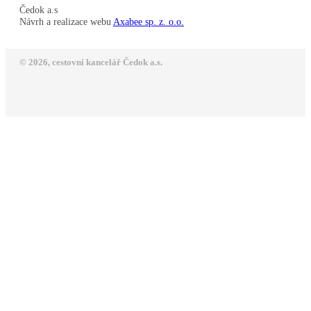
Čedok a.s
Návrh a realizace webu
Axabee sp. z. o.o.
© 2026, cestovní kancelář Čedok a.s.