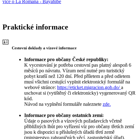
více o La Romana - Bayahibe
Praktické informace
Cestovní doklady a vízové informace
Informace pro občany České republiky:
K vycestování je potřeba cestovní pas platný alespoň 6
měsíců po návratu. Vízum není nutné pro turistický
pobyt kratší než 120 dní. Před příletem a před odletem
musí všichni cestující vyplnit elektronický formulář na
webové stránce:
https://eticket.migracion.gob.do/
a
uschovat si (vytištěný či elektronicky) vygenerovaný QR
kód.
Návod na vyplnění formuláře naleznete
zde.
Informace pro občany ostatních zemí:
Údaje o pasových a vízových požadavcích včetně
přibližných lhůt pro vyřízení víz pro občany třetích zemí
jsou k dispozici u příslušných úřadů třetí země
(ministerstvo zahraničních věcí, zastupitelský úřad).