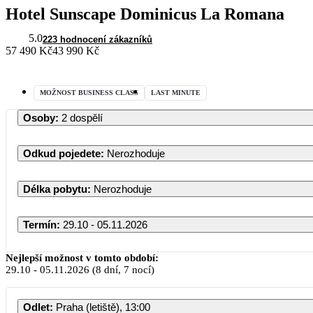
Hotel Sunscape Dominicus La Romana
5.0
223 hodnocení zákazníků
57 490 Kč
43 990 Kč
MOŽNOST BUSINESS CLASS
LAST MINUTE
Osoby
:
2 dospělí
Odkud pojedete
:
Nerozhoduje
Délka pobytu
:
Nerozhoduje
Termín
:
29.10 - 05.11.2026
Nejlepší možnost v tomto období:
29.10
-
05.11.2026
(8 dní, 7 nocí)
Odlet
:
Praha (letiště), 13:00