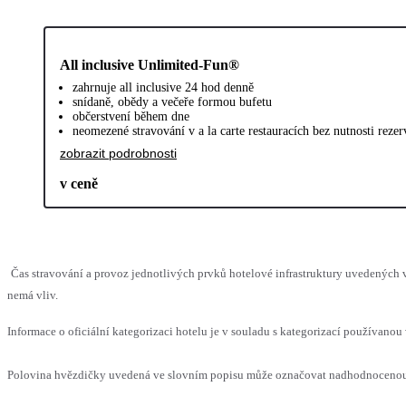
All inclusive Unlimited-Fun®
zahrnuje all inclusive 24 hod denně
snídaně, obědy a večeře formou bufetu
občerstvení během dne
neomezené stravování v a la carte restauracích bez nutnosti rezer
zobrazit podrobnosti
v ceně
Čas stravování a provoz jednotlivých prvků hotelové infrastruktury uvedených
nemá vliv.
Informace o oficiální kategorizaci hotelu je v souladu s kategorizací používanou 
Polovina hvězdičky uvedená ve slovním popisu může označovat nadhodnocenou n