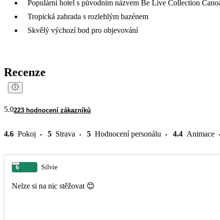
Populární hotel s původním názvem Be Live Collection Cano
Tropická zahrada s rozlehlým bazénem
Skvělý výchozí bod pro objevování
Recenze
5.0
223 hodnocení zákazníků
4.6
Pokoj
5
Strava
5
Hodnocení personálu
4.4
Animace
6
Silvie
Nelze si na nic stěžovat 😊