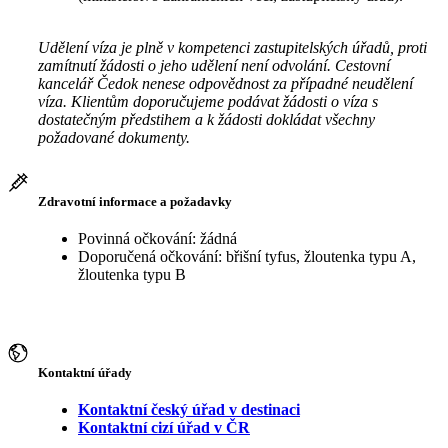
Udělení víza je plně v kompetenci zastupitelských úřadů, proti
zamítnutí žádosti o jeho udělení není odvolání. Cestovní
kancelář Čedok nenese odpovědnost za případné neudělení
víza. Klientům doporučujeme podávat žádosti o víza s
dostatečným předstihem a k žádosti dokládat všechny
požadované dokumenty.
Zdravotní informace a požadavky
Povinná očkování: žádná
Doporučená očkování: břišní tyfus, žloutenka typu A,
žloutenka typu B
Kontaktní úřady
Kontaktní český úřad v destinaci
Kontaktní cizí úřad v ČR