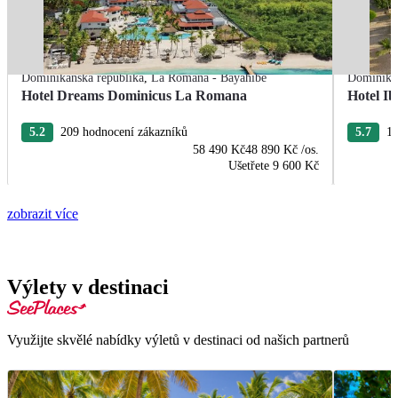
Dominikánská republika
,
La Romana - Bayahibe
Dominikán
Hotel Dreams Dominicus La Romana
Hotel Ib
5.2
209 hodnocení zákazníků
5.7
13
58 490 Kč
48 890 Kč
/os.
Ušetřete
9 600 Kč
zobrazit více
Výlety v destinaci
Využijte skvělé nabídky výletů v destinaci od našich partnerů