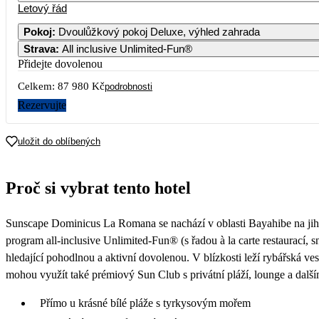
Letový řád
Pokoj
:
Dvoulůžkový pokoj Deluxe, výhled zahrada
Strava
:
All inclusive Unlimited-Fun®
Přidejte dovolenou
Celkem:
87 980 Kč
podrobnosti
Rezervujte
uložit do oblíbených
Proč si vybrat tento hotel
Sunscape Dominicus La Romana se nachází v oblasti Bayahibe na jih
program all-inclusive Unlimited-Fun® (s řadou à la carte restaurací, s
hledající pohodlnou a aktivní dovolenou. V blízkosti leží rybářská ve
mohou využít také prémiový Sun Club s privátní pláží, lounge a další
Přímo u krásné bílé pláže s tyrkysovým mořem