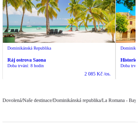
Dominikánská Republika
Dominiká
Ráj ostrova Saona
Histori
Doba trvání
:
8 hodin
Doba trvá
2 085 Kč
/os.
Dovolená
/
Naše destinace
/
Dominikánská republika
/
La Romana - Bay