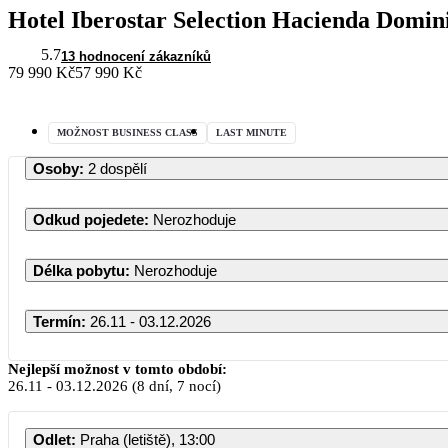
Hotel Iberostar Selection Hacienda Domin
5.7
13 hodnocení zákazníků
79 990 Kč
57 990 Kč
MOŽNOST BUSINESS CLASS
LAST MINUTE
Osoby
:
2 dospělí
Odkud pojedete
:
Nerozhoduje
Délka pobytu
:
Nerozhoduje
Termín
:
26.11 - 03.12.2026
Listopad 2026
Nejlepší možnost v tomto období:
26.11
-
03.12.2026
(8 dní, 7 nocí)
PO
ÚT
ST
ČT
PÁ
Odlet
:
Praha (letiště), 13:00