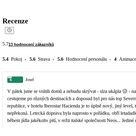
Recenze
5.7
13 hodnocení zákazníků
5.4
Pokoj
5.6
Strava
5.6
Hodnocení personálu
4
Animac
6
Josef
V pátek jsme se vrátili domů a nebudu skrývat - slza ukápla 😥 - naše nejlepší dovolená 👍. Hodně
cestujeme po různých destinacích a doposud byl pro nás top Severní Kypr. Ale tady v Dominikánské
republice, v hotelu Iberostar Hacienda je to úplně nový, jiný level, tuto vysokou laťku jen tak něco
nepřekoná. Letecká doprava byla naprosto v pořádku, obří letadadlo pro 355 cestujících, 2x jídlo a
během jídla jakékoliv pití, v režii italské společnosti Neos... Jediné malinkaté bezvýznamné mínus jsem
po příletu cítil a to za špatnou informaci Čedoku v katalogu při ko
jsme předem informováni, že do tohoto hotelu delegát nezajíždí, al