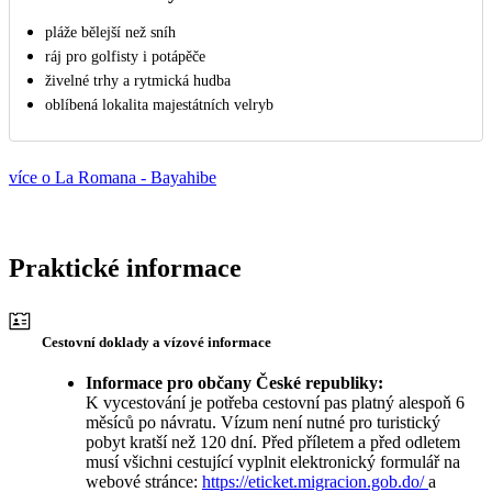
pláže bělejší než sníh
ráj pro golfisty i potápěče
živelné trhy a rytmická hudba
oblíbená lokalita majestátních velryb
více o La Romana - Bayahibe
Praktické informace
Cestovní doklady a vízové informace
Informace pro občany České republiky:
K vycestování je potřeba cestovní pas platný alespoň 6
měsíců po návratu. Vízum není nutné pro turistický
pobyt kratší než 120 dní. Před příletem a před odletem
musí všichni cestující vyplnit elektronický formulář na
webové stránce:
https://eticket.migracion.gob.do/
a