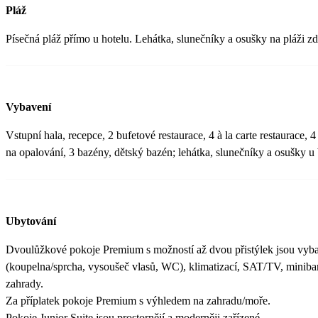
jezírky a fontánami s pávi a dalším ptactvem... Po celém areálu se také konají různé animační,
Pláž
sportovní a divadelní programy pro děti i dospělé. Určitě bych mohl pokračovat v dalších perfektních
službách tohoto hotelu... Opravdu si 5* zaslouží a celému personál
Písečná pláž přímo u hotelu. Lehátka, slunečníky a osušky na pláži z
doporučuji. Určitě bychom chtěli se tam ještě někdy vrátit. J. Pše
Vybavení
Vstupní hala, recepce, 2 bufetové restaurace, 4 à la carte restaurace, 4
na opalování, 3 bazény, dětský bazén; lehátka, slunečníky a osušky 
Ubytování
Dvoulůžkové pokoje Premium s možností až dvou přistýlek jsou vyba
(koupelna/sprcha, vysoušeč vlasů, WC), klimatizací, SAT/TV, minib
zahrady.
Za příplatek pokoje Premium s výhledem na zahradu/moře.
Pokoje Junior Suite jsou prostornějí a moderněji zařízené.