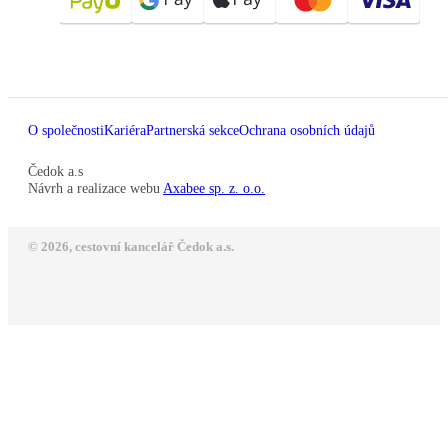
O společnosti
Kariéra
Partnerská sekce
Ochrana osobních údajů
Čedok a.s
Návrh a realizace webu
Axabee sp. z. o.o.
© 2026, cestovní kancelář Čedok a.s.