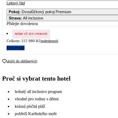
Letový řád
Pokoj
:
Dvoulůžkový pokoj Premium
Strava
:
All inclusive
2
3
4
5
6
59 990
Přidejte dovolenou
9
10
11
12
13
MÁME UŽ JEN 3 POKOJE
60 990
Celkem:
115 980 Kč
podrobnosti
16
17
18
19
20
Rezervujte
58 990
23
24
25
26
27
uložit do oblíbených
57 990
30
Proč si vybrat tento hotel
bohatý all inclusive program
vhodné pro rodiny s dětmi
krásná písčitá pláž
pobřeží Karibského moře