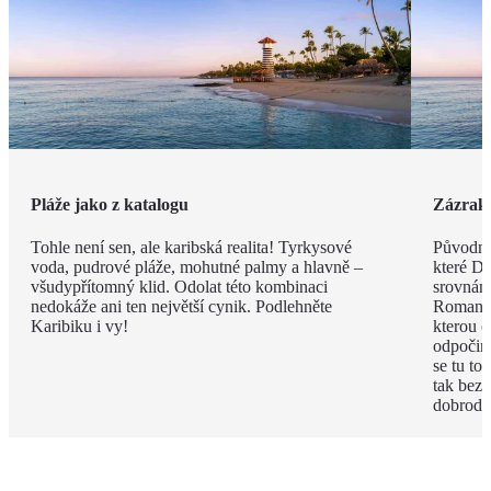
Pláže jako z katalogu
Zázrak
Tohle není sen, ale karibská realita! Tyrkysové
Původně 
voda, pudrové pláže, mohutné palmy a hlavně –
které Do
všudypřítomný klid. Odolat této kombinaci
srovnán
nedokáže ani ten největší cynik. Podlehněte
Romana n
Karibiku i vy!
kterou o
odpočink
se tu to
tak bez
dobrodr