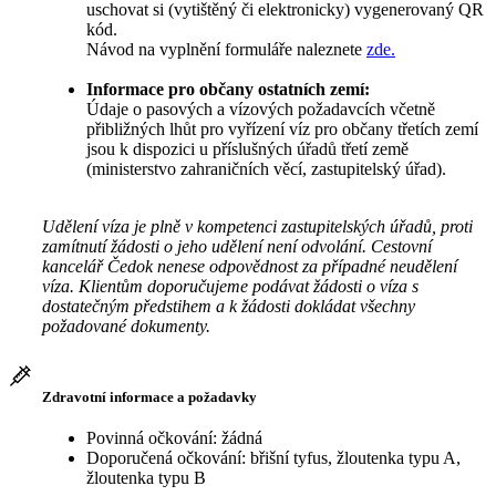
uschovat si (vytištěný či elektronicky) vygenerovaný QR
kód.
Návod na vyplnění formuláře naleznete
zde.
Informace pro občany ostatních zemí:
Údaje o pasových a vízových požadavcích včetně
přibližných lhůt pro vyřízení víz pro občany třetích zemí
jsou k dispozici u příslušných úřadů třetí země
(ministerstvo zahraničních věcí, zastupitelský úřad).
Udělení víza je plně v kompetenci zastupitelských úřadů, proti
zamítnutí žádosti o jeho udělení není odvolání. Cestovní
kancelář Čedok nenese odpovědnost za případné neudělení
víza. Klientům doporučujeme podávat žádosti o víza s
dostatečným předstihem a k žádosti dokládat všechny
požadované dokumenty.
Zdravotní informace a požadavky
Povinná očkování: žádná
Doporučená očkování: břišní tyfus, žloutenka typu A,
žloutenka typu B