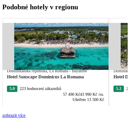
Podobné hotely v regionu
Dominikánská republika
,
La Romana - Bayahibe
Dominikán
Hotel Sunscape Dominicus La Romana
Hotel D
5.0
223 hodnocení zákazníků
5.2
20
57 490 Kč
43 990 Kč
/os.
Ušetřete
13 500 Kč
zobrazit více