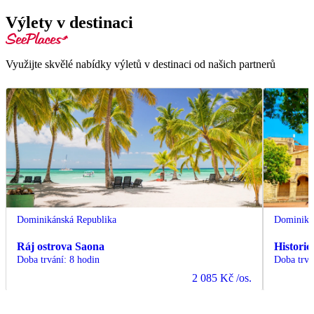
Výlety v destinaci
Využijte skvělé nabídky výletů v destinaci od našich partnerů
Dominikánská Republika
Dominiká
Ráj ostrova Saona
Histori
Doba trvání
:
8 hodin
Doba trvá
2 085 Kč
/os.