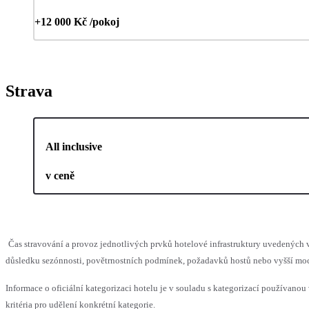
+12 000 Kč /pokoj
Strava
All inclusive
v ceně
Čas stravování a provoz jednotlivých prvků hotelové infrastruktury uvedenýc
důsledku sezónnosti, povětrnostních podmínek, požadavků hostů nebo vyšší moci,
Informace o oficiální kategorizaci hotelu je v souladu s kategorizací používanou
kritéria pro udělení konkrétní kategorie.