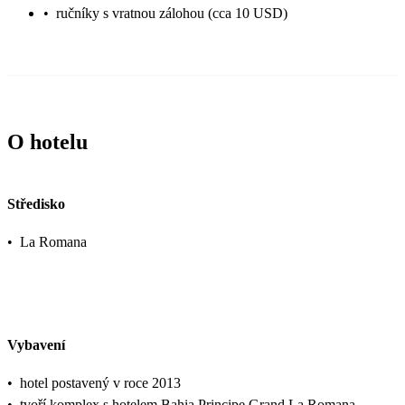
•
ručníky s vratnou zálohou (cca 10 USD)
O hotelu
Středisko
•
La Romana
Vybavení
•
hotel postavený v roce 2013
•
tvoří komplex s hotelem Bahia Principe Grand La Romana