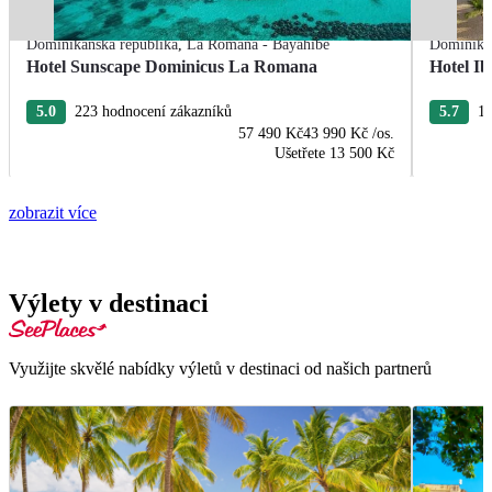
Dominikánská republika
,
La Romana - Bayahibe
Dominikán
Hotel Sunscape Dominicus La Romana
Hotel Ib
5.0
223 hodnocení zákazníků
5.7
13
57 490 Kč
43 990 Kč
/os.
Ušetřete
13 500 Kč
zobrazit více
Výlety v destinaci
Využijte skvělé nabídky výletů v destinaci od našich partnerů