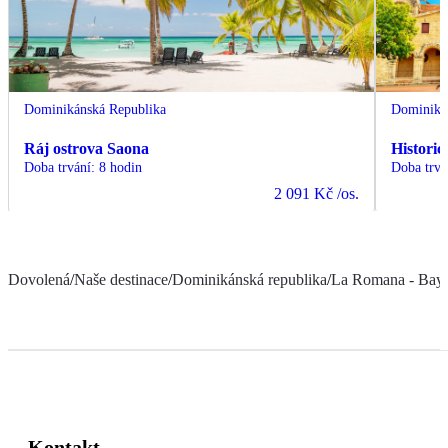
Dominikánská Republika
Dominiká
Ráj ostrova Saona
Histori
Doba trvání
:
8 hodin
Doba trvá
2 091 Kč
/os.
Dovolená
/
Naše destinace
/
Dominikánská republika
/
La Romana - Bay
Kontakt