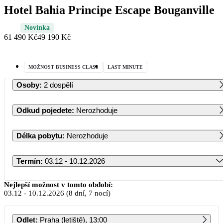
Hotel Bahia Principe Escape Bouganville
Novinka
61 490 Kč
49 190 Kč
MOŽNOST BUSINESS CLASS
LAST MINUTE
Osoby
:
2 dospělí
Odkud pojedete
:
Nerozhoduje
Délka pobytu
:
Nerozhoduje
Termín
:
03.12 - 10.12.2026
Prosinec 2026
Nejlepší možnost v tomto období:
03.12
-
10.12.2026
(8 dní, 7 nocí)
PO
ÚT
ST
ČT
PÁ
SO
NE
Odlet
:
Praha (letiště), 13:00