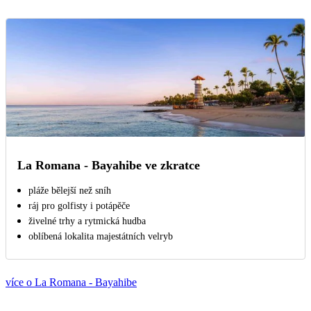
La Romana - Bayahibe ve zkratce
pláže bělejší než sníh
ráj pro golfisty i potápěče
živelné trhy a rytmická hudba
oblíbená lokalita majestátních velryb
více o La Romana - Bayahibe