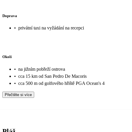
Doprava
•
privátní taxi na vyžádání na recepci
Okolí
•
na jižním pobřeží ostrova
•
cca 15 km od San Pedro De Macoris
•
cca 500 m od golfového hřiště PGA Ocean's 4
Přečtěte si více
Pláž