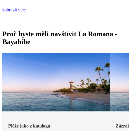
zobrazit více
Proč byste měli navštívit La Romana -
Bayahibe
Pláže jako z katalogu
Zázrak