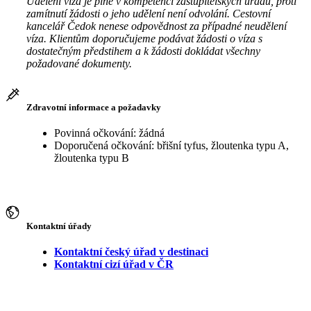
Udělení víza je plně v kompetenci zastupitelských úřadů, proti
zamítnutí žádosti o jeho udělení není odvolání. Cestovní
kancelář Čedok nenese odpovědnost za případné neudělení
víza. Klientům doporučujeme podávat žádosti o víza s
dostatečným předstihem a k žádosti dokládat všechny
požadované dokumenty.
Zdravotní informace a požadavky
Povinná očkování: žádná
Doporučená očkování: břišní tyfus, žloutenka typu A,
žloutenka typu B
Kontaktní úřady
Kontaktní český úřad v destinaci
Kontaktní cizí úřad v ČR