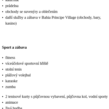
•
prádelna
•
obchody se suvenýry a oblečením
•
další služby a zábava v Bahia Principe Village (obchody, bary,
kasino)
Sport a zábava
•
fitness
•
víceúčelové sportovní hřiště
•
stolní tenis
•
plážový volejbal
•
karaoke
•
zumba
•
2 tenisové kurty s půjčovnou vybavení, půjčovna kol, vodní sporty
•
animace
•
živá hudba