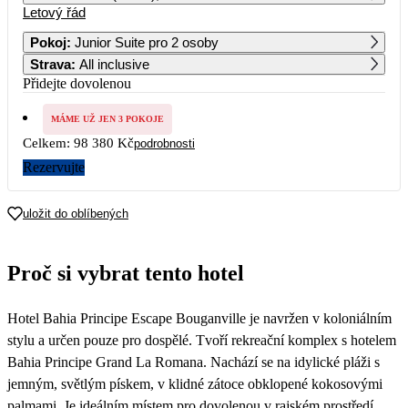
Letový řád
1
2
3
4
5
6
49 190
Pokoj
:
Junior Suite pro 2 osoby
Strava
:
All inclusive
7
8
9
10
11
12
13
49 690
Přidejte dovolenou
14
15
16
17
18
19
20
MÁME UŽ JEN 3 POKOJE
51 690
Celkem:
98 380 Kč
podrobnosti
21
22
23
24
25
26
27
Rezervujte
67 490
28
29
30
31
uložit do oblíbených
62 390
Proč si vybrat tento hotel
Hotel Bahia Principe Escape Bouganville je navržen v koloniálním
stylu a určen pouze pro dospělé. Tvoří rekreační komplex s hotelem
Bahia Principe Grand La Romana. Nachází se na idylické pláži s
jemným, světlým pískem, v klidné zátoce obklopené kokosovými
palmami. Je ideálním místem pro dovolenou v rajském prostředí.