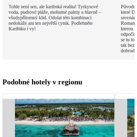
Tohle není sen, ale karibská realita! Tyrkysové
Původně 
voda, pudrové pláže, mohutné palmy a hlavně –
které Do
všudypřítomný klid. Odolat této kombinaci
srovnán
nedokáže ani ten největší cynik. Podlehněte
Romana n
Karibiku i vy!
kterou o
odpočink
se tu to
tak bez
dobrodr
Podobné hotely v regionu