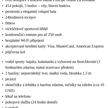
•
414 pokojů, 5 budov – vily, hlavní budova
•
prostorná a elegantní vstupní hala
•
24hodinová recepce
•
fitness
•
víceúčelové sportovní hřiště
•
konferenční centrum pro až 250 osob
•
bezplatné Wi-Fi připojení
•
akceptované kreditní karty: Visa, MasterCard, American Express
•
půjčovna kol
•
vodní sporty: kajaky, katamarán a vybavení na šnorchlování (1
hodina/den zdarma; nutná rezervace předem)
•
2 bazény: nepravidelný tvar, sladká voda, hloubka 1,3 m
•
jacuzzi
•
slunečníky a lehátka u bazénu zdarma, ručníky na zálohu (cca 10
USD)
•
lékař na telefonu
•
pokojová služba (24 hodin denně)
•
kadeřník