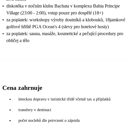
•
diskotéka v nočním klubu Bachata v komplexu Bahia Principe
Village (23:00 - 2:00), vstup pouze pro dospělé (18+)
•
za poplatek: workshopy výroby doutníků a klobouků, 18jamkové
golfové hřiště PGA Ocean's 4 (slevy pro hotelové hosty)
•
za poplatek: sauna, masáže, kosmetické a pečující procedury pro
obličej a tělo
Cena zahrnuje
leteckou dopravu v turistické třídě včetně tax a příplatků
transfery v destinaci
počet noclehů dle potvrzení o zájezdu