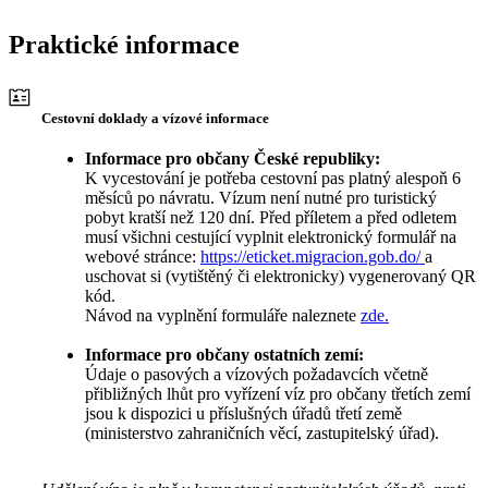
Praktické informace
Cestovní doklady a vízové informace
Informace pro občany České republiky:
K vycestování je potřeba cestovní pas platný alespoň 6
měsíců po návratu. Vízum není nutné pro turistický
pobyt kratší než 120 dní. Před příletem a před odletem
musí všichni cestující vyplnit elektronický formulář na
webové stránce:
https://eticket.migracion.gob.do/
a
uschovat si (vytištěný či elektronicky) vygenerovaný QR
kód.
Návod na vyplnění formuláře naleznete
zde.
Informace pro občany ostatních zemí:
Údaje o pasových a vízových požadavcích včetně
přibližných lhůt pro vyřízení víz pro občany třetích zemí
jsou k dispozici u příslušných úřadů třetí země
(ministerstvo zahraničních věcí, zastupitelský úřad).