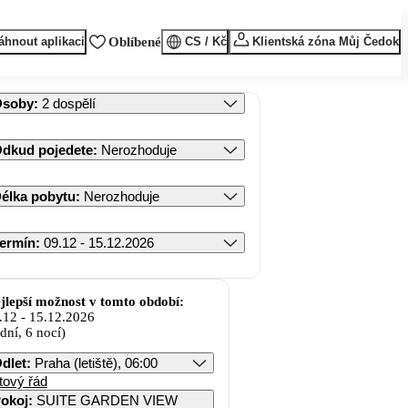
áhnout aplikaci
Oblíbené
CS / Kč
Klientská zóna Můj Čedok
Osoby
:
2 dospělí
dkud pojedete
:
Nerozhoduje
élka pobytu
:
Nerozhoduje
ermín
:
09.12 - 15.12.2026
jlepší možnost v tomto období:
.12
-
15.12.2026
 dní, 6 nocí)
dlet
:
Praha (letiště), 06:00
tový řád
okoj
:
SUITE GARDEN VIEW