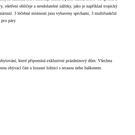
y, ošetření obličeje a neodolatelné zážitky, jako je například tropický
stárnutí. 3 léčebné místnosti jsou vybaveny sprchami, 3 multifunkční
 pro páry.
í ubytování, které připomíná exkluzivní prázdninový dům. Všechna
nou obývací část a luxusní ložnici s terasou nebo balkonem.