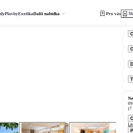
zdy
Plavby
Exotika
Další nabídka
Pro vás
St
O
D
T
Ne
09
(7
O
Le
P