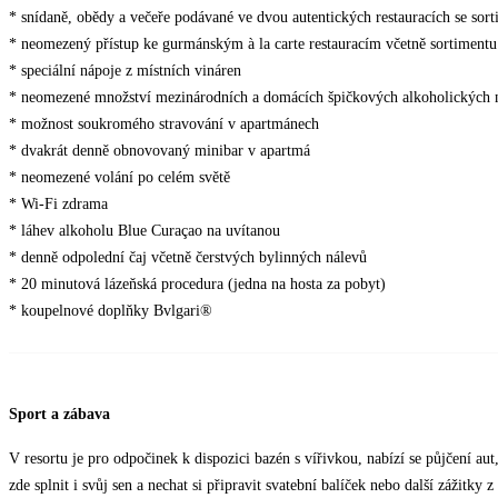
* snídaně, obědy a večeře podávané ve dvou autentických restauracích se sor
* neomezený přístup ke gurmánským à la carte restauracím včetně sortimentu
* speciální nápoje z místních vináren
* neomezené množství mezinárodních a domácích špičkových alkoholických 
* možnost soukromého stravování v apartmánech
* dvakrát denně obnovovaný minibar v apartmá
* neomezené volání po celém světě
* Wi-Fi zdrama
* láhev alkoholu Blue Curaçao na uvítanou
* denně odpolední čaj včetně čerstvých bylinných nálevů
* 20 minutová lázeňská procedura (jedna na hosta za pobyt)
* koupelnové doplňky Bvlgari®
Sport a zábava
V resortu je pro odpočinek k dispozici bazén s vířivkou, nabízí se půjčení au
zde splnit i svůj sen a nechat si připravit svatební balíček nebo další zážitky 