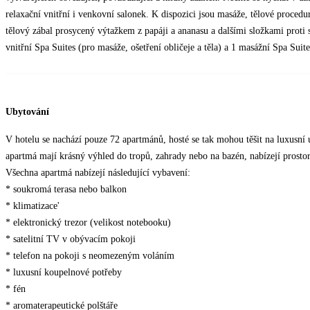
relaxační vnitřní i venkovní salonek. K dispozici jsou masáže, tělové procedur
tělový zábal prosycený výtažkem z papáji a ananasu a dalšími složkami proti 
vnitřní Spa Suites (pro masáže, ošetření obličeje a těla) a 1 masážní Spa Suite
Ubytování
V hotelu se nachází pouze 72 apartmánů, hosté se tak mohou těšit na luxusn
apartmá mají krásný výhled do tropů, zahrady nebo na bazén, nabízejí prostor
Všechna apartmá nabízejí následující vybavení:
* soukromá terasa nebo balkon
* klimatizace'
* elektronický trezor (velikost notebooku)
* satelitní TV v obývacím pokoji
* telefon na pokoji s neomezeným voláním
* luxusní koupelnové potřeby
* fén
* aromaterapeutické polštáře