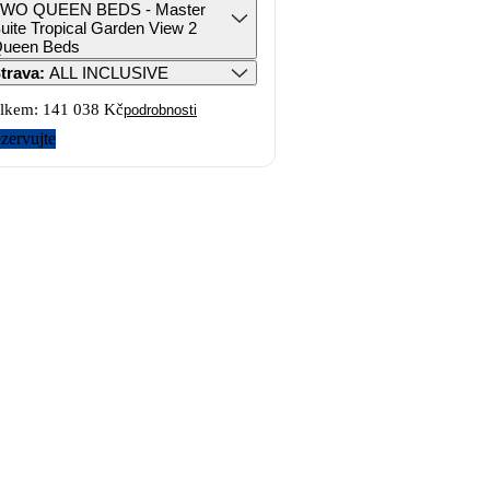
WO QUEEN BEDS - Master
uite Tropical Garden View 2
ueen Beds
trava
:
ALL INCLUSIVE
lkem:
141 038 Kč
podrobnosti
zervujte