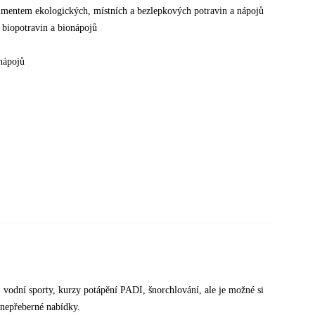
timentem ekologických, místních a bezlepkových potravin a nápojů
 biopotravin a bionápojů
nápojů
t, vodní sporty, kurzy potápění PADI, šnorchlování, ale je možné si
z nepřeberné nabídky.