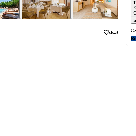
T
S
Q
S
Ce
uložit
Re