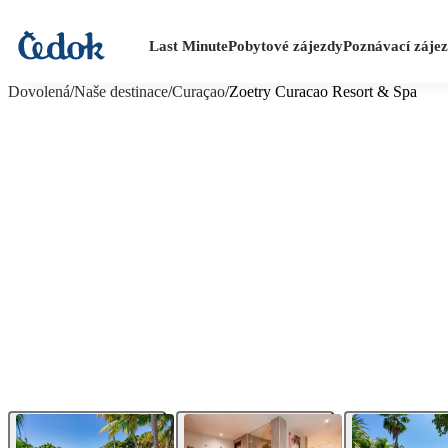
Last Minute
Pobytové zájezdy
Poznávací záje
více fotografií (22)
Dovolená
/
Naše destinace
/
Curaçao
/
Zoetry Curacao Resort & Spa