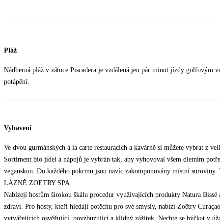
Pláž
Nádherná pláž v zátoce Piscadera je vzdálená jen pár minut jízdy golfovým 
potápění.
Vybavení
Ve dvou gurmánských à la carte restauracích a kavárně si můžete vybrat z vel
Sortiment bio jídel a nápojů je vybrán tak, aby vyhovoval všem dietním potř
veganskou. Do každého pokrmu jsou navíc zakomponovány místní suroviny. To 
LÁZNĚ ZOETRY SPA
Nabízejí hostům širokou škálu procedur využívajících produkty Natura Biss
zdraví. Pro hosty, kteří hledají potěchu pro své smysly, nabízí Zoëtry Curaça
vytvářejících osvěžující, povzbuzující a klidný zážitek. Nechte se hýčkat v úž