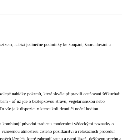
vozíkem, nabízí jedinečné podmínky ke koupání, šnorchlování a
kolepé nabídky pokrmů, které skvěle připravili oceňovaní šéfkuchaři.
ebám - ať už jde o bezlepkovou stravu, vegetariánskou nebo
vše je k dispozici v kteroukoli denní či noční hodinu.
é a kombinují původní tradice s moderními vědeckými poznatky o
o vznešenou atmosféru čistého požitkářství a relaxačních procedur
asných lázních, které zahrnují saunu a parní lázeň, dešťovou sprchu a