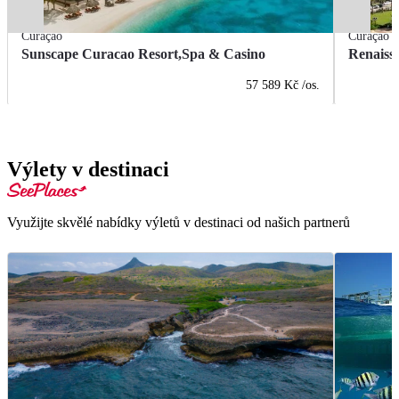
Curaçao
Curaçao
Sunscape Curacao Resort,Spa & Casino
Renaiss
57 589 Kč
/os.
Výlety v destinaci
Využijte skvělé nabídky výletů v destinaci od našich partnerů