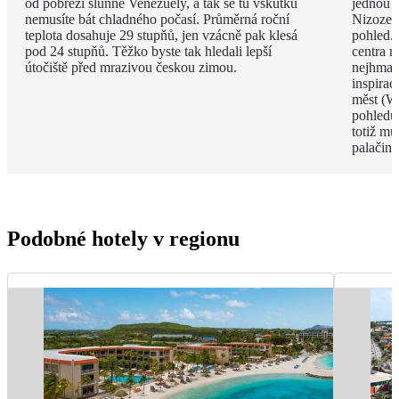
od pobřeží slunné Venezuely, a tak se tu vskutku
jednou 
nemusíte bát chladného počasí. Průměrná roční
Nizozems
teplota dosahuje 29 stupňů, jen vzácně pak klesá
pohled. 
pod 24 stupňů. Těžko byste tak hledali lepší
centra m
útočiště před mrazivou českou zimou.
nejhmat
inspirac
měst (W
pohledu
totiž mů
palačink
Podobné hotely v regionu