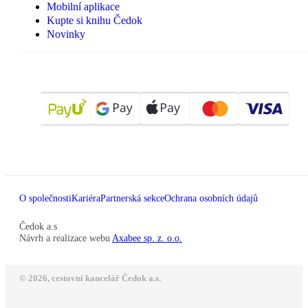
Mobilní aplikace
Kupte si knihu Čedok
Novinky
O společnosti
Kariéra
Partnerská sekce
Ochrana osobních údajů
Čedok a.s
Návrh a realizace webu
Axabee sp. z. o.o.
© 2026, cestovní kancelář Čedok a.s.