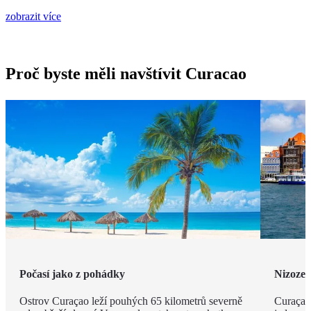
zobrazit více
Proč byste měli navštívit Curacao
Počasí jako z pohádky
Nizozem
Ostrov Curaçao leží pouhých 65 kilometrů severně
Curaçao