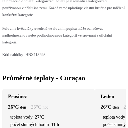
Informace o oficiální kategorizaci hotelu je v souladu s kategorizací
používanou v příslušné zemi. Každá země uplatňuje vlastní kritéria pro udělení
konkrétní kategorie.
Polovina hvězdičky uvedená ve slovním popisu může označovat
nadhodnocenou nebo podhodnocenou kategorii ve srovnání s oficiální
kategorií.
Kód nabídky:
HBX113293
Průměrné teploty - Curaçao
Prosinec
Leden
26
°C
25
°C
26
°C
2
den
noc
den
teplota vody
27°C
teplota vody
počet slunných hodin
11 h
počet slunnýc