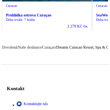
Curacao
Curacao
Prohlídka ostrova Curaçao
SeaWorl
Doba trvání
:
7 hodin
Doba trvá
2 279 Kč
/os.
Dovolená
/
Naše destinace
/
Curaçao
/
Dreams Curacao Resort, Spa & Ca
Kontakt
Kontaktujte nás