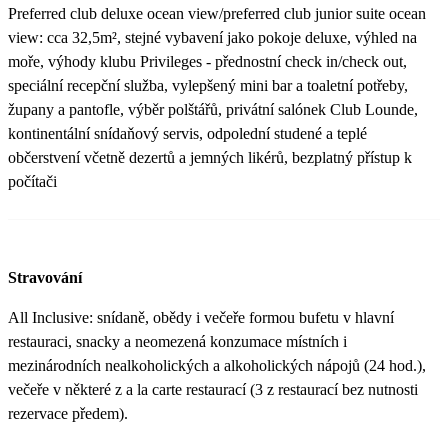
Preferred club deluxe ocean view/preferred club junior suite ocean
view: cca 32,5m², stejné vybavení jako pokoje deluxe, výhled na
moře, výhody klubu Privileges - přednostní check in/check out,
speciální recepční služba, vylepšený mini bar a toaletní potřeby,
župany a pantofle, výběr polštářů, privátní salónek Club Lounde,
kontinentální snídaňový servis, odpolední studené a teplé
občerstvení včetně dezertů a jemných likérů, bezplatný přístup k
počítači
Stravování
All Inclusive: snídaně, obědy i večeře formou bufetu v hlavní
restauraci, snacky a neomezená konzumace místních i
mezinárodních nealkoholických a alkoholických nápojů (24 hod.),
večeře v některé z a la carte restaurací (3 z restaurací bez nutnosti
rezervace předem).