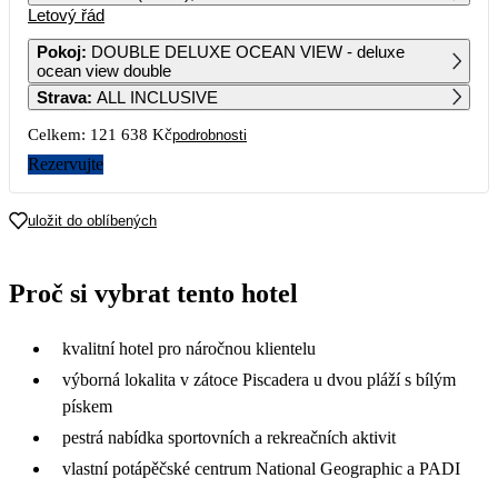
Letový řád
1
2
3
4
5
6
63 539
76 339
70 879
Pokoj
:
DOUBLE DELUXE OCEAN VIEW - deluxe
ocean view double
7
8
9
10
11
12
13
Strava
:
ALL INCLUSIVE
66 469
66 989
67 559
62 249
Celkem:
121 638 Kč
podrobnosti
14
15
16
17
18
19
20
60 819
71 019
95 669
90 469
Rezervujte
21
22
23
24
25
26
27
88 839
82 959
119 889
114 239
uložit do oblíbených
28
29
30
31
113 479
103 489
Proč si vybrat tento hotel
kvalitní hotel pro náročnou klientelu
výborná lokalita v zátoce Piscadera u dvou pláží s bílým
pískem
pestrá nabídka sportovních a rekreačních aktivit
vlastní potápěčské centrum National Geographic a PADI