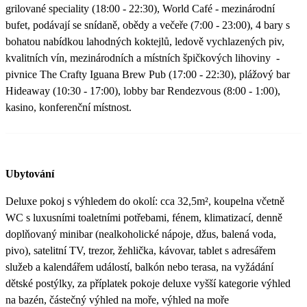
grilované speciality (18:00 - 22:30), World Café - mezinárodní
bufet, podávají se snídaně, obědy a večeře (7:00 - 23:00), 4 bary s
bohatou nabídkou lahodných koktejlů, ledově vychlazených piv,
kvalitních vín, mezinárodních a místních špičkových lihoviny -
pivnice The Crafty Iguana Brew Pub (17:00 - 22:30), plážový bar
Hideaway (10:30 - 17:00), lobby bar Rendezvous (8:00 - 1:00),
kasino, konferenční místnost.
Ubytování
Deluxe pokoj s výhledem do okolí: cca 32,5m², koupelna včetně
WC s luxusními toaletními potřebami, fénem, klimatizací, denně
doplňovaný minibar (nealkoholické nápoje, džus, balená voda,
pivo), satelitní TV, trezor, žehlička, kávovar, tablet s adresářem
služeb a kalendářem událostí, balkón nebo terasa, na vyžádání
dětské postýlky, za příplatek pokoje deluxe vyšší kategorie výhled
na bazén, částečný výhled na moře, výhled na moře