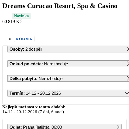
Dreams Curacao Resort, Spa & Casino
Novinka
60 819 Kč
Osoby
:
2 dospělí
Odkud pojedete
:
Nerozhoduje
Délka pobytu
:
Nerozhoduje
Termín
:
14.12 - 20.12.2026
Prosinec 2026
Nejlepší možnost v tomto období:
14.12
-
20.12.2026
(7 dní, 6 nocí)
PO
ÚT
ST
ČT
PÁ
SO
NE
Odlet
:
Praha (letiště), 06:00