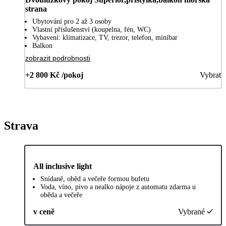
strana
Ubytování pro 2 až 3 osoby
Vlastní příslušenství (koupelna, fén, WC)
Vybavení: klimatizace, TV, trezor, telefon, minibar
Balkon
zobrazit podrobnosti
+2 800 Kč /pokoj
Vybrat
Strava
All inclusive light
Snídaně, oběd a večeře formou bufetu
Voda, víno, pivo a nealko nápoje z automatu zdarma u
oběda a večeře
v ceně
Vybrané