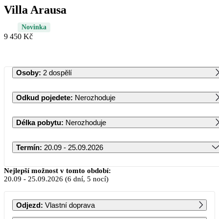
Villa Arausa
Novinka
9 450 Kč
Osoby
:
2 dospělí
Odkud pojedete
:
Nerozhoduje
Délka pobytu
:
Nerozhoduje
Termín
:
20.09 - 25.09.2026
Září 2026
Nejlepší možnost v tomto období:
20.09
-
25.09.2026
(6 dní, 5 nocí)
PO
ÚT
ST
ČT
PÁ
SO
NE
Odjezd
:
Vlastní doprava
1
2
3
4
5
6