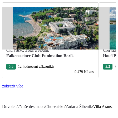
Chorvatsko
,
Zadar a Šibenik
Chorvats
Falkensteiner Club Funimation Borik
Hotel Pi
5.3
12 hodnocení zákazníků
5.2
7 
9 479 Kč
/os.
zobrazit více
Dovolená
/
Naše destinace
/
Chorvatsko
/
Zadar a Šibenik
/
Villa Arausa