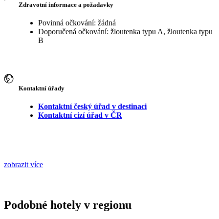
Zdravotní informace a požadavky
Povinná očkování: žádná
Doporučená očkování: žloutenka typu A, žloutenka typu
B
Kontaktní úřady
Kontaktní český úřad v destinaci
Kontaktní cizí úřad v ČR
zobrazit více
Podobné hotely v regionu