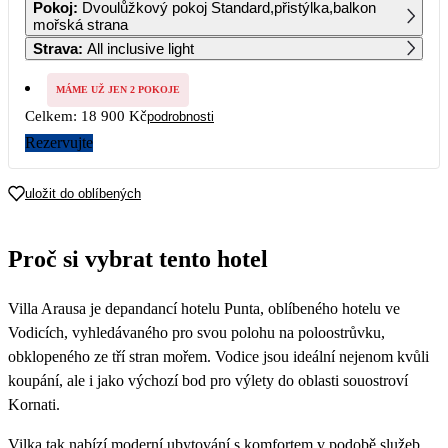
Pokoj
:
Dvoulůžkový pokoj Standard,přistýlka,balkon
12 970
mořská strana
Strava
:
All inclusive light
7
8
9
10
11
12
13
MÁME UŽ JEN 2 POKOJE
14
15
16
17
18
19
20
Celkem:
18 900 Kč
podrobnosti
10 610
10 320
10 030
9 740
9 450
Rezervujte
21
22
23
24
25
26
27
9 450
9 450
9 450
9 450
9 450
9 450
uložit do oblíbených
28
29
30
Proč si vybrat tento hotel
Villa Arausa je depandancí hotelu Punta, oblíbeného hotelu ve
Vodicích, vyhledávaného pro svou polohu na poloostrůvku,
obklopeného ze tří stran mořem. Vodice jsou ideální nejenom kvůli
koupání, ale i jako výchozí bod pro výlety do oblasti souostroví
Kornati.
Vilka tak nabízí moderní ubytování s komfortem v podobě služeb