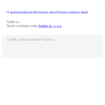
O společnosti
Kariéra
Partnerská sekce
Ochrana osobních údajů
Čedok a.s
Návrh a realizace webu
Axabee sp. z. o.o.
© 2026, cestovní kancelář Čedok a.s.