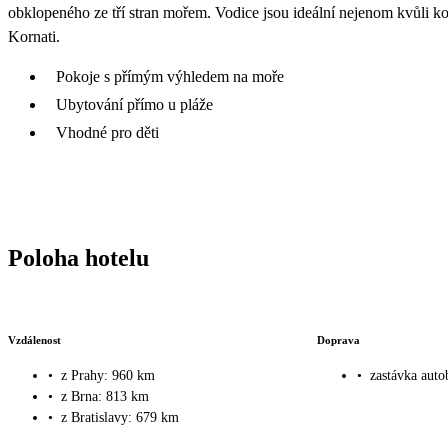
obklopeného ze tří stran mořem. Vodice jsou ideální nejenom kvůli kou
Kornati.
Pokoje s přímým výhledem na moře
Ubytování přímo u pláže
Vhodné pro děti
Poloha hotelu
Vzdálenost
Doprava
•
z Prahy: 960 km
•
zastávka aut
•
z Brna: 813 km
•
z Bratislavy: 679 km