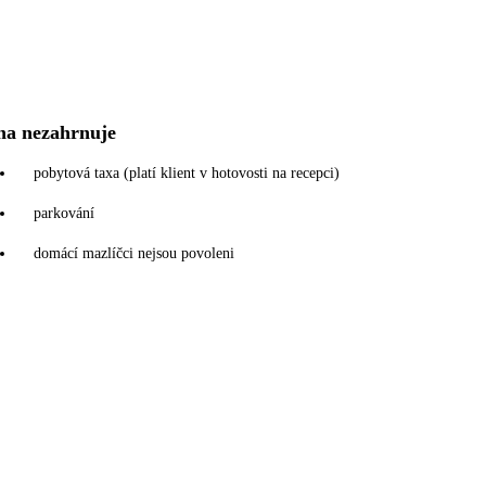
na nezahrnuje
pobytová taxa (platí klient v hotovosti na recepci)
parkování
domácí mazlíčci nejsou povoleni