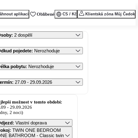
áhnout aplikaci
Oblíbené
CS / Kč
Klientská zóna Můj Čedok
Osoby
:
2 dospělí
dkud pojedete
:
Nerozhoduje
élka pobytu
:
Nerozhoduje
ermín
:
27.09 - 29.09.2026
jlepší možnost v tomto období:
.09
-
29.09.2026
 dny, 2 noci)
djezd
:
Vlastní doprava
okoj
:
TWIN ONE BEDROOM
NE BATHROOM - Classic twin