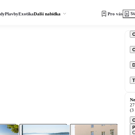
zdy
Plavby
Exotika
Další nabídka
Pro vás
St
O
D
T
Ne
27
(3
O
P
O