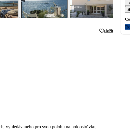
r
S
Ce
Re
uložit
ích, vyhledávaného pro svou polohu na poloostrůvku,