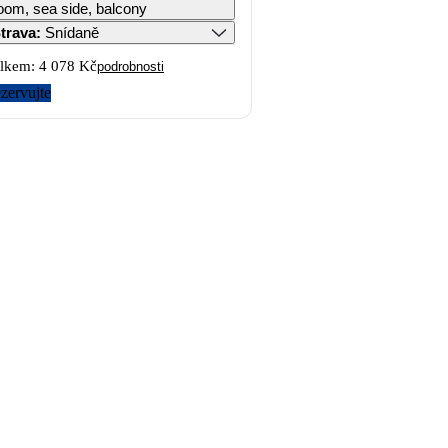
oom, sea side, balcony
trava
:
Snídaně
lkem:
4 078 Kč
podrobnosti
zervujte