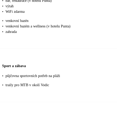
•
bar, restaurace (v hotelu Punta)
•
výtah
•
WiFi zdarma
•
venkovní bazén
•
venkovní bazém a wellness (v hotelu Punta)
•
zahrada
Sport a zábava
•
půjčovna sportovních potřeb na pláži
•
traily pro MTB v okolí Vodic