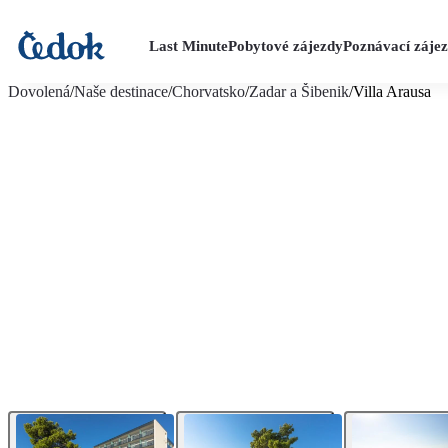
Last Minute
Pobytové zájezdy
Poznávací záje
více fotografií (19)
Dovolená
/
Naše destinace
/
Chorvatsko
/
Zadar a Šibenik
/
Villa Arausa