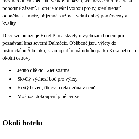
mezinárodních specialit, venkovní bazén, wellness centrum a další
pohodlné zázemí. Hotel je ideální volbou pro ty, kteří hledají
odpočinek u moře, příjemné služby a velmi dobrý poměr ceny a
kvality.
Díky své poloze je Hotel Punta skvělým výchozím bodem pro
poznávání krás severní Dalmácie. Oblíbené jsou výlety do
historického Šibeniku, k vodopádům národního parku Krka nebo na
okolní ostrovy.
Jedno dítě do 12let zdarma
Skvělý výchozí bod pro výlety
Krytý bazén, fitness a relax zóna v ceně
Možnost dokoupení plné penze
Okolí hotelu