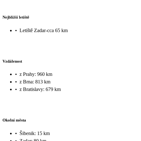
Nejbližší letiště
•
Letiště Zadar-cca 65 km
Vzdálenost
•
z Prahy: 960 km
•
z Brna: 813 km
•
z Bratislavy: 679 km
Okolní města
•
Šibenik: 15 km
•
Zadar: 80 km