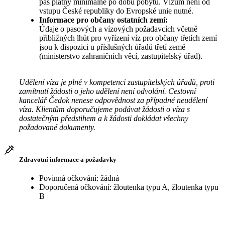
pas platný minimálně po dobu pobytu. Vízum není od
vstupu České republiky do Evropské unie nutné.
Informace pro občany ostatních zemí:
Údaje o pasových a vízových požadavcích včetně
přibližných lhůt pro vyřízení víz pro občany třetích zemí
jsou k dispozici u příslušných úřadů třetí země
(ministerstvo zahraničních věcí, zastupitelský úřad).
Udělení víza je plně v kompetenci zastupitelských úřadů, proti
zamítnutí žádosti o jeho udělení není odvolání. Cestovní
kancelář Čedok nenese odpovědnost za případné neudělení
víza. Klientům doporučujeme podávat žádosti o víza s
dostatečným předstihem a k žádosti dokládat všechny
požadované dokumenty.
Zdravotní informace a požadavky
Povinná očkování: žádná
Doporučená očkování: žloutenka typu A, žloutenka typu
B