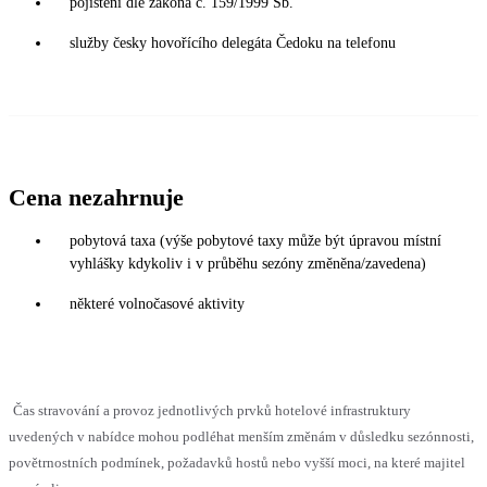
pojištění dle zákona č. 159/1999 Sb.
služby česky hovořícího delegáta Čedoku na telefonu
Cena nezahrnuje
pobytová taxa (výše pobytové taxy může být úpravou místní
vyhlášky kdykoliv i v průběhu sezóny změněna/zavedena)
některé volnočasové aktivity
Čas stravování a provoz jednotlivých prvků hotelové infrastruktury
uvedených v nabídce mohou podléhat menším změnám v důsledku sezónnosti,
povětrnostních podmínek, požadavků hostů nebo vyšší moci, na které majitel