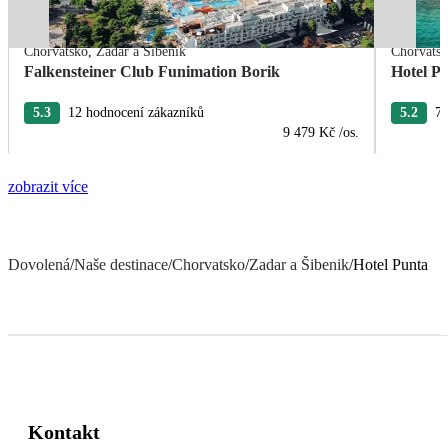
Chorvatsko
,
Zadar a Šibenik
Chorvats
Falkensteiner Club Funimation Borik
Hotel Pi
5.3
12 hodnocení zákazníků
5.2
7 
9 479 Kč
/os.
zobrazit více
Dovolená
/
Naše destinace
/
Chorvatsko
/
Zadar a Šibenik
/
Hotel Punta
Kontakt