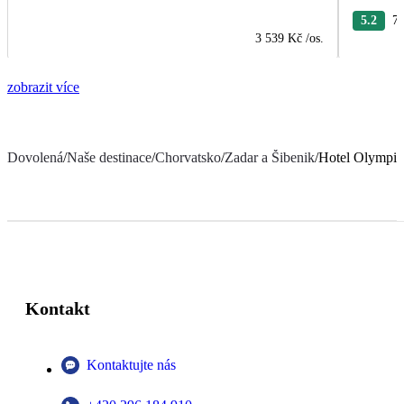
5.2
7 
3 539 Kč
/os.
zobrazit více
Dovolená
/
Naše destinace
/
Chorvatsko
/
Zadar a Šibenik
/
Hotel Olympia
Kontakt
Kontaktujte nás