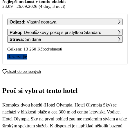
Září 2026
Nejlepší možnost v tomto období:
23.09
-
26.09.2026
(4 dny, 3 noci)
PO
ÚT
ST
ČT
PÁ
SO
NE
Odjezd
:
Vlastní doprava
1
2
3
4
5
6
Pokoj
:
Dvoulůžkový pokoj s přistýlkou Standard
25 030
9 510
9 510
Strava
:
Snídaně
7
8
9
10
11
12
13
Celkem:
13 260 Kč
podrobnosti
9 510
9 510
9 510
9 510
9 510
9 510
9 510
Rezervujte
14
15
16
17
18
19
20
9 510
13 289
8 100
uložit do oblíbených
21
22
23
24
25
26
27
8 100
8 100
6 630
6 630
6 630
6 630
6 630
Proč si vybrat tento hotel
28
29
30
6 630
13 639
Komplex dvou hotelů (Hotel Olympia, Hotel Olympia Sky) se
nachází v blízkosti pláže a cca 300 m od centra letoviska Vodice.
Hotel Olympia Sky na první pohled zaujme moderním stylem a také
širokým spektrem služeb. K dispozici je například několik bazénů,