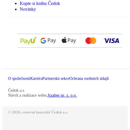
Kupte si knihu Čedok
Novinky
O společnosti
Kariéra
Partnerská sekce
Ochrana osobních údajů
Čedok a.s
Návrh a realizace webu
Axabee sp. z. o.o.
© 2026, cestovní kancelář Čedok a.s.