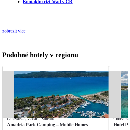
Kontaktní cizí úřad v ČR
zobrazit více
Podobné hotely v regionu
Chorvatsko
,
Zadar a Šibenik
Chorvats
Amadria Park Camping – Mobile Homes
Hotel Pi