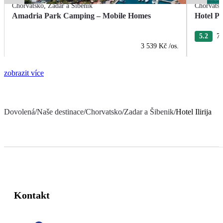
Chorvatsko
,
Zadar a Šibenik
Chorvats
Amadria Park Camping – Mobile Homes
Hotel Pi
5.2
7 
3 539 Kč
/os.
zobrazit více
Dovolená
/
Naše destinace
/
Chorvatsko
/
Zadar a Šibenik
/
Hotel Ilirija
Kontakt