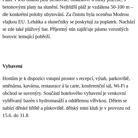
betonovými platy na slunění. Nejbližší pláž je vzdálena 50-100 m –
dle konkrétní polohy ubytování. Za čistotu byla oceněna Modrou
vlajkou EU. Lehátka a slunečníky se poskytují za poplatek. Nachází
se zde také plážový bar. Příjemný stín zajišťuje pásmo vzrostlých
borovic lemující pobřeží.
Vybavení
Hostům je k dispozici vstupní prostor s recepcí, výtah, parkoviště,
směnárna, kavárna, restaurace á la carte, konferenční sál, Wi-Fi a
obchod se suvenýry. Součástí hotelového vybavení je venkovní
vyhřívaný bazén s hydromasáží a oddělenou vířivkou. Dětem se
nabízí dětské hřiště a pískoviště, dětský mini klub je v provozu od
15.6. do 31.8