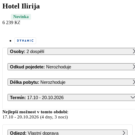
Hotel Ilirija
Novinka
6 239 Kč
Osoby
:
2 dospělí
Odkud pojedete
:
Nerozhoduje
Délka pobytu
:
Nerozhoduje
Termín
:
17.10 - 20.10.2026
Říjen 2026
Nejlepší možnost v tomto období:
17.10
-
20.10.2026
(4 dny, 3 noci)
PO
ÚT
ST
ČT
PÁ
SO
NE
Odjezd
:
Vlastní doprava