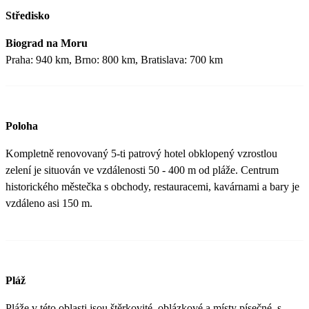
Středisko
Biograd na Moru
Praha: 940 km, Brno: 800 km, Bratislava: 700 km
Poloha
Kompletně renovovaný 5-ti patrový hotel obklopený vzrostlou
zelení je situován ve vzdálenosti 50 - 400 m od pláže. Centrum
historického městečka s obchody, restauracemi, kavárnami a bary je
vzdáleno asi 150 m.
Pláž
Pláže v této oblasti jsou štěrkovité, oblázkové a místy písečné, s