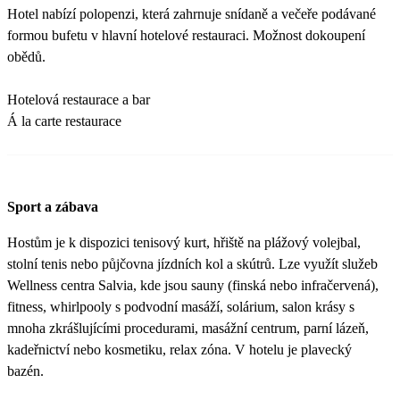
Hotel nabízí polopenzi, která zahrnuje snídaně a večeře podávané
formou bufetu v hlavní hotelové restauraci. Možnost dokoupení
obědů.
Hotelová restaurace a bar
Á la carte restaurace
Sport a zábava
Hostům je k dispozici tenisový kurt, hřiště na plážový volejbal,
stolní tenis nebo půjčovna jízdních kol a skútrů. Lze využít služeb
Wellness centra Salvia, kde jsou sauny (finská nebo infračervená),
fitness, whirlpooly s podvodní masáží, solárium, salon krásy s
mnoha zkrášlujícími procedurami, masážní centrum, parní lázeň,
kadeřnictví nebo kosmetiku, relax zóna. V hotelu je plavecký
bazén.