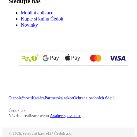
Sledujte nás
Mobilní aplikace
Kupte si knihu Čedok
Novinky
O společnosti
Kariéra
Partnerská sekce
Ochrana osobních údajů
Čedok a.s
Návrh a realizace webu
Axabee sp. z. o.o.
© 2026, cestovní kancelář Čedok a.s.