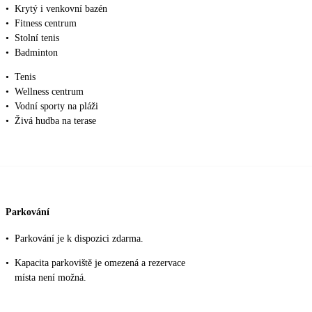
•
Krytý i venkovní bazén
•
Fitness centrum
•
Stolní tenis
•
Badminton
•
Tenis
•
Wellness centrum
•
Vodní sporty na pláži
•
Živá hudba na terase
Parkování
•
Parkování je k dispozici zdarma.
•
Kapacita parkoviště je omezená a rezervace
místa není možná.