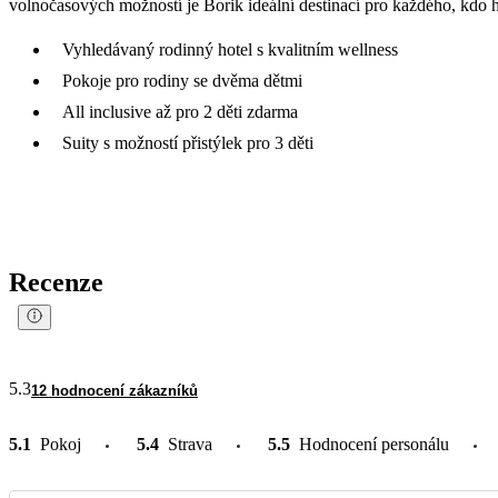
volnočasových možností je Borik ideální destinací pro každého, kdo h
Vyhledávaný rodinný hotel s kvalitním wellness
Pokoje pro rodiny se dvěma dětmi
All inclusive až pro 2 děti zdarma
Suity s možností přistýlek pro 3 děti
Recenze
5.3
12 hodnocení zákazníků
5.1
Pokoj
5.4
Strava
5.5
Hodnocení personálu