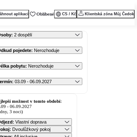
áhnout aplikaci
Oblíbené
CS / Kč
Klientská zóna Můj Čedok
Osoby
:
2 dospělí
dkud pojedete
:
Nerozhoduje
élka pobytu
:
Nerozhoduje
ermín
:
03.09 - 06.09.2027
jlepší možnost v tomto období:
.09
-
06.09.2027
 dny, 3 noci)
djezd
:
Vlastní doprava
okoj
:
Dvoulůžkový pokoj
trava
:
All inclusive