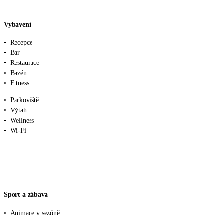
Vybavení
•
Recepce
•
Bar
•
Restaurace
•
Bazén
•
Fitness
•
Parkoviště
•
Výtah
•
Wellness
•
Wi-Fi
Sport a zábava
•
Animace v sezóně