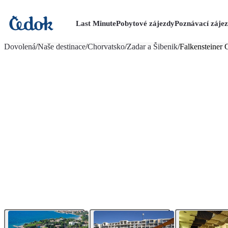
Last Minute
Pobytové zájezdy
Poznávací záje
více fotografií (24)
Dovolená
/
Naše destinace
/
Chorvatsko
/
Zadar a Šibenik
/
Falkensteiner 