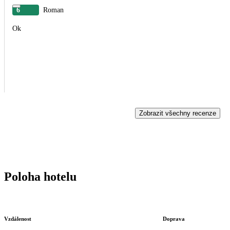
6
Roman
Ok
Zobrazit všechny recenze
Poloha hotelu
Vzdálenost
Doprava