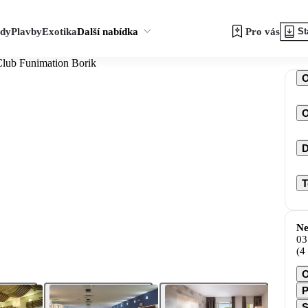
zdy
Plavby
Exotika
Další nabídka
Pro vás
St
Club Funimation Borik
O
D
T
Ne
03
(4
O
P
S