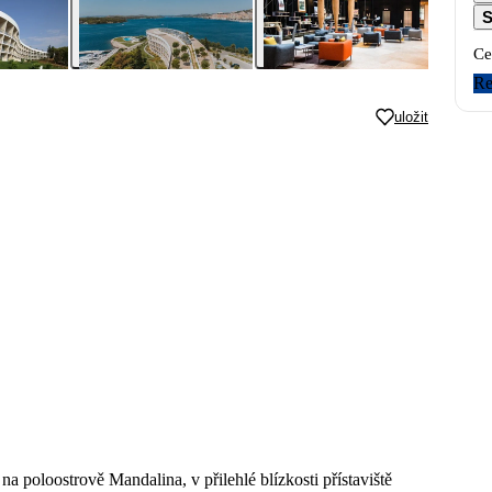
S
Ce
Re
uložit
a poloostrově Mandalina, v přilehlé blízkosti přístaviště