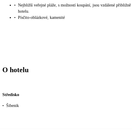
•
Nejbližší veřejné pláže, s možností koupání, jsou vzdálené přibližn
hotelu.
•
Písčito-oblázkové, kamenité
O hotelu
Středisko
•
Šibenik