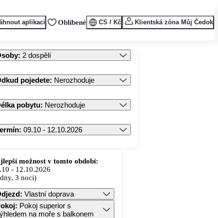
áhnout aplikaci
Oblíbené
CS / Kč
Klientská zóna Můj Čedok
Osoby
:
2 dospělí
dkud pojedete
:
Nerozhoduje
élka pobytu
:
Nerozhoduje
ermín
:
09.10 - 12.10.2026
jlepší možnost v tomto období:
.10
-
12.10.2026
 dny, 3 noci)
djezd
:
Vlastní doprava
okoj
:
Pokoj superior s
ýhledem na moře s balkonem