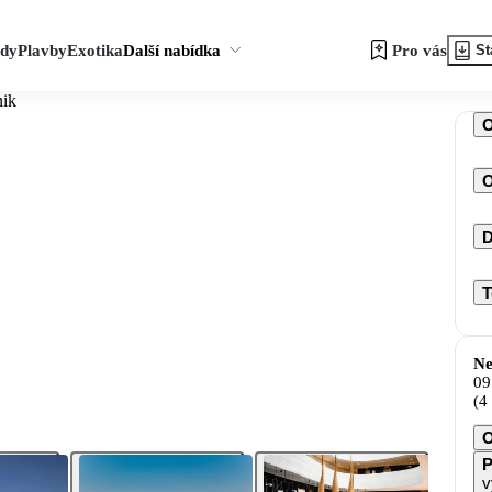
zdy
Plavby
Exotika
Další nabídka
Pro vás
St
nik
O
D
T
Ne
09
(4
O
P
v