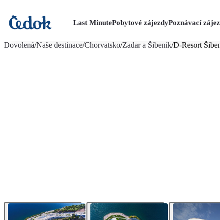
Last Minute
Pobytové zájezdy
Poznávací záje
více fotografií (22)
Dovolená
/
Naše destinace
/
Chorvatsko
/
Zadar a Šibenik
/
D-Resort Šibe