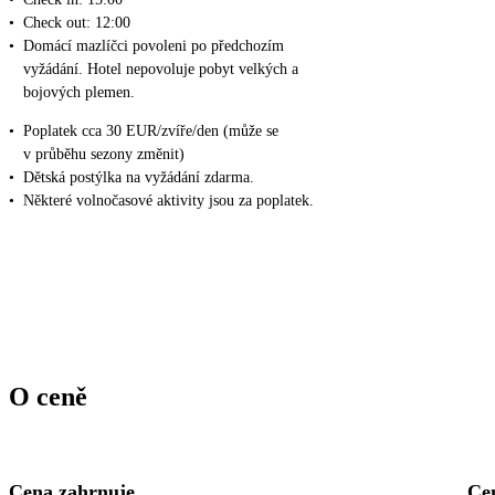
•
Check out: 12:00
•
Domácí mazlíčci povoleni po předchozím
vyžádání. Hotel nepovoluje pobyt velkých a
bojových plemen.
•
Poplatek cca 30 EUR/zvíře/den (může se
v průběhu sezony změnit)
•
Dětská postýlka na vyžádání zdarma.
•
Některé volnočasové aktivity jsou za poplatek.
O ceně
Cena zahrnuje
Ce