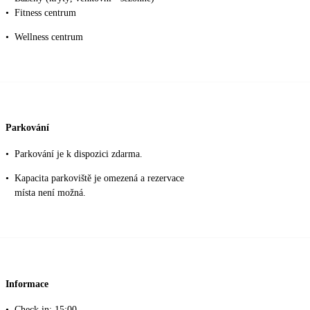
•
Fitness centrum
•
Wellness centrum
Parkování
•
Parkování je k dispozici zdarma.
•
Kapacita parkoviště je omezená a rezervace
místa není možná.
Informace
•
Check in: 15:00