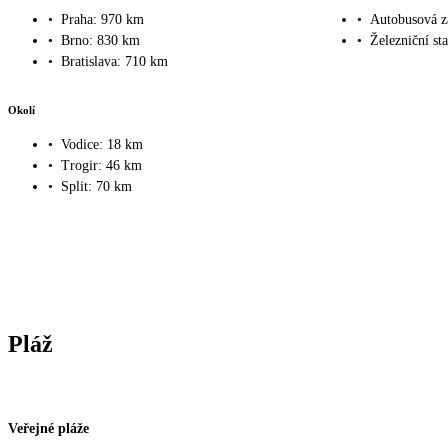
•
Praha: 970 km
•
Autobusová z
•
Brno: 830 km
•
Železniční st
•
Bratislava: 710 km
Okolí
•
Vodice: 18 km
•
Trogir: 46 km
•
Split: 70 km
Pláž
Veřejné pláže