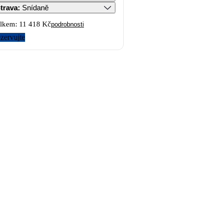
trava
:
Snídaně
lkem:
11 418 Kč
podrobnosti
zervujte