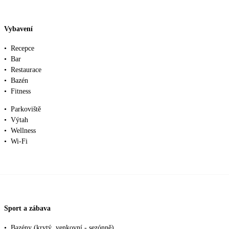
Vybavení
•
Recepce
•
Bar
•
Restaurace
•
Bazén
•
Fitness
•
Parkoviště
•
Výtah
•
Wellness
•
Wi-Fi
Sport a zábava
•
Bazény (krytý, venkovní - sezónně)