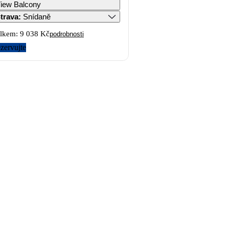
iew Balcony
trava
:
Snídaně
lkem:
9 038 Kč
podrobnosti
zervujte