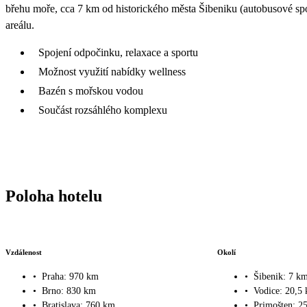
břehu moře, cca 7 km od historického města Šibeniku (autobusové spojen
areálu.
Spojení odpočinku, relaxace a sportu
Možnost využití nabídky wellness
Bazén s mořskou vodou
Součást rozsáhlého komplexu
Poloha hotelu
Vzdálenost
Okolí
•
Praha: 970 km
•
Šibenik: 7 k
•
Brno: 830 km
•
Vodice: 20,5
•
Bratislava: 760 km
•
Primošten: 2