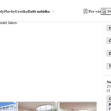
zdy
Plavby
Exotika
Další nabídka
Pro vás
St
hotel Jakov
O
D
T
Ne
25
(3
O
P
F