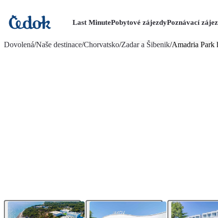
Last Minute
Pobytové zájezdy
Poznávací záje
více fotografií (28)
Dovolená
/
Naše destinace
/
Chorvatsko
/
Zadar a Šibenik
/
Amadria Park 