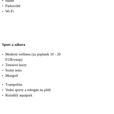
•
Bazén
•
Parkoviště
•
Wi-Fi
Sport a zábava
•
Moderní wellness (za poplatek 10 - 20
EUR/vstup)
•
Tenisové kurty
•
Stolní tenis
•
Minigolf
•
Trampolína
•
Vodní sporty a tobogán na pláži
•
Rozsáhlý aquapark