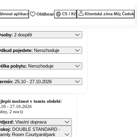
áhnout aplikaci
Oblíbené
CS / Kč
Klientská zóna Můj Čedok
Osoby
:
2 dospělí
dkud pojedete
:
Nerozhoduje
élka pobytu
:
Nerozhoduje
ermín
:
25.10 - 27.10.2026
jlepší možnost v tomto období:
.10
-
27.10.2026
 dny, 2 noci)
djezd
:
Vlastní doprava
okoj
:
DOUBLE STANDARD -
amily Room Courtyard/park