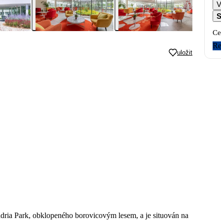
V
S
Ce
Re
uložit
dria Park, obklopeného borovicovým lesem, a je situován na