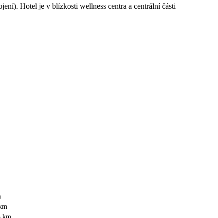
í). Hotel je v blízkosti wellness centra a centrální části
m
 km
5 km