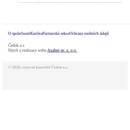
O společnosti
Kariéra
Partnerská sekce
Ochrana osobních údajů
Čedok a.s
Návrh a realizace webu
Axabee sp. z. o.o.
© 2026, cestovní kancelář Čedok a.s.