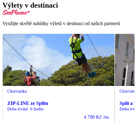
Výlety v destinaci
Využijte skvělé nabídky výletů v destinaci od našich partnerů
Chorvatsko
Chorvats
ZIP-LINE ze Splitu
Split a 
Doba trvání
:
6 hodin
Doba trvá
4 790 Kč
/os.