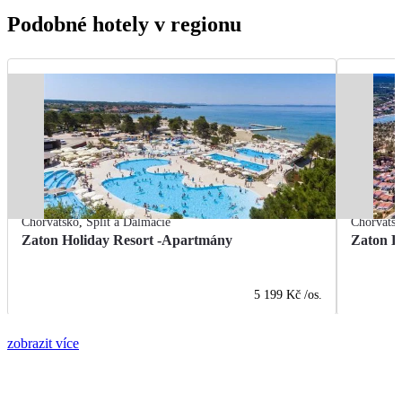
Podobné hotely v regionu
Chorvatsko
,
Split a Dalmácie
Chorvats
Zaton Holiday Resort -Apartmány
Zaton H
5 199 Kč
/os.
zobrazit více