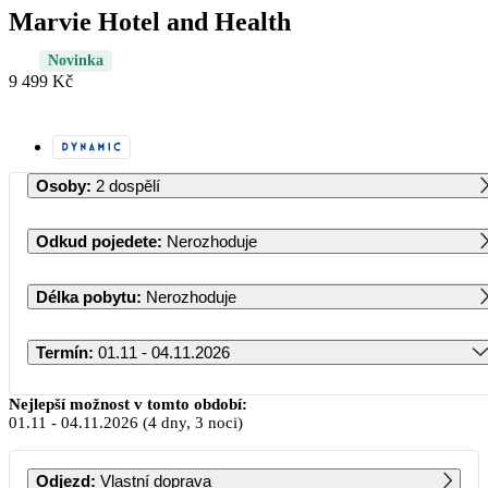
Marvie Hotel and Health
Novinka
9 499 Kč
Osoby
:
2 dospělí
Odkud pojedete
:
Nerozhoduje
Délka pobytu
:
Nerozhoduje
Termín
:
01.11 - 04.11.2026
Listopad 2026
Nejlepší možnost v tomto období:
01.11
-
04.11.2026
(4 dny, 3 noci)
PO
ÚT
ST
ČT
PÁ
SO
NE
Odjezd
:
Vlastní doprava