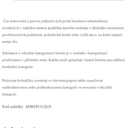
Čas stravování a provoz jednotlivých prvků hotelové infrastruktury
uvedených v nabídce mohou podléhat menším změnám v důsledku sezónnosti,
povětrnostních podmínek, požadavků hostů nebo vyšší moci, na které majitel
nemá vliv.
Informace o oficiální kategorizaci hotelu je v souladu s kategorizací
používanou v příslušné zemi. Každá země uplatňuje vlastní kritéria pro udělení
konkrétní kategorie.
Polovina hvězdičky uvedená ve slovním popisu může označovat
nadhodnocenou nebo podhodnocenou kategorii ve srovnání s oficiální
kategorií.
Kód nabídky:
AHRSPUCQU0