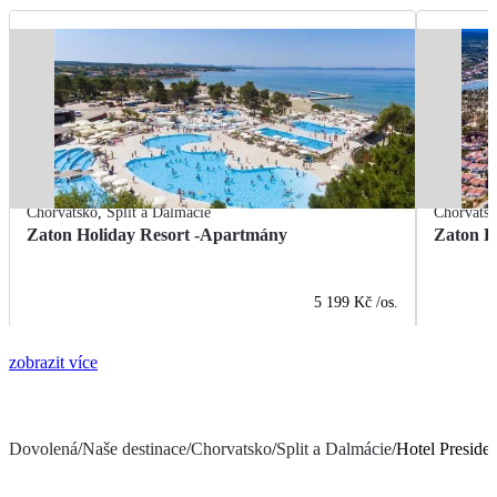
Chorvatsko
,
Split a Dalmácie
Chorvats
Zaton Holiday Resort -Apartmány
Zaton H
5 199 Kč
/os.
zobrazit více
Dovolená
/
Naše destinace
/
Chorvatsko
/
Split a Dalmácie
/
Hotel Presiden