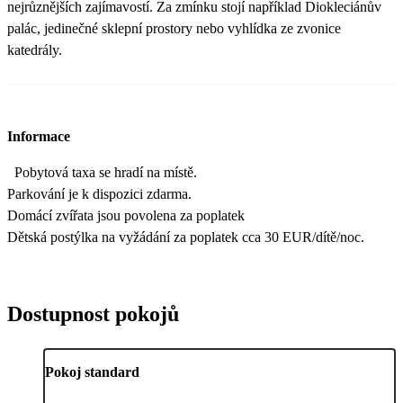
nejrůznějších zajímavostí. Za zmínku stojí například Diokleciánův
palác, jedinečné sklepní prostory nebo vyhlídka ze zvonice
katedrály.
Informace
Pobytová taxa se hradí na místě.
Parkování je k dispozici zdarma.
Domácí zvířata jsou povolena za poplatek
Dětská postýlka na vyžádání za poplatek cca 30 EUR/dítě/noc.
Dostupnost pokojů
Pokoj standard