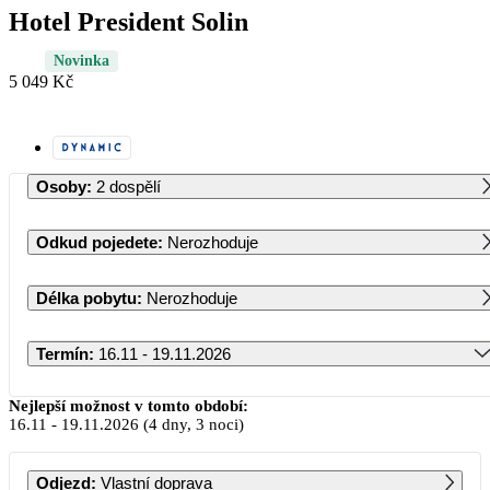
Hotel President Solin
Novinka
5 049 Kč
Osoby
:
2 dospělí
Odkud pojedete
:
Nerozhoduje
Délka pobytu
:
Nerozhoduje
Termín
:
16.11 - 19.11.2026
Listopad 2026
Nejlepší možnost v tomto období:
16.11
-
19.11.2026
(4 dny, 3 noci)
PO
ÚT
ST
ČT
PÁ
SO
NE
Odjezd
:
Vlastní doprava