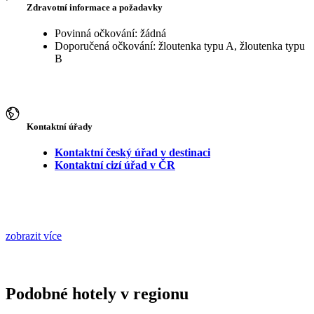
Zdravotní informace a požadavky
Povinná očkování: žádná
Doporučená očkování: žloutenka typu A, žloutenka typu
B
Kontaktní úřady
Kontaktní český úřad v destinaci
Kontaktní cizí úřad v ČR
zobrazit více
Podobné hotely v regionu