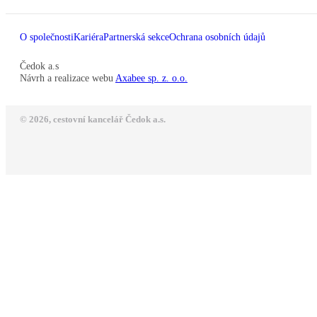
O společnosti
Kariéra
Partnerská sekce
Ochrana osobních údajů
Čedok a.s
Návrh a realizace webu
Axabee sp. z. o.o.
© 2026, cestovní kancelář Čedok a.s.