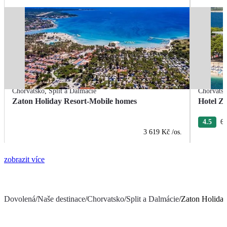
Chorvatsko
,
Split a Dalmácie
Chorvats
Zaton Holiday Resort-Mobile homes
Hotel Z
4.5
60
3 619 Kč
/os.
zobrazit více
Dovolená
/
Naše destinace
/
Chorvatsko
/
Split a Dalmácie
/
Zaton Holiday