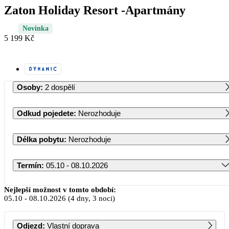
Zaton Holiday Resort -Apartmány
Novinka
5 199 Kč
Osoby
:
2 dospělí
Odkud pojedete
:
Nerozhoduje
Délka pobytu
:
Nerozhoduje
Termín
:
05.10 - 08.10.2026
Říjen 2026
Nejlepší možnost v tomto období:
05.10
-
08.10.2026
(4 dny, 3 noci)
PO
ÚT
ST
ČT
PÁ
SO
NE
Odjezd
:
Vlastní doprava