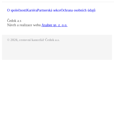
O společnosti
Kariéra
Partnerská sekce
Ochrana osobních údajů
Čedok a.s
Návrh a realizace webu
Axabee sp. z. o.o.
© 2026, cestovní kancelář Čedok a.s.