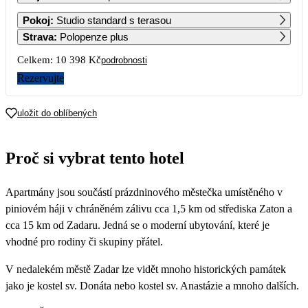
1
2
3
4
Pokoj
:
Studio standard s terasou
5 399
Strava
:
Polopenze plus
5
6
7
8
9
10
11
Celkem:
10 398 Kč
podrobnosti
5 199
5 199
5 199
5 399
5 399
5 399
5 399
Rezervujte
12
13
14
15
16
17
18
5 399
5 399
5 199
5 199
uložit do oblíbených
19
20
21
22
23
24
25
Proč si vybrat tento hotel
26
27
28
29
30
31
Apartmány jsou součástí prázdninového městečka umístěného v
piniovém háji v chráněném zálivu cca 1,5 km od střediska Zaton a
cca 15 km od Zadaru. Jedná se o moderní ubytování, které je
vhodné pro rodiny či skupiny přátel.
V nedalekém městě Zadar lze vidět mnoho historických památek
jako je kostel sv. Donáta nebo kostel sv. Anastázie a mnoho dalších.