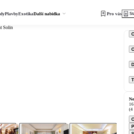
zdy
Plavby
Exotika
Další nabídka
Pro vás
St
t Solin
O
D
T
Ne
16
(4
O
P
S