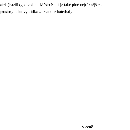
tek (baziliky, divadla). Město Split je také plné nejrůznějších
 prostory nebo vyhlídka ze zvonice katedrály.
v ceně