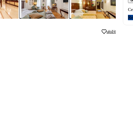
Ce
Re
uložit