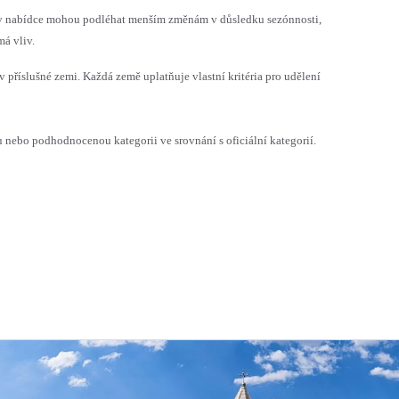
h v nabídce mohou podléhat menším změnám v důsledku sezónnosti,
á vliv.
v příslušné zemi. Každá země uplatňuje vlastní kritéria pro udělení
ebo podhodnocenou kategorii ve srovnání s oficiální kategorií.