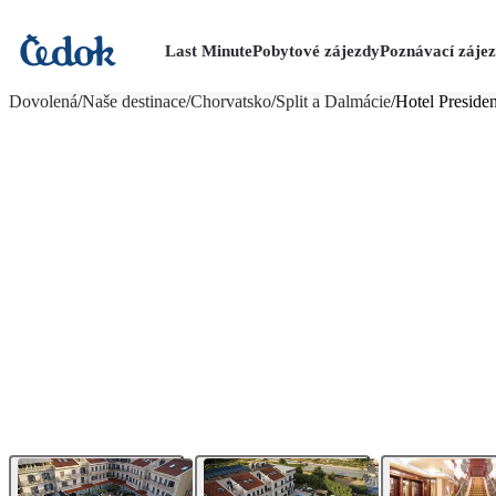
Last Minute
Pobytové zájezdy
Poznávací záje
více fotografií (13)
Dovolená
/
Naše destinace
/
Chorvatsko
/
Split a Dalmácie
/
Hotel Presiden