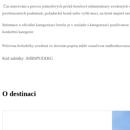
Čas stravování a provoz jednotlivých prvků hotelové infrastruktury uvedenýc
povětrnostních podmínek, požadavků hostů nebo vyšší moci, na které majitel nem
Informace o oficiální kategorizaci hotelu je v souladu s kategorizací používanou 
konkrétní kategorie.
Polovina hvězdičky uvedená ve slovním popisu může označovat nadhodnocenou n
Kód nabídky:
AHRSPUEKKG
O destinaci