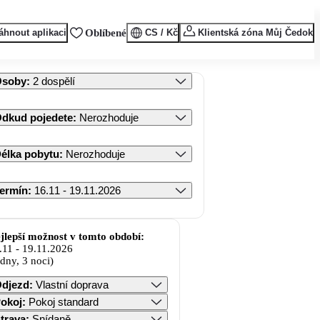
áhnout aplikaci
Oblíbené
CS / Kč
Klientská zóna Můj Čedok
Osoby
:
2 dospělí
dkud pojedete
:
Nerozhoduje
élka pobytu
:
Nerozhoduje
ermín
:
16.11 - 19.11.2026
jlepší možnost v tomto období:
.11
-
19.11.2026
 dny, 3 noci)
djezd
:
Vlastní doprava
okoj
:
Pokoj standard
trava
:
Snídaně