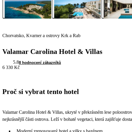
Chorvatsko, Kvarner a ostrovy Krk a Rab
Valamar Carolina Hotel & Villas
5.8
8 hodnocení zákazníků
6 330 Kč
Proč si vybrat tento hotel
Valamar Carolina Hotel & Villas, ukryté v překrásném lese poloostr
nejkrásnější části ostrova. Leží v bohaté vegetaci, která zajišťuje do
Moderní zrenovovaný hotel a vilky s bazénem