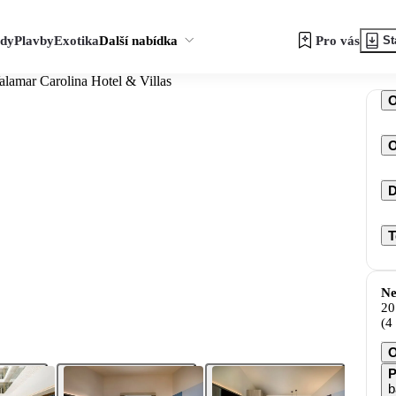
zdy
Plavby
Exotika
Další nabídka
Pro vás
St
alamar Carolina Hotel & Villas
O
D
T
Ne
20
(4
O
P
b