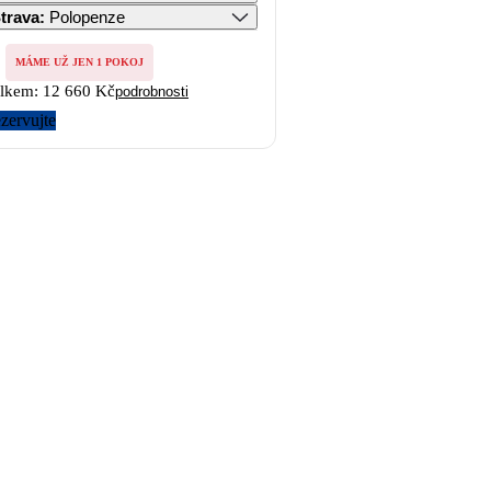
trava
:
Polopenze
MÁME UŽ JEN 1 POKOJ
lkem:
12 660 Kč
podrobnosti
zervujte