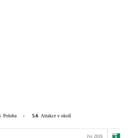
6
Poloha
5.6
Atrakce v okolí
čvc 2026
6
Mic