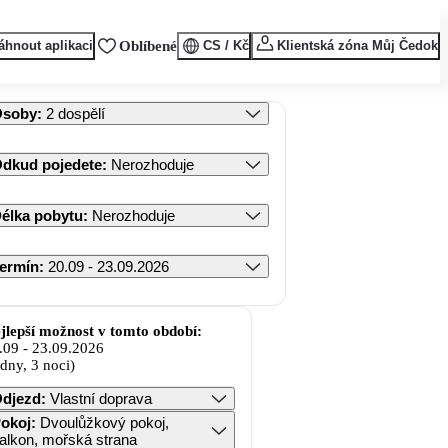
áhnout aplikaci
Oblíbené
CS / Kč
Klientská zóna Můj Čedok
Osoby
:
2 dospělí
dkud pojedete
:
Nerozhoduje
élka pobytu
:
Nerozhoduje
ermín
:
20.09 - 23.09.2026
jlepší možnost v tomto období:
.09
-
23.09.2026
 dny, 3 noci)
djezd
:
Vlastní doprava
okoj
:
Dvoulůžkový pokoj,
alkon, mořská strana