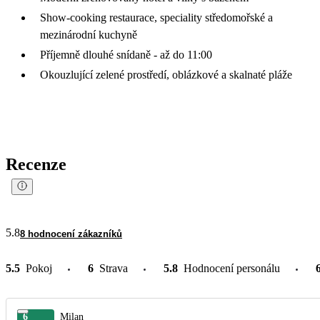
Show-cooking restaurace, speciality středomořské a
mezinárodní kuchyně
Příjemně dlouhé snídaně - až do 11:00
Okouzlující zelené prostředí, oblázkové a skalnaté pláže
Recenze
5.8
8 hodnocení zákazníků
5.5
Pokoj
6
Strava
5.8
Hodnocení personálu
6
Milan