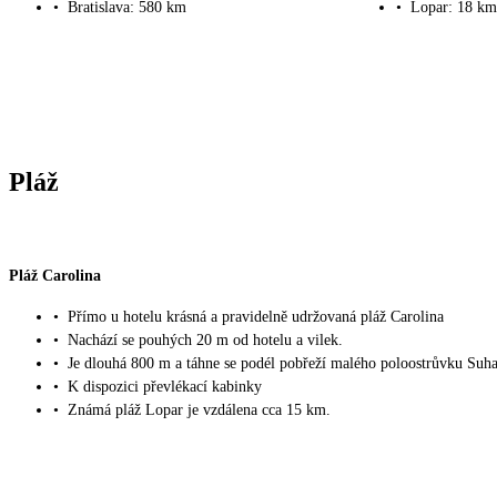
•
Bratislava: 580 km
•
Lopar: 18 km
Pláž
Pláž Carolina
•
Přímo u hotelu krásná a pravidelně udržovaná pláž Carolina
•
Nachází se pouhých 20 m od hotelu a vilek.
•
Je dlouhá 800 m a táhne se podél pobřeží malého poloostrůvku Suh
•
K dispozici převlékací kabinky
•
Známá pláž Lopar je vzdálena cca 15 km.