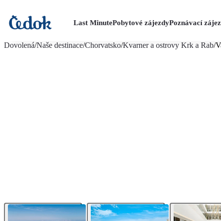
Last Minute
Pobytové zájezdy
Poznávací záje
více fotografií (39)
Dovolená
/
Naše destinace
/
Chorvatsko
/
Kvarner a ostrovy Krk a Rab
/
V