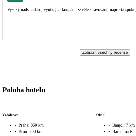
Vysoký nadstandard, vynikající koupání, skvělé stravování, naprostá spokoj
Zobrazit všechny recenze
Poloha hotelu
Vzdálenost
Okolí
•
Praha: 850 km
•
Banjol: 7 km
•
Brno: 700 km
•
Barbat na Ra