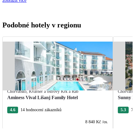
zobrazit více
Podobné hotely v regionu
Chorvatsko
,
Kvarner a ostrovy Krk a Rab
Chorvats
Aminess Vival Lišanj Family Hotel
Sunny B
4.6
14 hodnocení zákazníků
5.3
77
8 840 Kč
/os.