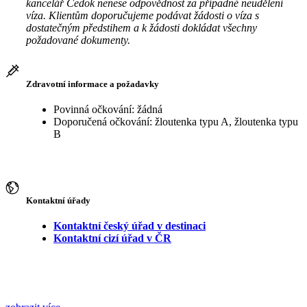
kancelář Čedok nenese odpovědnost za případné neudělení
víza. Klientům doporučujeme podávat žádosti o víza s
dostatečným předstihem a k žádosti dokládat všechny
požadované dokumenty.
Zdravotní informace a požadavky
Povinná očkování: žádná
Doporučená očkování: žloutenka typu A, žloutenka typu
B
Kontaktní úřady
Kontaktní český úřad v destinaci
Kontaktní cizí úřad v ČR