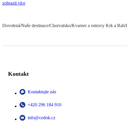
zobrazit více
Dovolená
/
Naše destinace
/
Chorvatsko
/
Kvarner a ostrovy Krk a Rab
/
H
Kontakt
Kontaktujte nás
+420 296 184 910
info@cedok.cz