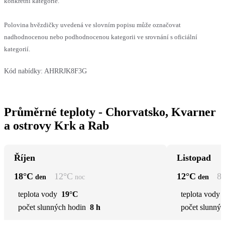
konkrétní kategorie.
Polovina hvězdičky uvedená ve slovním popisu může označovat
nadhodnocenou nebo podhodnocenou kategorii ve srovnání s oficiální
kategorií.
Kód nabídky:
AHRRJK8F3G
Průměrné teploty - Chorvatsko, Kvarner
a ostrovy Krk a Rab
Říjen
Listopad
18
°C
12
°C
12
°C
8
den
noc
den
teplota vody
19°C
teplota vody
počet slunných hodin
8 h
počet slunnýc