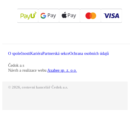
O společnosti
Kariéra
Partnerská sekce
Ochrana osobních údajů
Čedok a.s
Návrh a realizace webu
Axabee sp. z. o.o.
© 2026, cestovní kancelář Čedok a.s.