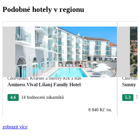
Podobné hotely v regionu
Chorvatsko
,
Kvarner a ostrovy Krk a Rab
Chorvats
Aminess Vival Lišanj Family Hotel
Sunny B
4.6
14 hodnocení zákazníků
5.3
77
8 840 Kč
/os.
zobrazit více