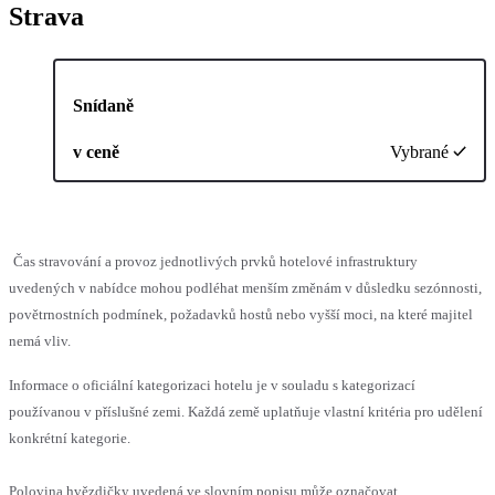
Strava
Snídaně
v ceně
Vybrané
Čas stravování a provoz jednotlivých prvků hotelové infrastruktury
uvedených v nabídce mohou podléhat menším změnám v důsledku sezónnosti,
povětrnostních podmínek, požadavků hostů nebo vyšší moci, na které majitel
nemá vliv.
Informace o oficiální kategorizaci hotelu je v souladu s kategorizací
používanou v příslušné zemi. Každá země uplatňuje vlastní kritéria pro udělení
konkrétní kategorie.
Polovina hvězdičky uvedená ve slovním popisu může označovat