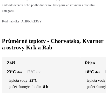
nadhodnocenou nebo podhodnocenou kategorii ve srovnání s oficiální
kategorií.
Kód nabídky:
AHRRJKI3GY
Průměrné teploty - Chorvatsko, Kvarner
a ostrovy Krk a Rab
Září
Říjen
23
°C
17
°C
18
°C
1
den
noc
den
teplota vody
22°C
teplota vody
počet slunných hodin
8 h
počet slunnýc