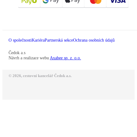
O společnosti
Kariéra
Partnerská sekce
Ochrana osobních údajů
Čedok a.s
Návrh a realizace webu
Axabee sp. z. o.o.
© 2026, cestovní kancelář Čedok a.s.