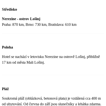
Středisko
Nerezine - ostrov Lošinj
Praha: 870 km, Brno: 730 km, Bratislava: 610 km
Poloha
Hotel se nachází v letovisku Nerezine na ostrově Lošinj, přibližně
17 km od města Mali Lošinj.
Pláž
Soukromá pláž (oblázková, betonová plata) je vzdálená cca 400 m
od ubytování. Od června do září jsou slunečníky a lehátka zdarma.