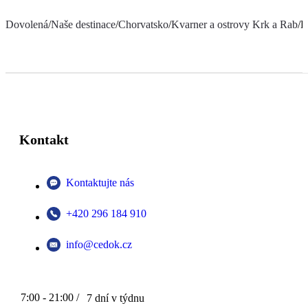
Dovolená
/
Naše destinace
/
Chorvatsko
/
Kvarner a ostrovy Krk a Rab
/
F
Kontakt
Kontaktujte nás
+420 296 184 910
info@cedok.cz
7:00 - 21:00 /
7 dní v týdnu