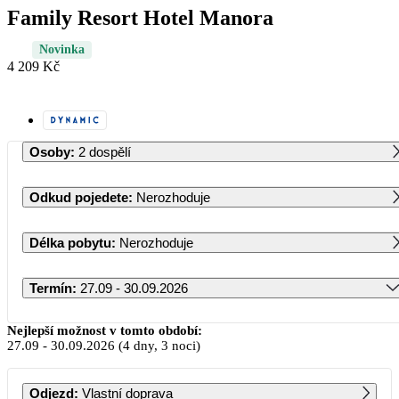
Family Resort Hotel Manora
Novinka
4 209 Kč
Osoby
:
2 dospělí
Odkud pojedete
:
Nerozhoduje
Délka pobytu
:
Nerozhoduje
Termín
:
27.09 - 30.09.2026
Září 2026
Nejlepší možnost v tomto období:
27.09
-
30.09.2026
(4 dny, 3 noci)
PO
ÚT
ST
ČT
PÁ
SO
NE
Odjezd
:
Vlastní doprava