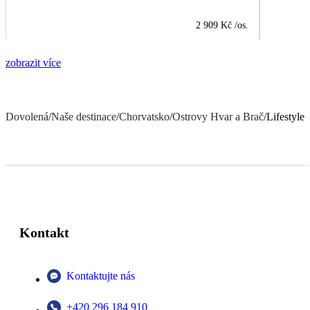
2 909 Kč
/os.
zobrazit více
Dovolená
/
Naše destinace
/
Chorvatsko
/
Ostrovy Hvar a Brač
/
Lifestyle 
Kontakt
Kontaktujte nás
+420 296 184 910