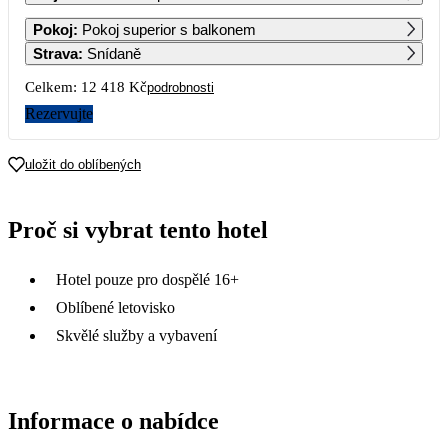
1
2
3
4
5
6
Pokoj
:
Pokoj superior s balkonem
Strava
:
Snídaně
7
8
9
10
11
12
13
Celkem:
12 418 Kč
podrobnosti
Rezervujte
14
15
16
17
18
19
20
uložit do oblíbených
21
22
23
24
25
26
27
7 729
7 159
7 159
Proč si vybrat tento hotel
28
29
30
7 159
7 159
6 209
Hotel pouze pro dospělé 16+
Oblíbené letovisko
Skvělé služby a vybavení
Informace o nabídce