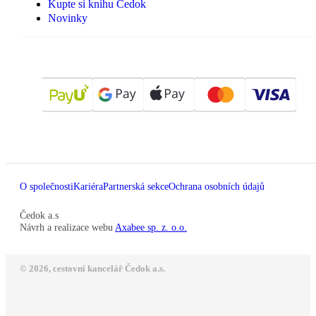
Kupte si knihu Čedok
Novinky
O společnosti
Kariéra
Partnerská sekce
Ochrana osobních údajů
Čedok a.s
Návrh a realizace webu
Axabee sp. z. o.o.
© 2026, cestovní kancelář Čedok a.s.