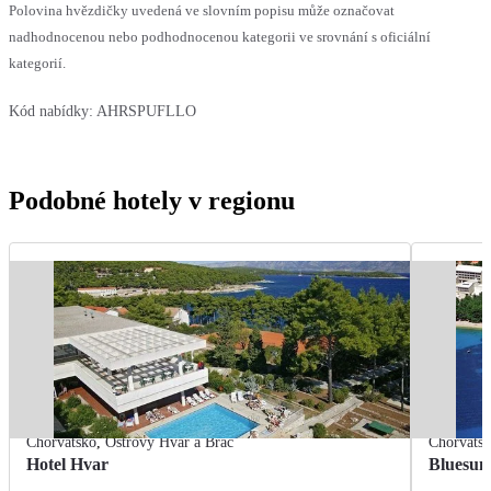
Polovina hvězdičky uvedená ve slovním popisu může označovat
nadhodnocenou nebo podhodnocenou kategorii ve srovnání s oficiální
kategorií.
Kód nabídky:
AHRSPUFLLO
Podobné hotely v regionu
Chorvatsko
,
Ostrovy Hvar a Brač
Chorvats
Hotel Hvar
Bluesun