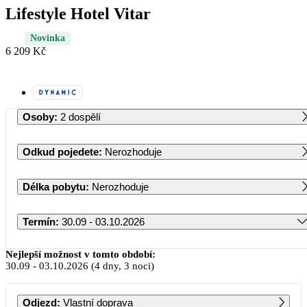
Lifestyle Hotel Vitar
Novinka
6 209 Kč
Osoby
:
2 dospělí
Odkud pojedete
:
Nerozhoduje
Délka pobytu
:
Nerozhoduje
Termín
:
30.09 - 03.10.2026
Září 2026
Nejlepší možnost v tomto období:
30.09
-
03.10.2026
(4 dny, 3 noci)
PO
ÚT
ST
ČT
PÁ
SO
NE
Odjezd
:
Vlastní doprava