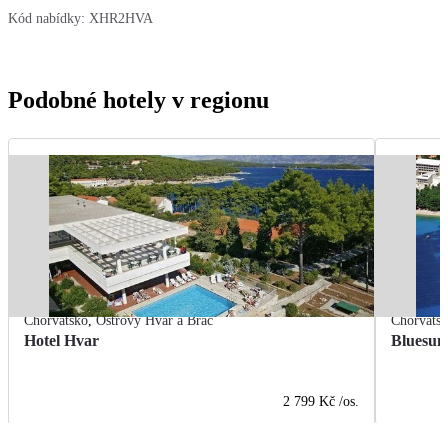
Kód nabídky:
XHR2HVA
Podobné hotely v regionu
Chorvatsko
,
Ostrovy Hvar a Brač
Chorvats
Hotel Hvar
Bluesun
2 799 Kč
/os.