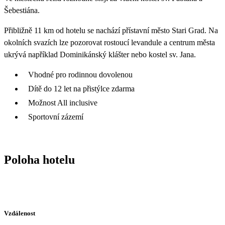
Šebestiána.
Přibližně 11 km od hotelu se nachází přístavní město Stari Grad. Na
okolních svazích lze pozorovat rostoucí levandule a centrum města
ukrývá například Dominikánský klášter nebo kostel sv. Jana.
Vhodné pro rodinnou dovolenou
Dítě do 12 let na přistýlce zdarma
Možnost All inclusive
Sportovní zázemí
Poloha hotelu
Vzdálenost