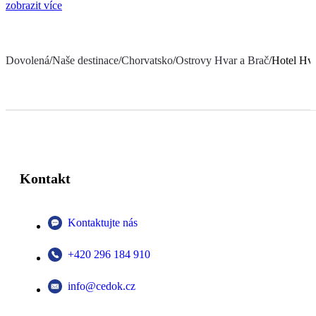
zobrazit více
Dovolená
/
Naše destinace
/
Chorvatsko
/
Ostrovy Hvar a Brač
/
Hotel Hv
Kontakt
Kontaktujte nás
+420 296 184 910
info@cedok.cz