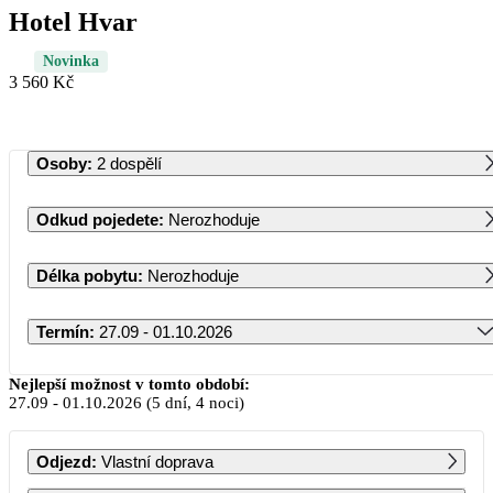
Hotel Hvar
Novinka
3 560 Kč
Osoby
:
2 dospělí
Odkud pojedete
:
Nerozhoduje
Délka pobytu
:
Nerozhoduje
Termín
:
27.09 - 01.10.2026
Září 2026
Nejlepší možnost v tomto období:
27.09
-
01.10.2026
(5 dní, 4 noci)
PO
ÚT
ST
ČT
PÁ
SO
NE
Odjezd
:
Vlastní doprava
1
2
3
4
5
6