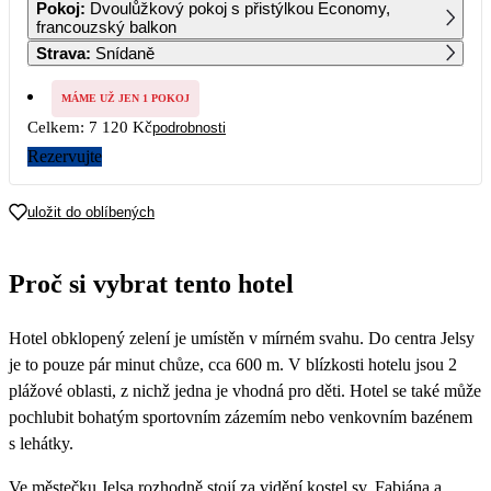
Pokoj
:
Dvoulůžkový pokoj s přistýlkou Economy,
francouzský balkon
Strava
:
Snídaně
7
8
9
10
11
12
13
MÁME UŽ JEN 1 POKOJ
14
15
16
17
18
19
20
Celkem:
7 120 Kč
podrobnosti
4 800
4 800
4 800
Rezervujte
21
22
23
24
25
26
27
3 560
uložit do oblíbených
28
29
30
3 560
3 560
3 560
Proč si vybrat tento hotel
Hotel obklopený zelení je umístěn v mírném svahu. Do centra Jelsy
je to pouze pár minut chůze, cca 600 m. V blízkosti hotelu jsou 2
plážové oblasti, z nichž jedna je vhodná pro děti. Hotel se také může
pochlubit bohatým sportovním zázemím nebo venkovním bazénem
s lehátky.
Ve městečku Jelsa rozhodně stojí za vidění kostel sv. Fabiána a