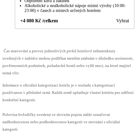
Odpolední káva a zákusek
Alkoholické a nealkoholické nápoje místní výroby (10:00-
23:00) v časech a místech určených hotelem
+4 080 Kč /celkem
Vybrat
Čas stravování a provoz jednotlivých prvků hotelové infrastruktury
uvedených v nabídce mohou podléhat menším změnám v důsledku sezónnosti,
povětrnostních podmínek, požadavků hostů nebo vyšší moci, na které majitel
nemá vliv.
Informace o oficiální kategorizaci hotelu je v souladu s kategorizací
používanou v příslušné zemi. Každá země uplatňuje vlastní kritéria pro udělení
konkrétní kategorie.
Polovina hvězdičky uvedená ve slovním popisu může označovat
nadhodnocenou nebo podhodnocenou kategorii ve srovnání s oficiální
kategorií.