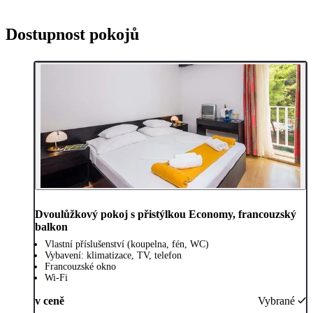
Dostupnost pokojů
Dvoulůžkový pokoj s přistýlkou Economy, francouzský
balkon
Vlastní příslušenství (koupelna, fén, WC)
Vybavení: klimatizace, TV, telefon
Francouzské okno
Wi-Fi
v ceně
Vybrané