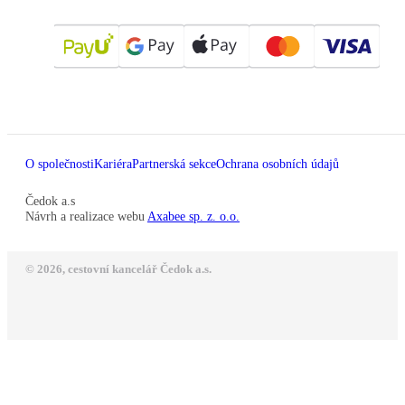
O společnosti
Kariéra
Partnerská sekce
Ochrana osobních údajů
Čedok a.s
Návrh a realizace webu
Axabee sp. z. o.o.
© 2026, cestovní kancelář Čedok a.s.