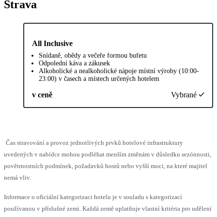
Strava
All Inclusive
Snídaně, obědy a večeře formou bufetu
Odpolední káva a zákusek
Alkoholické a nealkoholické nápoje místní výroby (10:00-
23:00) v časech a místech určených hotelem
v ceně
Vybrané
Čas stravování a provoz jednotlivých prvků hotelové infrastruktury
uvedených v nabídce mohou podléhat menším změnám v důsledku sezónnosti,
povětrnostních podmínek, požadavků hostů nebo vyšší moci, na které majitel
nemá vliv.
Informace o oficiální kategorizaci hotelu je v souladu s kategorizací
používanou v příslušné zemi. Každá země uplatňuje vlastní kritéria pro udělení