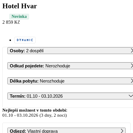
Hotel Hvar
Novinka
2 859 Kč
Osoby
:
2 dospělí
Odkud pojedete
:
Nerozhoduje
Délka pobytu
:
Nerozhoduje
Termín
:
01.10 - 03.10.2026
Říjen 2026
Nejlepší možnost v tomto období:
01.10
-
03.10.2026
(3 dny, 2 noci)
PO
ÚT
ST
ČT
PÁ
SO
NE
Odjezd
:
Vlastní doprava