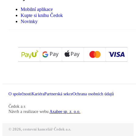
Mobilní aplikace
Kupte si knihu Čedok
Novinky
O společnosti
Kariéra
Partnerská sekce
Ochrana osobních údajů
Čedok a.s
Návrh a realizace webu
Axabee sp. z. o.o.
© 2026, cestovní kancelář Čedok a.s.