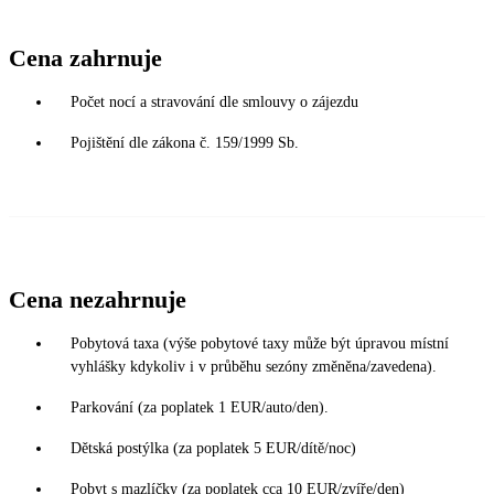
Cena zahrnuje
Počet nocí a stravování dle smlouvy o zájezdu
Pojištění dle zákona č. 159/1999 Sb.
Cena nezahrnuje
Pobytová taxa (výše pobytové taxy může být úpravou místní
vyhlášky kdykoliv i v průběhu sezóny změněna/zavedena).
Parkování (za poplatek 1 EUR/auto/den).
Dětská postýlka (za poplatek 5 EUR/dítě/noc)
Pobyt s mazlíčky (za poplatek cca 10 EUR/zvíře/den)