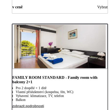
v ceně
Vybrat
FAMILY ROOM STANDARD - Family room with
balcony 2+1
Pro 2 dospělé + 1 dítě
Vlastní příslušenství (koupelna, fén, WC)
Vybavení: klimatizace, TV, telefon
Balkon
zobrazit podrobnosti