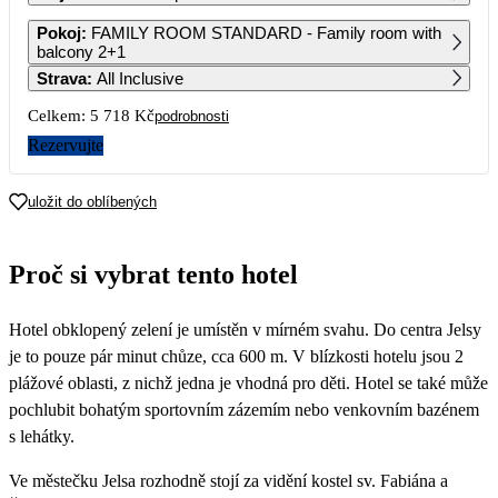
1
2
3
4
Pokoj
:
FAMILY ROOM STANDARD - Family room with
2 859
2 859
2 859
2 859
balcony 2+1
Strava
:
All Inclusive
5
6
7
8
9
10
11
2 859
2 929
2 999
2 999
Celkem:
5 718 Kč
podrobnosti
12
13
14
15
16
17
18
Rezervujte
19
20
21
22
23
24
25
uložit do oblíbených
26
27
28
29
30
31
Proč si vybrat tento hotel
Hotel obklopený zelení je umístěn v mírném svahu. Do centra Jelsy
je to pouze pár minut chůze, cca 600 m. V blízkosti hotelu jsou 2
plážové oblasti, z nichž jedna je vhodná pro děti. Hotel se také může
pochlubit bohatým sportovním zázemím nebo venkovním bazénem
s lehátky.
Ve městečku Jelsa rozhodně stojí za vidění kostel sv. Fabiána a