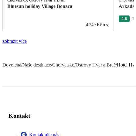
Chorvatsko
,
Ostrovy Hvar a Brač
Chorvats
Bluesun holiday Village Bonaca
Arkada 
4.6
13
4 249 Kč
/os.
zobrazit více
Dovolená
/
Naše destinace
/
Chorvatsko
/
Ostrovy Hvar a Brač
/
Hotel Hv
Kontakt
Kontaktujte nás