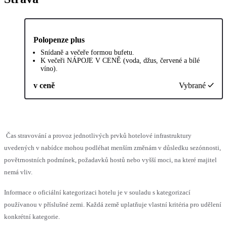
Polopenze plus
Snídaně a večeře formou bufetu.
K večeři NÁPOJE V CENĚ (voda, džus, červené a bílé
víno).
v ceně
Vybrané
Čas stravování a provoz jednotlivých prvků hotelové infrastruktury
uvedených v nabídce mohou podléhat menším změnám v důsledku sezónnosti,
povětrnostních podmínek, požadavků hostů nebo vyšší moci, na které majitel
nemá vliv.
Informace o oficiální kategorizaci hotelu je v souladu s kategorizací
používanou v příslušné zemi. Každá země uplatňuje vlastní kritéria pro udělení
konkrétní kategorie.