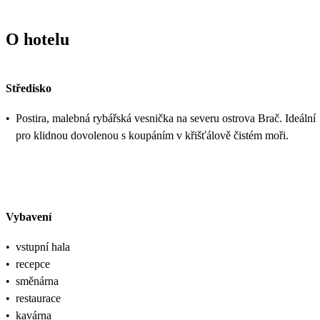
O hotelu
Středisko
•
Postira, malebná rybářská vesnička na severu ostrova Brač. Ideální
pro klidnou dovolenou s koupáním v křišťálově čistém moři.
Vybavení
•
vstupní hala
•
recepce
•
směnárna
•
restaurace
•
kavárna