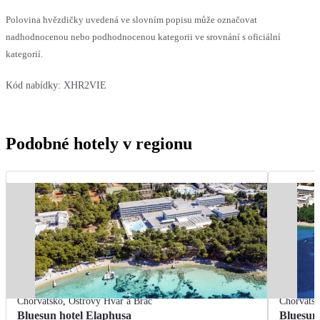
Polovina hvězdičky uvedená ve slovním popisu může označovat
nadhodnocenou nebo podhodnocenou kategorii ve srovnání s oficiální
kategorií.
Kód nabídky:
XHR2VIE
Podobné hotely v regionu
Chorvatsko
,
Ostrovy Hvar a Brač
Chorvats
Bluesun hotel Elaphusa
Bluesun