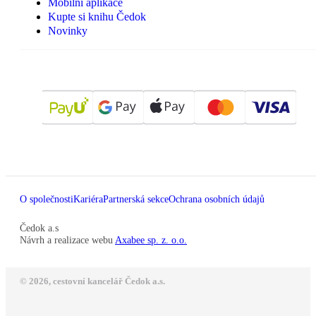
Mobilní aplikace
Kupte si knihu Čedok
Novinky
O společnosti
Kariéra
Partnerská sekce
Ochrana osobních údajů
Čedok a.s
Návrh a realizace webu
Axabee sp. z. o.o.
© 2026, cestovní kancelář Čedok a.s.