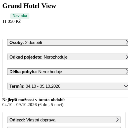
Grand Hotel View
Novinka
11 050 Kč
Osoby
:
2 dospělí
Odkud pojedete
:
Nerozhoduje
Délka pobytu
:
Nerozhoduje
Termín
:
04.10 - 09.10.2026
Říjen 2026
Nejlepší možnost v tomto období:
04.10
-
09.10.2026
(6 dní, 5 nocí)
PO
ÚT
ST
ČT
PÁ
SO
NE
Odjezd
:
Vlastní doprava
1
2
3
4