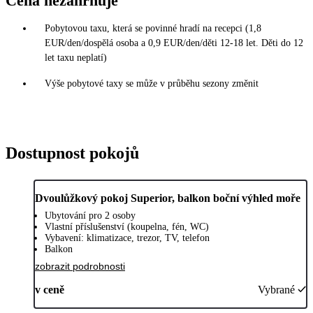
Cena nezahrnuje
Pobytovou taxu, která se povinné hradí na recepci (1,8
EUR/den/dospělá osoba a 0,9 EUR/den/děti 12-18 let. Děti do 12
let taxu neplatí)
Výše pobytové taxy se může v průběhu sezony změnit
Dostupnost pokojů
Dvoulůžkový pokoj Superior, balkon boční výhled moře
Ubytování pro 2 osoby
Vlastní příslušenství (koupelna, fén, WC)
Vybavení: klimatizace, trezor, TV, telefon
Balkon
zobrazit podrobnosti
v ceně
Vybrané