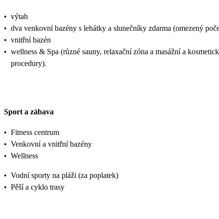
•
výtah
•
dva venkovní bazény s lehátky a slunečníky zdarma (omezený poče
•
vnitřní bazén
•
wellness & Spa (různé sauny, relaxační zóna a masážní a kosmetic
procedury).
Sport a zábava
•
Fitness centrum
•
Venkovní a vnitřní bazény
•
Wellness
•
Vodní sporty na pláži (za poplatek)
•
Pěší a cyklo trasy