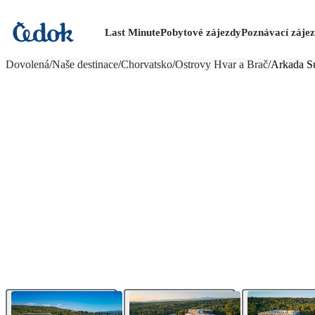
Last Minute
Pobytové zájezdy
Poznávací záje
více fotografií (26)
Dovolená
/
Naše destinace
/
Chorvatsko
/
Ostrovy Hvar a Brač
/
Arkada S