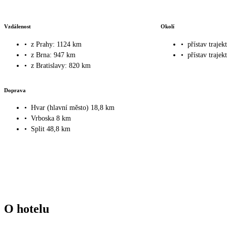
Vzdálenost
Okolí
•
z Prahy: 1124 km
•
přístav trajek
•
z Brna: 947 km
•
přístav traje
•
z Bratislavy: 820 km
Doprava
•
Hvar (hlavní město) 18,8 km
•
Vrboska 8 km
•
Split 48,8 km
O hotelu