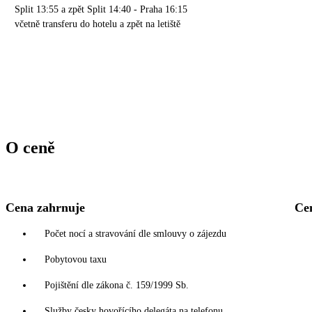
Split 13:55 a zpět Split 14:40 - Praha 16:15
včetně transferu do hotelu a zpět na letiště
O ceně
Cena zahrnuje
Ce
Počet nocí a stravování dle smlouvy o zájezdu
Pobytovou taxu
Pojištění dle zákona č. 159/1999 Sb.
Služby česky hovořícího delegáta na telefonu