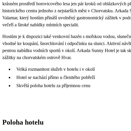
krásném prostředí borovicového lesa jen pár kroků od oblázkových pl
historického centra jednoho z nejstarších měst v Chorvatsku. Arkad
Valamar, který hostům přináší uvolněný gastronomický zážitek v pod
večeří a široké nabídky místních specialit.
Hostům je k dispozici také venkovní bazén s mořskou vodou, sluneční t
vhodné ke koupání, šnorchlování i odpočinku na slunci. Aktivní návště
pestrou nabídku vodních sportů v okolí. Arkada Sunny Hotel je tak skv
zážitky na chorvatském ostrově Hvar.
Velká rozmanitost služeb v hotelu i v okolí
Hotel se nachází přímo u členitého pobřeží
Skvělá poloha hotelu za příjemnou cenu
Poloha hotelu