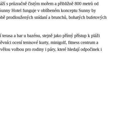
áží s průzračně čistým mořem a přibližně 800 metrů od
a Sunny Hotel funguje v oblíbeném konceptu Sunny by
obě prodloužených snídaní a brunchů, bohatých bufetových
erasa a bar u bazénu, stejně jako přímý přístup k pláži
vníci ocení tenisové kurty, minigolf, fitness centrum a
ělou volbou pro rodiny i páry, které hledají odpočinek i