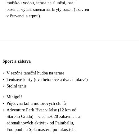
mořskou vodou, terasa na slunění, bar u
bazénu, výtah, směnárna, krytý bazén (uzavřen
v červenci a srpnu).
Sport a zábava
•
V sezóně taneční hudba na terase
•
Tenisové kurty (dva betonové a dva antukové)
•
Stolní tenis
•
Minigolf
•
Půjčovna kol a motorových člunů
•
Adventure Park Hvar v Jelse (12 km od
Starého Gradu) – více než 20 zábavních a
adrenalinových aktivit - od Paintballu,
Footpoolu a Splatmasteru po lukostřebu