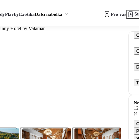
zdy
Plavby
Exotika
Další nabídka
Pro vás
St
unny Hotel by Valamar
O
D
T
Ne
12
(4
O
P
S