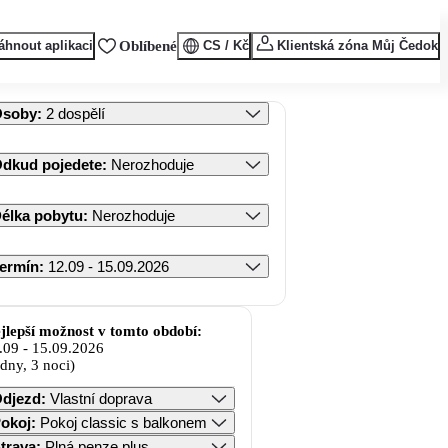
áhnout aplikaci
Oblíbené
CS / Kč
Klientská zóna Můj Čedok
Osoby
:
2 dospělí
dkud pojedete
:
Nerozhoduje
élka pobytu
:
Nerozhoduje
ermín
:
12.09 - 15.09.2026
jlepší možnost v tomto období:
.09
-
15.09.2026
 dny, 3 noci)
djezd
:
Vlastní doprava
okoj
:
Pokoj classic s balkonem
trava
:
Plná penze plus