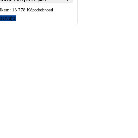
lkem:
13 778 Kč
podrobnosti
zervujte