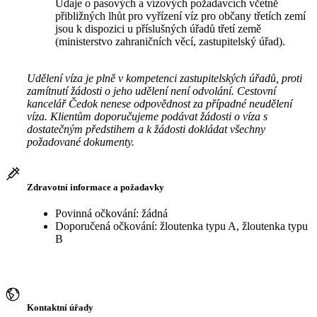
Údaje o pasových a vízových požadavcích včetně
přibližných lhůt pro vyřízení víz pro občany třetích zemí
jsou k dispozici u příslušných úřadů třetí země
(ministerstvo zahraničních věcí, zastupitelský úřad).
Udělení víza je plně v kompetenci zastupitelských úřadů, proti
zamítnutí žádosti o jeho udělení není odvolání. Cestovní
kancelář Čedok nenese odpovědnost za případné neudělení
víza. Klientům doporučujeme podávat žádosti o víza s
dostatečným předstihem a k žádosti dokládat všechny
požadované dokumenty.
Zdravotní informace a požadavky
Povinná očkování: žádná
Doporučená očkování: žloutenka typu A, žloutenka typu
B
Kontaktní úřady