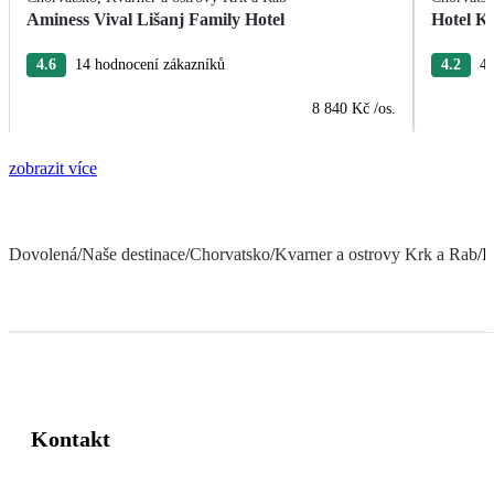
Aminess Vival Lišanj Family Hotel
Hotel Ka
4.6
14 hodnocení zákazníků
4.2
4 
8 840 Kč
/os.
zobrazit více
Dovolená
/
Naše destinace
/
Chorvatsko
/
Kvarner a ostrovy Krk a Rab
/
I
Kontakt