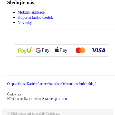
Sledujte nás
Mobilní aplikace
Kupte si knihu Čedok
Novinky
O společnosti
Kariéra
Partnerská sekce
Ochrana osobních údajů
Čedok a.s
Návrh a realizace webu
Axabee sp. z. o.o.
© 2026, cestovní kancelář Čedok a.s.