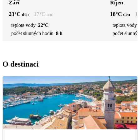
Září
Říjen
23
°C
17
°C
18
°C
1
den
noc
den
teplota vody
22°C
teplota vody
počet slunných hodin
8 h
počet slunnýc
O destinaci