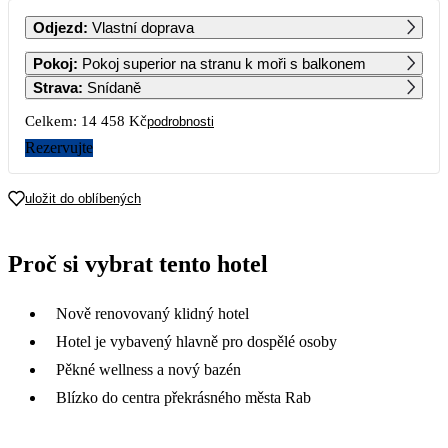
PO
ÚT
ST
ČT
PÁ
SO
NE
Odjezd
:
Vlastní doprava
1
2
3
4
5
6
Pokoj
:
Pokoj superior na stranu k moři s balkonem
Strava
:
Snídaně
7
8
9
10
11
12
13
Celkem:
14 458 Kč
podrobnosti
9 409
9 409
Rezervujte
14
15
16
17
18
19
20
7 229
uložit do oblíbených
21
22
23
24
25
26
27
7 229
7 229
7 229
7 229
Proč si vybrat tento hotel
28
29
30
Nově renovovaný klidný hotel
Hotel je vybavený hlavně pro dospělé osoby
Pěkné wellness a nový bazén
Blízko do centra překrásného města Rab