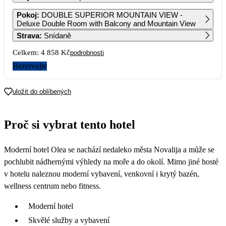
1
2
3
4
Pokoj
:
DOUBLE SUPERIOR MOUNTAIN VIEW -
3 009
3 009
3 009
3 009
Deluxe Double Room with Balcony and Mountain View
Strava
:
Snídaně
5
6
7
8
9
10
11
3 009
3 009
3 009
3 009
2 719
2 429
2 429
Celkem:
4 858 Kč
podrobnosti
12
13
14
15
16
17
18
Rezervujte
2 429
2 429
2 449
2 479
2 479
2 479
2 479
19
20
21
22
23
24
25
uložit do oblíbených
2 479
2 479
2 479
2 479
2 479
26
27
28
29
30
31
Proč si vybrat tento hotel
2 479
2 479
2 479
2 479
2 479
2 479
Moderní hotel Olea se nachází nedaleko města Novalija a může se
pochlubit nádhernými výhledy na moře a do okolí. Mimo jiné hosté
v hotelu naleznou moderní vybavení, venkovní i krytý bazén,
wellness centrum nebo fitness.
Moderní hotel
Skvělé služby a vybavení