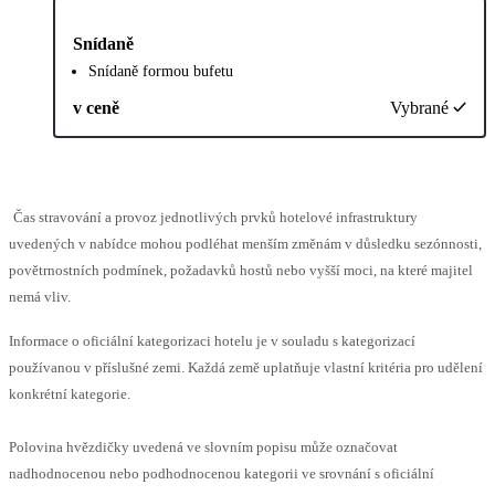
Snídaně
Snídaně formou bufetu
v ceně
Vybrané
Čas stravování a provoz jednotlivých prvků hotelové infrastruktury
uvedených v nabídce mohou podléhat menším změnám v důsledku sezónnosti,
povětrnostních podmínek, požadavků hostů nebo vyšší moci, na které majitel
nemá vliv.
Informace o oficiální kategorizaci hotelu je v souladu s kategorizací
používanou v příslušné zemi. Každá země uplatňuje vlastní kritéria pro udělení
konkrétní kategorie.
Polovina hvězdičky uvedená ve slovním popisu může označovat
nadhodnocenou nebo podhodnocenou kategorii ve srovnání s oficiální