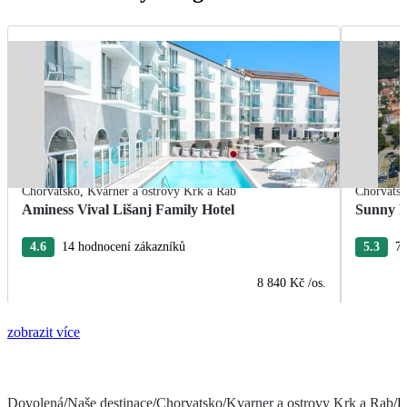
Chorvatsko
,
Kvarner a ostrovy Krk a Rab
Chorvats
Aminess Vival Lišanj Family Hotel
Sunny B
4.6
14 hodnocení zákazníků
5.3
77
8 840 Kč
/os.
zobrazit více
Dovolená
/
Naše destinace
/
Chorvatsko
/
Kvarner a ostrovy Krk a Rab
/
H