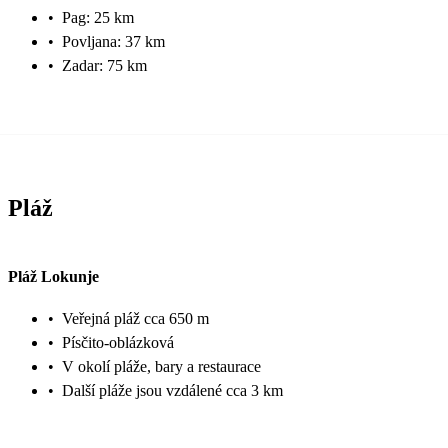
•
Pag: 25 km
•
Povljana: 37 km
•
Zadar: 75 km
Pláž
Pláž Lokunje
•
Veřejná pláž cca 650 m
•
Písčito-oblázková
•
V okolí pláže, bary a restaurace
•
Další pláže jsou vzdálené cca 3 km