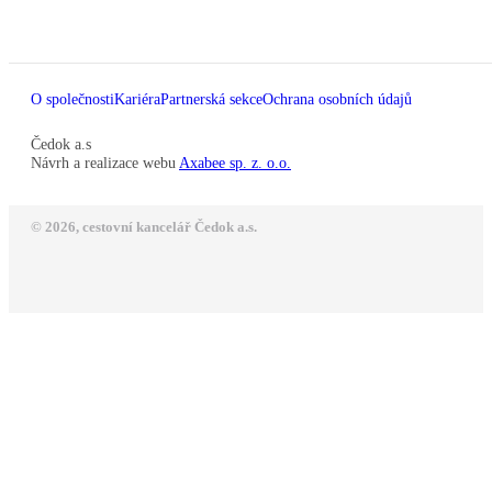
O společnosti
Kariéra
Partnerská sekce
Ochrana osobních údajů
Čedok a.s
Návrh a realizace webu
Axabee sp. z. o.o.
© 2026, cestovní kancelář Čedok a.s.