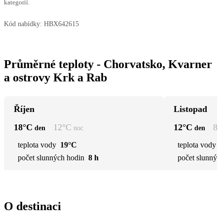
kategorií.
Kód nabídky:
HBX642615
Průměrné teploty - Chorvatsko, Kvarner
a ostrovy Krk a Rab
Říjen
Listopad
18
°C
12
°C
12
°C
8
den
noc
den
teplota vody
19°C
teplota vody
počet slunných hodin
8 h
počet slunnýc
O destinaci