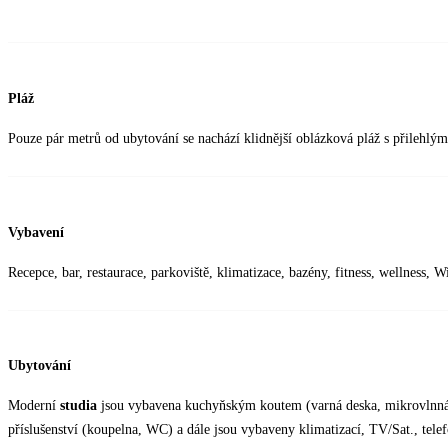
Pláž
Pouze pár metrů od ubytování se nachází klidnější oblázková pláž s přilehlý
Vybavení
Recepce, bar, restaurace, parkoviště, klimatizace, bazény, fitness, wellness, W
Ubytování
Moderní
studia
jsou vybavena kuchyňským koutem (varná deska, mikrovlnná t
příslušenství (koupelna, WC) a dále jsou vybaveny klimatizací, TV/Sat., te