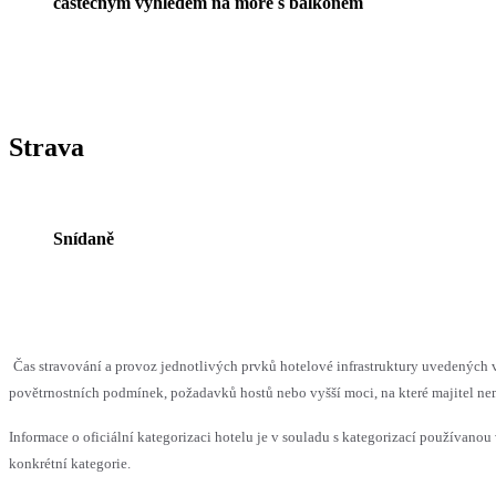
částečným výhledem na moře s balkonem
Strava
Snídaně
Čas stravování a provoz jednotlivých prvků hotelové infrastruktury uvedenýc
povětrnostních podmínek, požadavků hostů nebo vyšší moci, na které majitel nem
Informace o oficiální kategorizaci hotelu je v souladu s kategorizací používanou 
konkrétní kategorie.