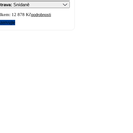
trava
:
Snídaně
lkem:
12 878 Kč
podrobnosti
zervujte