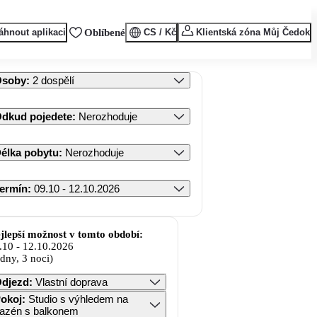
áhnout aplikaci
Oblíbené
CS / Kč
Klientská zóna Můj Čedok
Osoby
:
2 dospělí
dkud pojedete
:
Nerozhoduje
élka pobytu
:
Nerozhoduje
ermín
:
09.10 - 12.10.2026
jlepší možnost v tomto období:
.10
-
12.10.2026
 dny, 3 noci)
djezd
:
Vlastní doprava
okoj
:
Studio s výhledem na
azén s balkonem