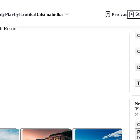
zdy
Plavby
Exotika
Další nabídka
Pro vás
St
h Resort
O
D
T
Ne
09
(4
O
P
b