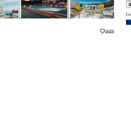
S
Ce
Re
uložit