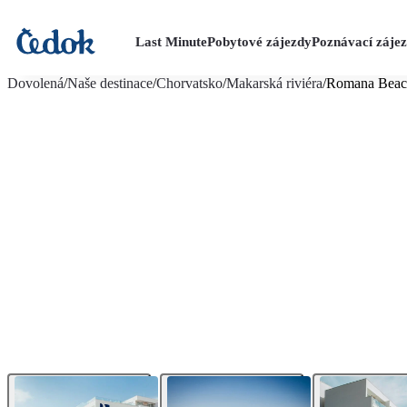
Last Minute
Pobytové zájezdy
Poznávací záje
více fotografií (14)
Dovolená
/
Naše destinace
/
Chorvatsko
/
Makarská riviéra
/
Romana Beac