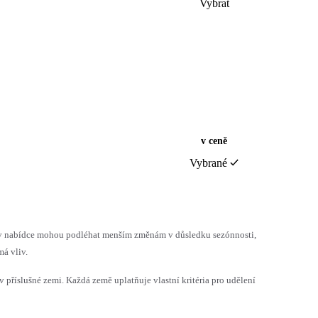
Vybrat
v ceně
Vybrané
h v nabídce mohou podléhat menším změnám v důsledku sezónnosti,
á vliv.
v příslušné zemi. Každá země uplatňuje vlastní kritéria pro udělení