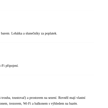
m barem. Lehátka a slunečníky za poplatek.
i-Fi připojení.
rouba, toustovač) a prostorem na sezení. Rovněž mají vlastní
lefonem, trezorem, Wi-Fi a balkonem s výhledem na bazén.